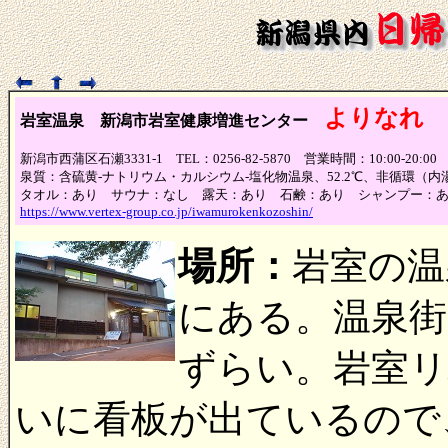
よりなれ
岩室温泉 新潟市岩室健康増進センター
（
新潟市西蒲区石瀬3331-1 TEL：0256-82-5870 営業時間：10:00-20
泉質：含硫黄-ナトリウム・カルシウム-塩化物温泉、52.2℃、非循環（
タオル：あり サウナ：なし 露天：あり 石鹸：あり シャンプー：
https://www.vertex-group.co.jp/iwamurokenkozoshin/
場所：
岩室の温
にある。温泉街
ずらい。岩室
いに看板が出ているので