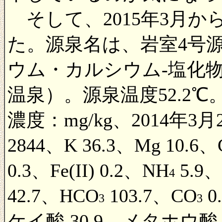
そして、2015年3月か
た。源泉名は、岩室4号
ウム・カルシウム-塩化物
温泉）。源泉温度52.2℃。
濃度：mg/kg、2014年3月
2844、K 36.3、Mg 10.6、
0.3、Fe(II) 0.2、NH
5.9、
4
42.7、HCO
103.7、CO
0
3
3
ケイ酸 30.9、メタホウ酸 