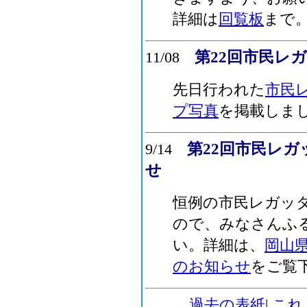
詳細は
回覧板
まで
第22回市民レ
11/08
先日行われた
市民
プ写真
を掲載しま
第22回市民レガッ
9/14
せ
恒例の市民レガッ
ので、みなさんふ
い。詳細は、
岡山
のお知らせ
をご覧
過去の表紙
|
これ