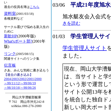
い
平成21年度旭
03/06
過去の役員名簿は
こちら
資料室
(2001/03/18)
旭水艇友会入会式を
各種資料など
きを読む
サークル選びで悩める新入生の
ために
学生管理人サ
01/03
新歓HP
(2006年版)
What'sボート部?
(2001年
版)
学生管理人サイト
リンク
(2005/08/15)
ました。
関連サイトへのリンク集
伝言板
現在、岡山大学漕
さあ、みんな気軽に書き込もう
【過去の書き込み】
は、当サイトと学
2004
|
2003
|
2002
|
2001
|
2000
という形で運営し
～99/11/12
|
～99/06/19
～98/10/16
|
～98/06/26
サイト公開13年
岡山大学漕艇部艇庫
を統合した独自ド
〒702 岡山市沖元242-8
tel&fax.086-276-2080
新しい岡大ボート