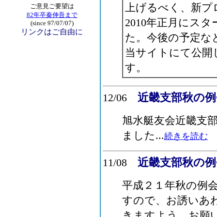
上げるべく、新プ
ご意見ご要望は
82年卒秦伸吾まで
2010年正月にス
(since 97/07/07)
リンクはご自由に
た。今後の予定な
当サイトにて公開
す。
近畿支部秋の例
12/06
旭水艇友会近畿支
ました...
続きを読む
近畿支部秋の例会
11/08
平成２１年秋の例
すので、お誘いあ
きますよう、お願