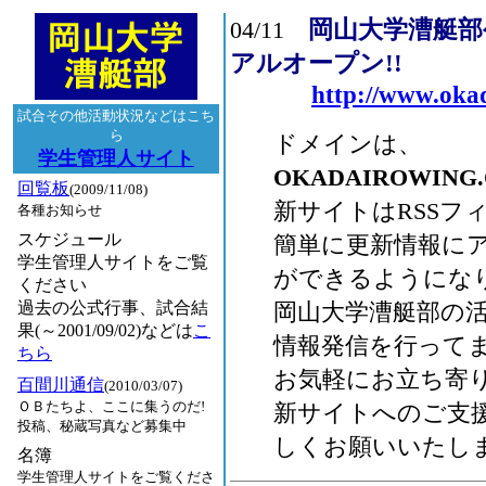
岡山大学漕艇部
04/11
アルオープン!!
http://www.oka
試合その他活動状況などはこち
ら
ドメインは、
学生管理人サイト
OKADAIROWING
回覧板
(2009/11/08)
新サイトはRSSフ
各種お知らせ
スケジュール
簡単に更新情報に
学生管理人サイトをご覧
ができるようにな
ください
過去の公式行事、試合結
岡山大学漕艇部の
果(～2001/09/02)などは
こ
情報発信を行って
ちら
お気軽にお立ち寄
百間川通信
(2010/03/07)
ＯＢたちよ、ここに集うのだ!
新サイトへのご支
投稿、秘蔵写真など募集中
しくお願いいたし
名簿
学生管理人サイトをご覧くださ