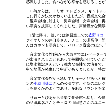
感激しました。食べながら幸せを感じることが
13時からは、トリオ･エレピクス、キャトル
こに行くか決めかねていましたが、音楽文化会
混声合唱に始まり、男声合唱、女声合唱、再
い演奏を披露してくれました。声量豊かな濃厚
1階に降り、続いては練習室11での
庭野リコー
ァイオリンの井口歩さん、チェロの瀬高伸一郎
んはカホンも演奏して、バロック音楽のほか、
音楽文化会館1階から大急ぎでエレベーターで
が出演されることもあって毎回聴かせていただ
に増永雄記さんという強力な布陣での演奏で、
中で地震が発生して中断がありましたが、特に
音楽文化会館から急いでりゅーとぴあへと移
ンの
小助川謙二
さんの公演です。小型のエレク
ラを聴くかのようであり、多彩なサウンドを楽
りゅーとぴあから音楽文化会館へ戻り、今度は
の品田真彦さんとチェロの山田慧さんのユニッ