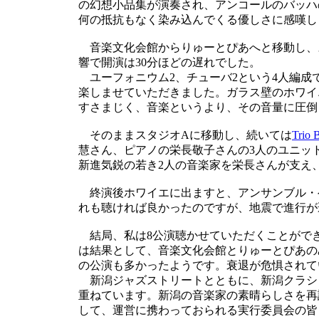
の幻想小品集が演奏され、アンコールのバッハ
何の抵抗もなく染み込んでくる優しさに感嘆し
音楽文化会館からりゅーとぴあへと移動し、
響で開演は30分ほどの遅れでした。
ユーフォニウム2、チューバ2という4人編成
楽しませていただきました。ガラス壁のホワイ
すさまじく、音楽というより、その音量に圧倒
そのままスタジオAに移動し、続いては
Trio 
慧さん、ピアノの栄長敬子さんの3人のユニッ
新進気鋭の若き2人の音楽家を栄長さんが支え
終演後ホワイエに出ますと、アンサンブル・
れも聴ければ良かったのですが、地震で進行が
結局、私は8公演聴かせていただくことがで
は結果として、音楽文化会館とりゅーとぴあの
の公演も多かったようです。衰退が危惧されて
新潟ジャズストリートとともに、新潟クラシ
重ねています。新潟の音楽家の素晴らしさを再
して、運営に携わっておられる実行委員会の皆