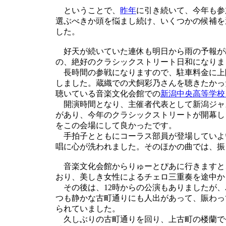
ということで、
昨年
に引き続いて、今年も参
選ぶべきか頭を悩まし続け、いくつかの候補を
した。
好天が続いていた連休も明日から雨の予報が
の、絶好のクラシックストリート日和になりま
長時間の参戦になりますので、駐車料金に上
しました。蔵織での犬飼彩乃さんを聴きたかっ
聴いている音楽文化会館での
新潟中央高等学校
開演時間となり、主催者代表として新潟ジャ
があり、今年のクラシックストリートが開幕し
をこの会場にして良かったです。
手拍子とともにコーラス部員が登場していよ
唱に心が洗われました。そのほかの曲では、振
音楽文化会館からりゅーとぴあに行きますと、スタジ
おり、美しき女性によるチェロ三重奏を途中か
その後は、12時からの公演もありましたが、
つも静かな古町通りにも人出があって、賑わっ
られていました。
久しぶりの古町通りを回り、上古町の楼蘭で