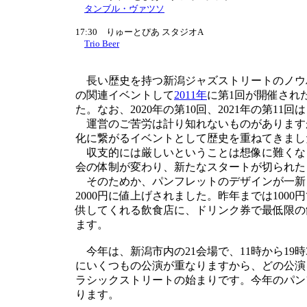
タンブル・ヴァツソ
17:30 りゅーとぴあ スタジオA
Trio Beer
長い歴史を持つ新潟ジャズストリートのノウハ
の関連イベントして
2011年
に第1回が開催され
た。なお、2020年の第10回、2021年の第1
運営のご苦労は計り知れないものがあります
化に繋がるイベントとして歴史を重ねてきまし
収支的には厳しいということは想像に難くな
会の体制が変わり、新たなスタートが切られた
そのためか、パンフレットのデザインが一新さ
2000円に値上げされました。昨年までは10
供してくれる飲食店に、ドリンク券で最低限の
ます。
今年は、新潟市内の21会場で、11時から19時
にいくつもの公演が重なりますから、どの公演
ラシックストリートの始まりです。今年のパン
ります。