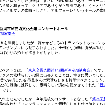
った堂々とした演奏は、まさに巨匠の風格であり、チューニ
の音響と相まって、クリアでありながら豊潤であり、うっとり
ツィメルマンの素晴らしさと、アルフォーレというホールの素
00 新潟市民芸術文化会館 コンサートホール
定期演奏会
番を演奏しましたが、聴かせどころのトランペットもホルンも
アンサンブルにも魅了されました。圧倒的な演奏に胸が高鳴り
んばかりの拍手が沸き上がりました。
だベスト１は、「
東京交響楽団第142回新潟定期演奏会
」です
ックスの素晴らしい指揮に出会えたことは、幸せに思いました
2番で共演した谷 昂登さんの素晴らしさも特筆すべきでしょう
がら難曲に挑戦して、素晴らしい演奏を聴かせてくれた「
新
」です。
入れませんでしたが、今年最後のコンサートとなった「
第24
演奏された「フィンランディア」の素晴らしさも付け加えてお