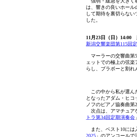
強弱・緩急を大きく取
は、響きの良いホール
して期待を裏切らない
した。
11月23日（日）14:
新潟交響楽団第115回
マーラーの交響曲第5
ェットでの極上の弦楽
らし、ブラボーと割れ
この中から私が選ん
となったアダム・ヒコ
ノフのピアノ協奏曲第
次点は、アマチュアな
トラ第34回定期演奏会
また、ベスト10には
2025
」のアンコールで