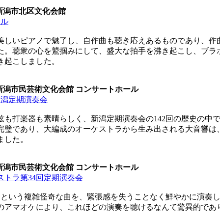
0 新潟市北区文化会館
タル
しいピアノで魅了し、自作曲も聴き応えあるものであり、作
た。聴衆の心を鷲掴みにして、盛大な拍手を沸き起こし、ブラ
き起こしました。
0 新潟市民芸術文化会館 コンサートホール
新潟定期演奏会
も打楽器も素晴らしく、新潟定期演奏会の142回の歴史の中
完璧であり、大編成のオーケストラから生み出される大音響は
ました。
0 新潟市民芸術文化会館 コンサートホール
ストラ第34回定期演奏会
という複雑怪奇な曲を、緊張感を失うことなく鮮やかに演奏し
のアマオケにより、これほどの演奏を聴けるなんて驚異的であ