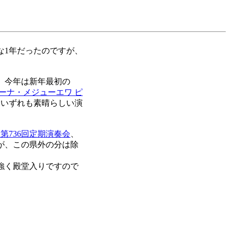
1年だったのですが、
、今年は新年最初の
ーナ・メジューエワ ピ
、いずれも素晴らしい演
第736回定期演奏会
、
が、この県外の分は除
強く殿堂入りですので