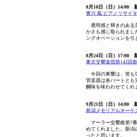
8月10日（日）14:0
實川 風 ピアノリサイ
透明感と輝きのある美
かさも感じ取られまし
ングオベーションを引
8月24日（日）17:0
東京交響楽団第142回
今回の東響は、管も弦
管楽器は各パートとも
醐味を味わわせてくれ
9月21日（日）14:0
新潟メモリアルオーケ
マーラー交響曲第7番
めてくれました。新潟
ったと思います。