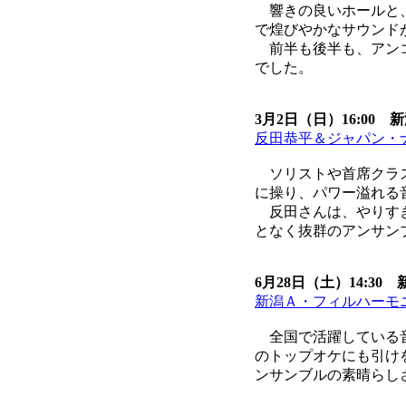
響きの良いホールと、
で煌びやかなサウンド
前半も後半も、アンコ
でした。
3月2日（日）16:00
反田恭平＆ジャパン・
ソリストや首席クラス
に操り、パワー溢れる
反田さんは、やりすぎ
となく抜群のアンサン
6月28日（土）14:3
新潟Ａ・フィルハーモ
全国で活躍している音
のトップオケにも引け
ンサンブルの素晴らし