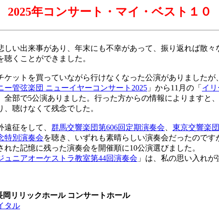
2025年コンサート・マイ・ベスト１０
しい出来事があり、年末にも不幸があって、振り返れば散々な
を聴くことができました。
ケットを買っていながら行けなくなった公演がありましたが
ー管弦楽団 ニューイヤーコンサート2025
」から11月の「
イリ
、全部で5公演ありました。行った方からの情報によりますと
り、聴けなくて残念でした。
外遠征をして、
群馬交響楽団第606回定期演奏会
、
東京交響楽団
念特別演奏会
を聴き、いずれも素晴らしい演奏会だったのです
された記憶に残った演奏会を開催順に10公演選びました。
ジュニアオーケストラ教室第44回演奏会
」は、私の思い入れが
0 長岡リリックホール コンサートホール
イタル