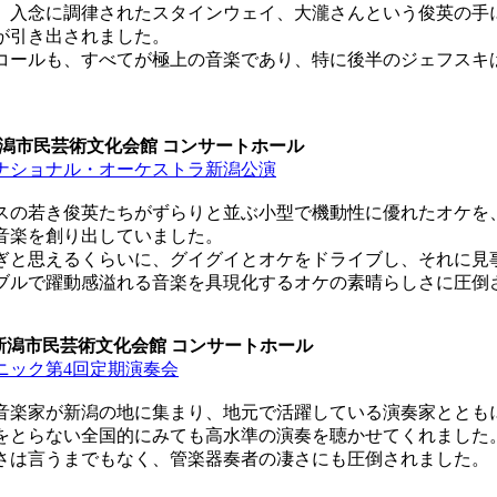
入念に調律されたスタインウェイ、大瀧さんという俊英の手
が引き出されました。
ールも、すべてが極上の音楽であり、特に後半のジェフスキ
 新潟市民芸術文化会館 コンサートホール
ナショナル・オーケストラ新潟公演
の若き俊英たちがずらりと並ぶ小型で機動性に優れたオケを
音楽を創り出していました。
と思えるくらいに、グイグイとオケをドライブし、それに見
ブルで躍動感溢れる音楽を具現化するオケの素晴らしさに圧倒
0 新潟市民芸術文化会館 コンサートホール
ニック第4回定期演奏会
楽家が新潟の地に集まり、地元で活躍している演奏家ととも
をとらない全国的にみても高水準の演奏を聴かせてくれました
さは言うまでもなく、管楽器奏者の凄さにも圧倒されました。