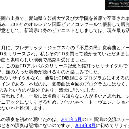
岡市出身で、愛知県立芸術大学及び大学院を首席で卒業され
み、2016年のオルレアン国際ピアノコンクールで優勝して脚
意として、新潟県出身のピアニストとしましては、現在最も
1月に、フレデリック・ジェフスキの「不屈の民」変奏曲とノ
CDをリリースされ、私もそのCDを買って聴かせていただきま
い曲と素晴らしい演奏で感銘を受けました。
、この新CDアルバムのリリース記念と銘打ったリサイタルで
で、熱の入った演奏が聴けるものと楽しみでした。
念のリサイタルなら、通常はCD収録曲をプログラムにすえる
メインである「不屈の民」変奏曲は今回のプログラムにはなく
曲のみというのが意外であり、残念に思いました。
言われても、一般には名前すら知らない人が多いと思われ、
マニアックになりすぎるため、バッハやベートーヴェン、ショ
はないかと推測します。
の演奏を初めて聴いたのは、
2011年5月
のLFJ新潟の交流ステ
のときの演奏は記憶にないのですが、
2014年8月
に初めてリサイ