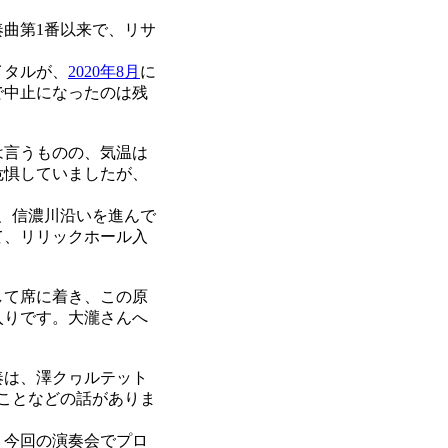
奏曲第1番以来で、リサ
イタルが、
2020年8月
に
で中止になったのは残
は言うものの、気温は
危惧していましたが、
、信濃川沿いを進んで
て、リリックホール入
して席に着き、この原
入りです。大瀧さんへ
奏は、澤クヮルテット
ことなどの話がありま
、今回の演奏会でプロ