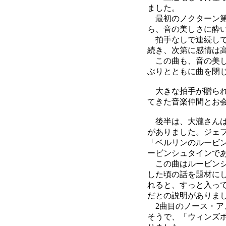
ました。
最初のノクターン第
ら、音の美しさに酔
拍手なしで連続して
続き、次第に感情は
この曲も、音の美し
ぶりとともに曲を閉
大きな拍手が贈られ
てきた音楽仲間とお
後半は、大瀧さんは
がありました。ジェ
「ベルリンのルービ
ービンシュタインで
この曲はルービンシ
した頃の話を題材に
れると、すっと入っ
だとの説明がありま
2曲目のノース・ア
そうで、「ウィンズ