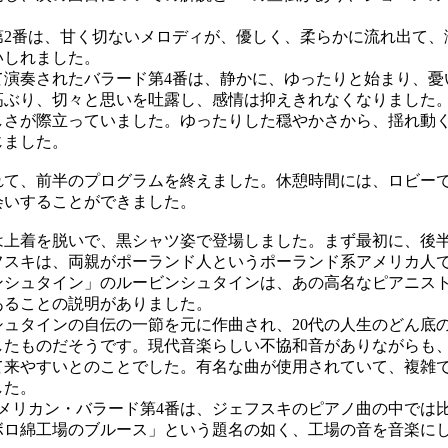
2番は、甘く切ないメロディが、優しく、柔らかに流れ出て、
いしれました。
演奏されたバラード第4番は、静かに、ゆったりと始まり、憂
高ぶり、切々と思いを吐露し、感情は抑えきれなくなりました
さが際立っていました。ゆったりした穏やかさから、揺れ動
じました。
て、前半のプログラムを終えました。休憩時間には、ロビー
会いすることができました。
上着を脱いで、黒シャツ姿で登場しました。まず最初に、後
フスキは、両親がポーランド人というポーランド系アメリカ人で
ンシュタイン」のルービンシュタインは、あの高名なピアニス
あることの説明がありました。
ュタインの自伝の一節を元に作曲され、20代の人生のどん底
したものだそうです。現代音楽らしい不協和音がありながらも
て来やすいとのことでした。有名な曲が使用されていて、複雑
した。
メリカン・バラード第4番は、ジェフスキのピアノ曲の中では
ボロ綿工場のブルース」という題名の如く、工場の音を音楽に