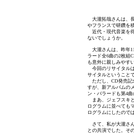
大瀧拓哉さんは、長
やフランスで研鑽を積
近代・現代音楽を得
ないでしょうか。
大瀧さんは、昨年1
ラード全6曲の2枚組
も意外に親しみやす
今回のリサイタルは
サイタルということ
ただし、CD発売記
すが、新アルバムの
ン・バラードも第4
まあ、ジェフスキと
ログラムに並べても
ログラムにしたので
さて、私が大瀧さん
との共演でした。そ