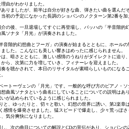
た理由がわかりました。
ありましたが、前半は自分が好きな曲、弾きたい曲を選んだ
、当初の予定になかった長調のショパンのノクターン第2番を加
介の後、一旦退場してすぐに再登場し、バッハの「半音階的
曲風ソナタ「月光」が演奏されました。
半音階的幻想曲とフーガ」の演奏が始まるとともに、ホールの
きました。こんなにも美しい響きはめったに感じられません。
は、暗さとともに、激しい感情のうねりがダイレクトに迫り
さから、次第に力を増していき、フィナーレを迎えました。
奏を聴かされて、本日のリサイタルが素晴らしいものになる
た。
ベートーヴェンの「月光」です。一般的な呼び方のピアノ・ソナ
幻想曲風ソナタという曲名にしていることについての説明はあ
思いが込められているように感じられました。
りと、ゆったりと、切々と歌い、幻想の世界に誘い、第2楽章
しく感情を爆発させました。猛スピードで爆走し、少々荒っぽさ
し、気分爽快になりました。
し、次の曲目についての解説とCDの宣伝があり、ショパンの