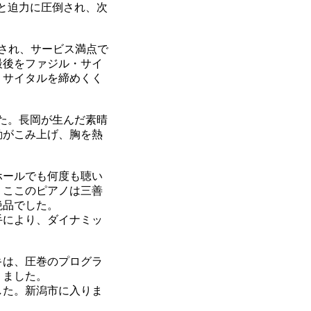
と迫力に圧倒され、次
され、サービス満点で
最後をファジル・サイ
リサイタルを締めくく
た。長岡が生んだ素晴
動がこみ上げ、胸を熱
ホールでも何度も聴い
。ここのピアノは三善
絶品でした。
手により、ダイナミッ
キは、圧巻のプログラ
りました。
した。新潟市に入りま