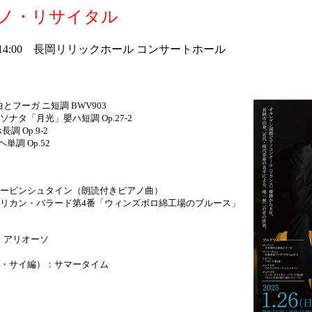
アノ・リサイタル
）14:00 長岡リリックホール コンサートホール
とフーガ ニ短調 BWV903
ナタ「月光」嬰ハ短調 Op.27-2
 Op.9-2
調 Op.52
ービンシュタイン（朗読付きピアノ曲）
リカン・バラード第4番「ウィンズボロ綿工場のブルース」
）：アリオーソ
・サイ編）：サマータイム