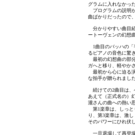
グラムに入れなかっ
プログラムの説明が
曲ばかりだったので
分かりやすい曲目紹
ートーヴェンの幻想
1曲目のバッハの「
るピアノの音色に驚
最初の幻想曲の部分
ガへと移り、軽やか
最初から心に迫る演
な拍手が贈られまし
続けての2曲目は、
あえて（正式名の）
瀧さんの曲への熱い
第1楽章は、しっと
り、第3楽章は、激
そのパワーにひれ伏
一旦退場して再登場