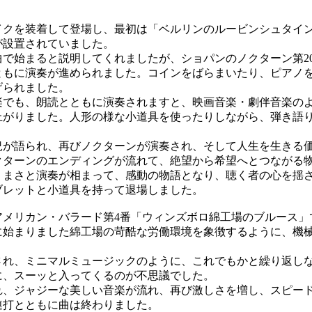
クを装着して登場し、最初は「ベルリンのルービンシュタイ
が設置されていました。
で始まると説明してくれましたが、ショパンのノクターン第2
ともに演奏が進められました。コインをばらまいたり、ピアノ
げられました。
でも、朗読とともに演奏されますと、映画音楽・劇伴音楽の
上がりました。人形の様な小道具を使ったりしながら、弾き語
が語られ、再びノクターンが演奏され、そして人生を生きる
クターンのエンディングが流れて、絶望から希望へとつながる
まさと演奏が相まって、感動の物語となり、聴く者の心を揺
ブレットと小道具を持って退場しました。
メリカン・バラード第4番「ウィンズボロ綿工場のブルース」
に始まりました綿工場の苛酷な労働環境を象徴するように、機
れ、ミニマルミュージックのように、これでもかと繰り返し
に、スーッと入ってくるのが不思議でした。
、ジャジーな美しい音楽が流れ、再び激しさを増し、スピー
連打とともに曲は終わりました。