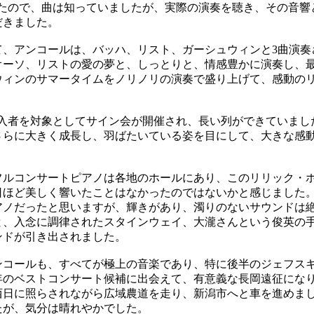
たので、曲は知っていましたが、実際の演奏を聴き、その音響
だきました。
、アンコールは、バッハ、リスト、ガーシュウィンと3曲演奏
オーソ、リストの愛の夢と、しっとりと、情感豊かに演奏し、
ウィンのサマータイムをノリノリの演奏で盛り上げて、感動の
入者を対象としてサイン会が開催され、長い列ができていまし
さらに大きく成長し、羽ばたいている姿を目にして、大きな感
ルコンサートピアノは各地のホールにあり、このリリック・
日ほど美しく響いたことはなかったのではないかと感じました
アノだったと思いますが、輝きがあり、濁りのないサウンドは
、入念に調律されたスタインウェイ、大瀧さんという俊英の
ンドが引き出されました。
コールも、すべてが極上の音楽であり、特に後半のジェフス
年のベストコンサート候補に出会えて、有意義な長岡遠征にな
日に照らされながら広域農道を走り、新潟市へと車を進めま
たが、気分は晴れやかでした。