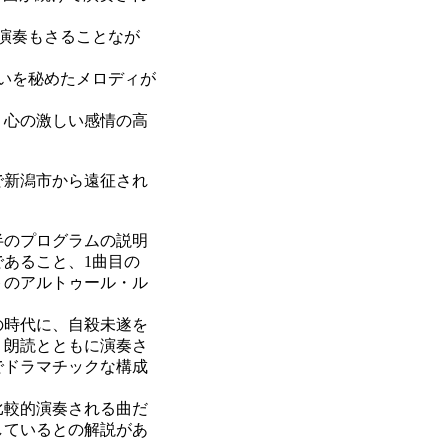
演奏もさることなが
いを秘めたメロディが
。
く心の激しい感情の高
で新潟市から遠征され
半のプログラムの説明
あること、1曲目の
トのアルトゥール・ル
の時代に、自殺未遂を
、朗読とともに演奏さ
でドラマチックな構成
比較的演奏される曲だ
しているとの解説があ