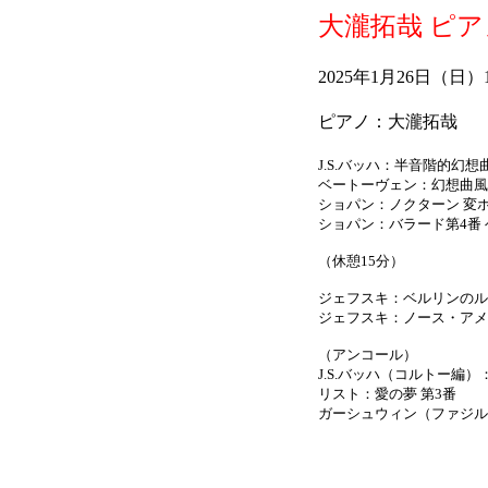
大瀧拓哉 ピ
2025年1月26日（日
ピアノ：大瀧拓哉
J.S.バッハ：半音階的幻想曲
ベートーヴェン：幻想曲風ソ
ショパン：ノクターン 変ホ長調
ショパン：バラード第4番 ヘ単
（休憩15分）
ジェフスキ：ベルリンのル
ジェフスキ：ノース・アメ
（アンコール）
J.S.バッハ（コルトー編
リスト：愛の夢 第3番
ガーシュウィン（ファジル