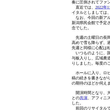
奏に圧倒されてファ
直近では、
2022年1
イタルとしましては
なお、今回の新アル
新潟県民会館で予定
念でした。
先週の土曜日の長岡
高めで雪も降らず、
先週と同様に心配は
いつものように、国
与板入りし、広域農
りしました。毎度の
ホールに入り、ロビ
稿の続きを書きなが
の期待のほどか伺え
開演時間となり、大
との
共演
、アフィニ
した。
前回のリサイタルで