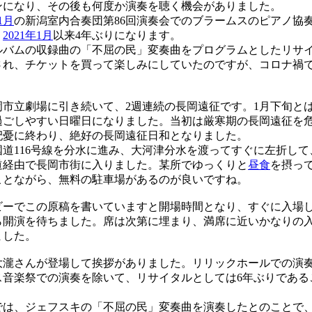
ンになり、その後も何度か演奏を聴く機会がありました。
1月
の新潟室内合奏団第86回演奏会でのブラームスのピアノ協
、
2021年1月
以来4年ぶりになります。
バムの収録曲の「不屈の民」変奏曲をプログラムとしたリサ
され、チケットを買って楽しみにしていたのですが、コロナ禍
市立劇場に引き続いて、2週連続の長岡遠征です。1月下旬と
過ごしやすい日曜日になりました。当初は厳寒期の長岡遠征を
杞憂に終わり、絶好の長岡遠征日和となりました。
道116号線を分水に進み、大河津分水を渡ってすぐに左折して
道経由で長岡市街に入りました。某所でゆっくりと
昼食
を摂っ
ことながら、無料の駐車場があるのが良いですね。
ーでこの原稿を書いていますと開場時間となり、すぐに入場
ら開演を待ちました。席は次第に埋まり、満席に近いかなりの
ました。
瀧さんが登場して挨拶がありました。リリックホールでの演
ス音楽祭での演奏を除いて、リサイタルとしては6年ぶりである
は、ジェフスキの「不屈の民」変奏曲を演奏したとのことで