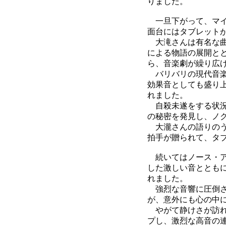
りました。
一旦下がって、マイ
面台にはタブレット
大滝さんは有名な曲
による物語の展開と
ら、音楽劇が繰り広
バリバリの現代音楽
効果音としても盛り
れました。
自殺未遂をする状況
の秘密を発見し、ノ
大瀧さんの語りのう
拍手が贈られて、タ
続いてはノース・ア
した激しい音ととも
れました。
強烈な音響に圧倒さ
が、意外にも心の中
やがて静けさが訪れ
プし、激烈な高音の