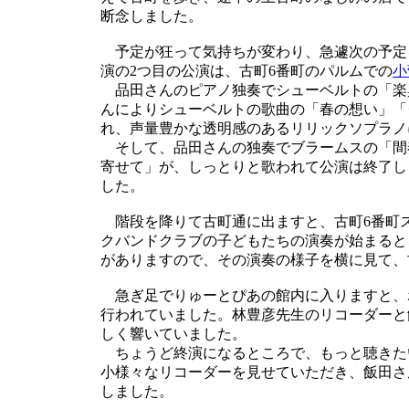
断念しました。
予定が狂って気持ちが変わり、急遽次の予定を
演の2つ目の公演は、古町6番町のパルムでの
小
品田さんのピアノ独奏でシューベルトの「楽
んによりシューベルトの歌曲の「春の想い」「
れ、声量豊かな透明感のあるリリックソプラノ
そして、品田さんの独奏でブラームスの「間
寄せて」が、しっとりと歌われて公演は終了し
した。
階段を降りて古町通に出ますと、古町6番町スト
クバンドクラブの子どもたちの演奏が始まると
がありますので、その演奏の様子を横に見て、
急ぎ足でりゅーとぴあの館内に入りますと、ホ
行われていました。林豊彦先生のリコーダーと
しく響いていました。
ちょうど終演になるところで、もっと聴きた
小様々なリコーダーを見せていただき、飯田さ
しました。