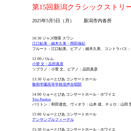
第15回新潟クラシックストリ
2025年5月5日（月） 新潟市内各所
10:30 ジャズ喫茶 スワン
江口鮎美・細木久美・岡田保紀
フルート：江口鮎美、ピアノ：細木久美、コントラバス：
12:00 パルム
小菅 文・品田真彦
ソプラノ：小菅 文、ピアノ：品田真彦
13:30 りゅーとぴあ コンサートホール
敬和学園高等学校混声合唱部
14:00 りゅーとぴあ コンサートホール・ホワイエ
Trio Pardon
バリトン：和田達也、ヴィオラ：山本 成、チェロ：山田 
15:00 りゅーとぴあ コンサートホール
アンサンブルフィーデル
15:30 りゅーとぴあ コンサートホール・ホワイエ