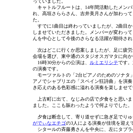
っていました。
キャトルフルートは、14年間活動したメンバ
れ、高垣さららさん、吉井美月さんが加わって
た。
すでに1曲目は終わっていましたが、2曲目か
しませていただきました。メンバーが変わって
んを中心として今後のさらなる活躍が期待され
次はどこに行くか思案しましたが、足に疲労
会場を選び、東中通のスタジオスガマタに向か
16時30分からの公演は、
ルミエリシテ
です。
の演奏です。
モーツァルトの「2台ピアノのためのソナタ」
アノでシャブリエの「スペイン狂詩曲」を演奏
き応えのある色彩感に溢れる演奏を楽しませて
上古町に出て、なじみの店で夕食をと思いま
ました。ここも賑わったようで何よりでした。
夕食は断念して、寄り道せずに急ぎ足でりゅー
がでぃなエチゴ
の3人による演奏が佳境を迎え
シタールの斉藤勇さんを中央に、左にタブラ