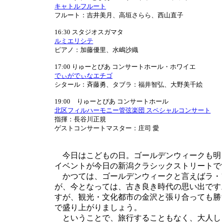
キャトルフルート
フルート：吉井美月、高垣さらら、西山直子
16:30 スタジオスガマタ
ルミエリシテ
ピアノ：加藤優里、水嶋沙織
17:00 りゅーとぴあ コンサートホール・ホワイエ
でぃがでぃなエチゴ
シタール：斉藤勇、タブラ：福井智弘、大野美千絵
19:00 りゅーとぴあ コンサートホール
北区フィルハーモニー管弦楽団 スペシャルコンサート
指揮：長谷川正規
ゲストコンサートマスター：庄司 愛
今日はこどもの日。ゴールデンウィークも明
イベントが今日の新潟クラシックストリートで
かつては、ゴールデンウィークと言えばラ・
が、今となっては、古き良き時代の思い出です
すが、観光・文化都市の金沢と張り合っても勝
で盛り上がりましょう。
ということで、旅行することもなく、大人し