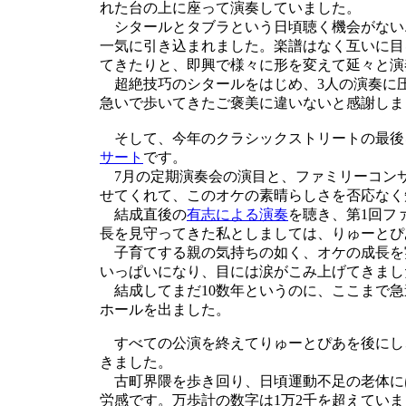
れた台の上に座って演奏していました。
シタールとタブラという日頃聴く機会がない
一気に引き込まれました。楽譜はなく互いに目
てきたりと、即興で様々に形を変えて延々と演
超絶技巧のシタールをはじめ、3人の演奏に
急いで歩いてきたご褒美に違いないと感謝しま
そして、今年のクラシックストリートの最後
サート
です。
7月の定期演奏会の演目と、ファミリーコン
せてくれて、このオケの素晴らしさを否応なく
結成直後の
有志による演奏
を聴き、第1回フ
長を見守ってきた私としましては、りゅーとぴ
子育てする親の気持ちの如く、オケの成長を
いっぱいになり、目には涙がこみ上げてきまし
結成してまだ10数年というのに、ここまで急
ホールを出ました。
すべての公演を終えてりゅーとぴあを後にし
きました。
古町界隈を歩き回り、日頃運動不足の老体に
労感です。万歩計の数字は1万2千を超えてい