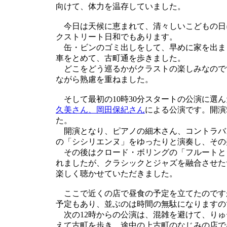
向けて、体力を温存していました。
今日は天候に恵まれて、清々しいこどもの日
クストリート日和でもあります。
缶・ビンのゴミ出しをして、早めに家を出ま
車をとめて、古町通を歩きました。
どこをどう巡るかがクラストの楽しみなので
ながら熟慮を重ねました。
そして最初の10時30分スタートの公演に選
久美さん、岡田保紀さん
による公演です。開演
た。
開演となり、ピアノの細木さん、コントラバ
の「シシリエンヌ」をゆったりと演奏し、その
その後はクロード・ボリングの「フルートと
れましたが、クラシックとジャズを融合させた
楽しく聴かせていただきました。
ここで近くの店で昼食の予定を立てたのですが
予定もあり、並ぶのは時間の無駄になりますの
次の12時からの公演は、混雑を避けて、りゅ
えて古町を歩き、途中の上古町のなじみの店で