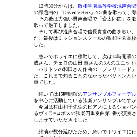
13時30分からは、
敬和学園高等学校混声合唱
の課題曲の「Das edle Herz」の2曲を歌
その後は力強い男声合唱で「斎太郎節」を歌
歌って魅了しました。
そして再び混声合唱で信長貴富の曲を歌い、
た。最後はミッションスクールの敬和学園高校
した。
急いでホワイエに移動して、次は14時開演
成さん、チェロの山田 慧さんの3人のユニット
バリトンの和田さん作曲の「プレリュード」
た。これまで知ることのなかったバリトンとい
重でした。
続いては15時開演の
アンサンブルフィーデル
を中心に活動している弦楽アンサンブルですが
今回は村山和子先生のピアノによるショパンの
るヴィラ=ロボスの弦楽四重奏曲第1番が演奏
しませていただきました。
終演が数分延びたため、急いでホワイエに行き