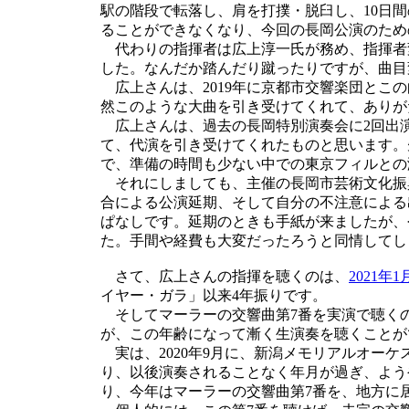
駅の階段で転落し、肩を打撲・脱臼し、10日
ることができなくなり、今回の長岡公演のため
代わりの指揮者は広上淳一氏が務め、指揮者
した。なんだか踏んだり蹴ったりですが、曲目
広上さんは、2019年に京都市交響楽団とこ
然このような大曲を引き受けてくれて、ありが
広上さんは、過去の長岡特別演奏会に2回出
て、代演を引き受けてくれたものと思います。
で、準備の時間も少ない中での東京フィルとの
それにしましても、主催の長岡市芸術文化振
合による公演延期、そして自分の不注意による
ぱなしです。延期のときも手紙が来ましたが、
た。手間や経費も大変だったろうと同情してし
さて、広上さんの指揮を聴くのは、
2021年1
イヤー・ガラ」以来4年振りです。
そしてマーラーの交響曲第7番を実演で聴く
が、この年齢になって漸く生演奏を聴くことが
実は、2020年9月に、新潟メモリアルオー
り、以後演奏されることなく年月が過ぎ、よう
り、今年はマーラーの交響曲第7番を、地方に