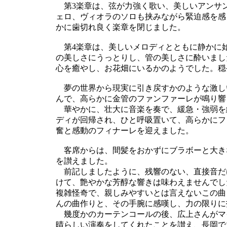
第3楽章は、弦が力強く歌い、美しいアンサ
ェロ、ヴィオラのソロも挟みながら緊迫感を感
かに歯切れ良く楽章を閉じました。
第4楽章は、美しいメロディとともに静かに
の美しさにうっとりし、管の美しさに酔いまし
心を癒やし、お花畑にいるかのようでした。穏
夢の世界から現実に引き戻すかのような激し
んで、高らかに金管のファンファーレが鳴り響
華やかに、壮大に音楽を奏で、緩急・強弱を
ディが回帰され、ひと呼吸置いて、高らかにフ
奮と感動のフィナーレを迎えました。
客席からは、間髪をおかずにブラボーと大き
を讃えました。
前記しましたように、残響のない、直接音だ
けて、艶やかな芳醇な響きは味わえませんでし
複雑怪奇で、親しみやすいとは言えないこの曲
んの曲作りと、その手腕に感嘆し、力の限りに
幾度かのカーテンコールの後、広上さんがマ
晴らしい演奏をしてくれたことを讃え、長岡で