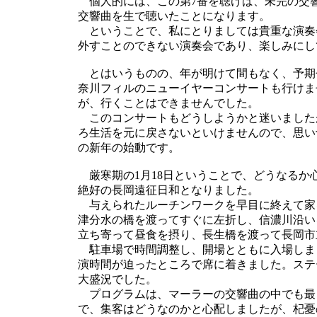
個人的には、この第7番を聴けば、未完の交響
交響曲を生で聴いたことになります。
ということで、私にとりましては貴重な演奏
外すことのできない演奏会であり、楽しみにし
とはいうものの、年が明けて間もなく、予期
奈川フィルのニューイヤーコンサートも行けま
が、行くことはできませんでした。
このコンサートもどうしようかと迷いました
ろ生活を元に戻さないといけませんので、思い
の新年の始動です。
厳寒期の1月18日ということで、どうなるか
絶好の長岡遠征日和となりました。
与えられたルーチンワークを早目に終えて家を
津分水の橋を渡ってすぐに左折し、信濃川沿い
立ち寄って昼食を摂り、長生橋を渡って長岡市
駐車場で時間調整し、開場とともに入場しま
演時間が迫ったところで席に着きました。ステ
大盛況でした。
プログラムは、マーラーの交響曲の中でも最
で、集客はどうなのかと心配しましたが、杞憂