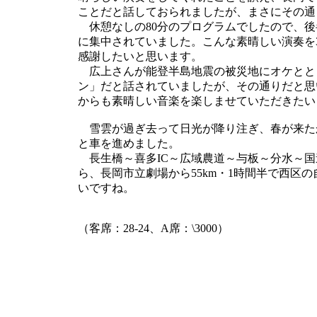
ことだと話しておられましたが、まさにその通
休憩なしの80分のプログラムでしたので、後
に集中されていました。こんな素晴しい演奏を30
感謝したいと思います。
広上さんが能登半島地震の被災地にオケとと
ン」だと話されていましたが、その通りだと思
からも素晴しい音楽を楽しませていただきたい
雪雲が過ぎ去って日光が降り注ぎ、春が来た
と車を進めました。
長生橋～喜多IC～広域農道～与板～分水～国
ら、長岡市立劇場から55km・1時間半で西区
いですね。
（客席：28-24、A席：\3000）