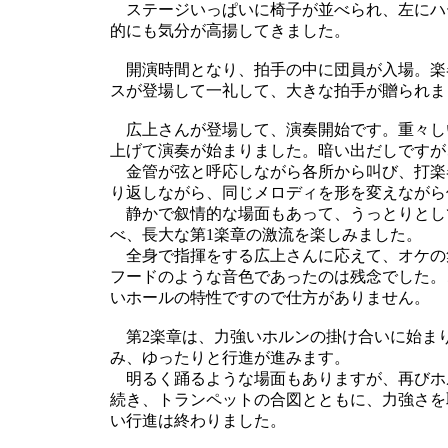
ステージいっぱいに椅子が並べられ、左にハ
的にも気分が高揚してきました。
開演時間となり、拍手の中に団員が入場。楽
スが登場して一礼して、大きな拍手が贈られま
広上さんが登場して、演奏開始です。重々し
上げて演奏が始まりました。暗い出だしですが
金管が弦と呼応しながら各所から叫び、打楽
り返しながら、同じメロディを形を変えながら
静かで叙情的な場面もあって、うっとりとし
べ、長大な第1楽章の激流を楽しみました。
全身で指揮をする広上さんに応えて、オケの
フードのような音色であったのは残念でした。
いホールの特性ですので仕方がありません。
第2楽章は、力強いホルンの掛け合いに始ま
み、ゆったりと行進が進みます。
明るく踊るような場面もありますが、再びホ
続き、トランペットの合図とともに、力強さを
い行進は終わりました。