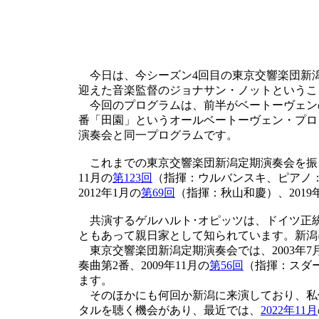
今日は、今シーズン4回目の東京交響楽団新潟
迎えた音楽監督のジョナサン・ノットというこ
今回のプログラムは、前半がベートーヴェンの
番「田園」というオールベートーヴェン・プロ
演奏会と同一プログラムです。
これまでの東京交響楽団新潟定期演奏会を振り
11月の
第123回
（指揮：ウルバンスキ、ピアノ
2012年1月の
第69回
（指揮：秋山和慶）、2019
共演するゲルハルト･オピッツは、ドイツ正
ともあって親日家として知られています。新潟
東京交響楽団新潟定期演奏会では、2003年7
奏曲第2番、2009年11月の
第56回
（指揮：スダ
ます。
そのほかにも何回か新潟に来演しており、私
タルを聴く機会があり、最近では、
2022年11月