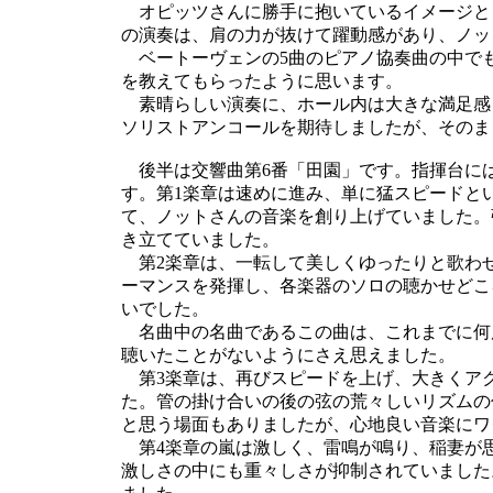
オピッツさんに勝手に抱いているイメージと
の演奏は、肩の力が抜けて躍動感があり、ノッ
ベートーヴェンの5曲のピアノ協奏曲の中で
を教えてもらったように思います。
素晴らしい演奏に、ホール内は大きな満足感
ソリストアンコールを期待しましたが、そのま
後半は交響曲第6番「田園」です。指揮台に
す。第1楽章は速めに進み、単に猛スピードと
て、ノットさんの音楽を創り上げていました。
き立てていました。
第2楽章は、一転して美しくゆったりと歌わ
ーマンスを発揮し、各楽器のソロの聴かせどこ
いでした。
名曲中の名曲であるこの曲は、これまでに何
聴いたことがないようにさえ思えました。
第3楽章は、再びスピードを上げ、大きくア
た。管の掛け合いの後の弦の荒々しいリズムの
と思う場面もありましたが、心地良い音楽にワ
第4楽章の嵐は激しく、雷鳴が鳴り、稲妻が
激しさの中にも重々しさが抑制されていました