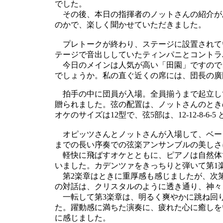
でした。
その後、本日の指揮者のノットさんの紹介が
のかで、楽しく聞かせていただきました。
プレトークが終わり、ステージに設置されて
テージで音出ししていたティンパニとコントラ
今日のメインは人気が高い「田園」ですので
でしょうか。私の直ぐ近くの席には、団長の廣
拍手の中に団員が入場。全員揃うまで起立し
贈られました。弦の配置は、ノットさんのとき
オケのサイズは12型で、弦5部は、12-12-8-6-
オピッツさんとノットさんが入場して、ベー
までの長い序奏での弦楽アンサンブルの美しさ
軽快に飛ばすオケとともに、ピアノは自然体
いました。カデンツァをきっちりと弾いて第1
第2楽章はときに重厚感も感じましたが、次
の対話は、クリスタルのように透き通り、神々
一転して第3楽章は、明るく爽やかに跳ね回
た。躍動感に満ちた演奏に、疲れた心に癒しを
に感じました。