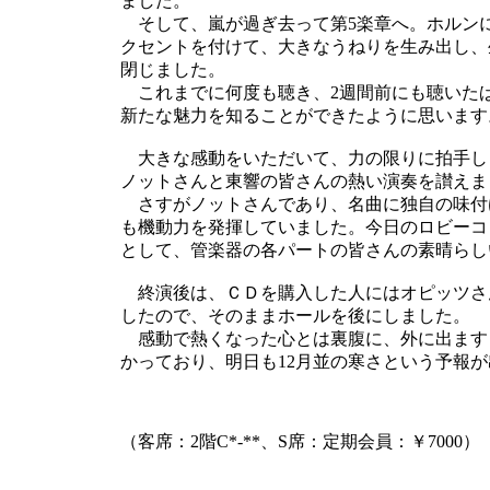
ました。
そして、嵐が過ぎ去って第5楽章へ。ホルン
クセントを付けて、大きなうねりを生み出し、
閉じました。
これまでに何度も聴き、2週間前にも聴いた
新たな魅力を知ることができたように思います
大きな感動をいただいて、力の限りに拍手し
ノットさんと東響の皆さんの熱い演奏を讃えま
さすがノットさんであり、名曲に独自の味付け
も機動力を発揮していました。今日のロビーコ
として、管楽器の各パートの皆さんの素晴らし
終演後は、ＣＤを購入した人にはオピッツさ
したので、そのままホールを後にしました。
感動で熱くなった心とは裏腹に、外に出ます
かっており、明日も12月並の寒さという予報
（客席：2階C*-**、S席：定期会員：￥7000）