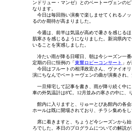
ンドリュー・マンゼ）とのベートーヴェンのピ
なります。
今日は毎回熱い演奏で楽しませてくれるノッ
るのか期待が高まりました。
今週は、前半は気温が高めで暑さを感じるほ
肌寒さを感じるようになりました。新潟県内で
いることを実感しました。
冷たい雨が降る日曜日、朝は今シーズン一番の
定期の日に恒例の「
東響ロビーコンサート
」が
今回はフルートの相澤政宏さん、ヴァイオリ
演にちなんでベートーヴェンの曲が演奏され、
一旦帰宅して記事を書き、雨が降り続く中に
車の外気温計は8℃。12月並みの寒さの中に、
館内に入りますと、りゅーとぴあ館内の各会
ホールは既に開場されており、チラシ集めをし
席に着きますと、ちょうど今シーズンから始
ろでした。本日のプログラムについての解説が