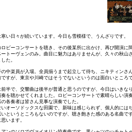
寒い日々が続いています。今日も雪模様で、うんざりです。
ロビーコンサートを聴き、その後某所に出かけ、再び開演に
ベートーヴェンのみ。曲目に魅力はありませんが、久々の秋山
ました。
の中楽員が入場。全員揃うまで起立して待ち、ニキティンさ
前ですが、東京や川崎ではそうでないというのは面白いところ
前半で、交響曲は後半が普通と思うのですが、今日はいきな
演奏を聴かせてくれました。ロビーコンサートで素晴らしい演
器の各奏者は皆さん見事な演奏でした。
いオーソドックスな田園で、新味は感じられず、個人的には
悪いというところもないのですが、聴き飽きた感のある名曲で
に思います。
アンのソロでヴァイオリン協奏曲です。黒シャツのハチャト