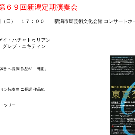
 第６９回新潟定期演奏会
日（日） １７：００ 新潟市民芸術文化会館 コンサートホ
ゲイ・ハチャトゥリアン
 グレブ・ニキティン
6番 ヘ長調 作品68「田園」
ン協奏曲 ニ長調 作品61
・ツリー