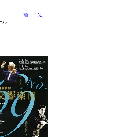
←前
次→
ール