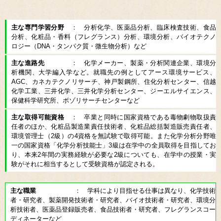
主な専門学習分野
： 分析化学、医薬品分析、臨床検査技術、食品
分析、化粧品・香料（フレグランス）分析、環境分析、バイオテクノ
ロジー（DNA・タンパク質・微生物分析）など
主な進路先
： 化学メーカー、製薬・分析関連企業、環境分
析機関、大学編入学など。就職先の例としてアース環境サービス、
AGC、カネカテクノリサーチ、神戸製鋼所、住化分析センター、信越
化学工業、三井化学、三井化学分析センター、ジーエルサイエンス、
保健科学研究所、ボゾリサーチセンターなど
主な取得可能資格
： 卒業と同時に国家資格である毒物劇物取扱責
任者のほか、化粧品製造業責任技術者、化粧品総括製造販売責任者、
環境管理士（2級）の4資格を無試験で取得可能。また化学分析分野唯
一の国家資格「化学分析技能士」3級は在学中の全員取得を目指してお
り、本来2年間の実務経験が必要な2級についても、在学中の授業・実
験がそれに相当するとして受験資格が認定される。
主な職業
： 学科により目指せる仕事は異なり、化学技術
者・研究者、製薬開発技術者・研究者、バイオ技術者・研究者、環境分
析技術者、医薬品登録販売者、食品技術者・研究者、フレグランスコー
ディネーターなど