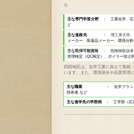
※
主な専門学習分野
： 工業化学、応
ど
主な進路先
：
理工系大学
メーカー、医薬品メーカー、環境分析
主な取得可能資格
：
危険物取扱者
管理検定（QC検定）、ボイラー技士関
四国地区は、化学工業に加えて製紙
います。また、環境保全や品質管理
主な職業
： 化学プラントオペレ
技術者 など
主な進学先の学部例
： 工学部（応用