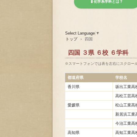
🧪 化学系学科とは？
Select Language
▼
トップ
›
四国
四国 ３県 ６校 ６学科
※スマートフォンでは表を左右にスクロー
都道府県
学校名
香川県
坂出工業高
高松工芸高
愛媛県
松山工業高
新居浜工業
今治工業高
高知県
高知工業高