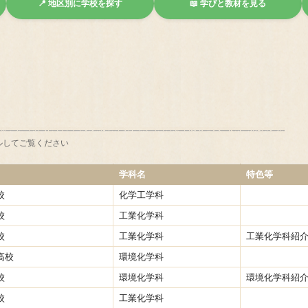
📍 地区別に学校を探す
📖 学びと教材を見る
ルしてご覧ください
学科名
特色等
校
化学工学科
校
工業化学科
校
工業化学科
工業化学科紹
高校
環境化学科
校
環境化学科
環境化学科紹
校
工業化学科