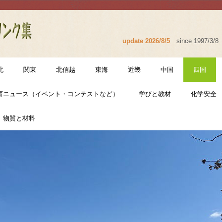
update 2026/8/5
since 1997/3/8
北
関東
北信越
東海
近畿
中国
四国
育ニュース（イベント・コンテストなど）
学びと教材
化学安全
物質と材料