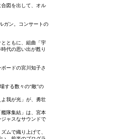
に合図を出して、オル
ルガン。コンサートの
ケとともに、組曲「宇
春時代の思い出が甦り
ーボードの宮川知子さ
登場する数々の“敵”の
えよ我が光」が、勇壮
「艦隊集結」は、宮本
ージャスなサウンドで
リズムで織り上げて、
誘い、前半のプログラ