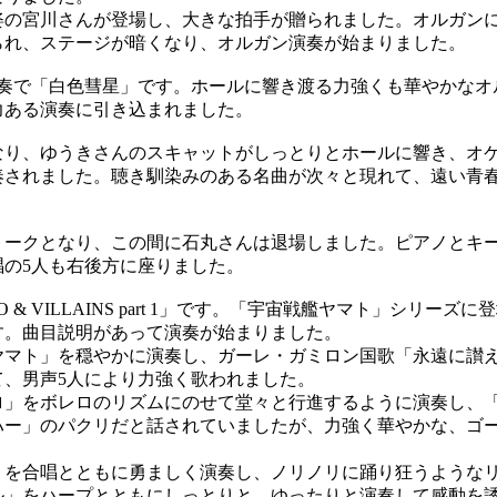
の宮川さんが登場し、大きな拍手が贈られました。オルガン
られ、ステージが暗くなり、オルガン演奏が始まりました。
奏で「白色彗星」です。ホールに響き渡る力強くも華やかなオ
力ある演奏に引き込まれました。
り、ゆうきさんのスキャットがしっとりとホールに響き、オ
奏されました。聴き馴染みのある名曲が次々と現れて、遠い青
ークとなり、この間に石丸さんは退場しました。ピアノとキ
唱の5人も右後方に座りました。
& VILLAINS part 1」です。「宇宙戦艦ヤマト」シリーズに
す。曲目説明があって演奏が始まりました。
マト」を穏やかに演奏し、ガーレ・ガミロン国歌「永遠に讃
て、男声5人により力強く歌われました。
」をボレロのリズムにのせて堂々と行進するように演奏し、
ハー」のパクリだと話されていましたが、力強く華やかな、ゴ
を合唱とともに勇ましく演奏し、ノリノリに踊り狂うような
ル」をハープとともにしっとりと、ゆったりと演奏して感動を