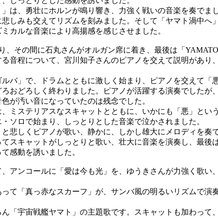
て、しっとりとした感動を誘いました。
」は、勇壮にホルンが鳴り響き、力強く戦いの音楽を奏でま
に悲しみも交えてリズムを刻みました。そして「ヤマト渦中へ
ズミカルな音楽により高揚感を感じさせました。
その間に石丸さんがオルガン席に着き、最後は「YAMATO & VILL
する音程について、宮川知子さんのピアノを交えて説明があり
ルバ」で、ドラムとともに激しく始まり、ピアノを交えて「
どろおどろしく終わりました。ピアノが活躍する演奏でしたが、
音色が汚い音になっていたのは残念でした。
、ミステリアスなスキャットとともに、いかにも「悪」とい
エ・ソロで始まり、しっとりとした音楽で泣かされました。
と悲しくピアノが歌い、静かに、しかし雄大にメロディを奏
ってスキャットがしっとりと歌い、壮大に音楽を演奏し、最後
って感動を誘いました。
、アンコールに「愛は今も光」を、ゆうきさんが力強く歌い
。
って「真っ赤なスカーフ」が、サンバ風の明るいリズムで演
ん「宇宙戦艦ヤマト」の主題歌です。スキャットも加わって