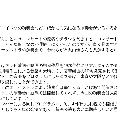
ロイスツの演奏会など、ほかにも気になる演奏会がいろいろ
。
り」というコンサートの題名やチラシを見ますと、コンサー
く、どんな催しなのか理解しにくかったのですが、良く見ます
オーケストラの演奏会で、われらが石丸由佳さんも共演すると
はテレビ放送や映画の初期作品を1970年代にリアルタイムで
宮川泰作曲による音楽も素晴しく、交響組曲のLPも発売されて
ト」の音楽をプログラムにした演奏会は、東京や大阪などで
奏を楽しむことができます。
」のオーケストラによる演奏会は毎年りゅーとぴあで開催さ
マト」の演奏会は新潟では開催してくれず、今回の演奏会は大
みにしていました。
バーによる同じプログラムは、9月14日(日)に札幌でも開催
ラとしても人気の公演であり、新潟公演も大いに期待したいと