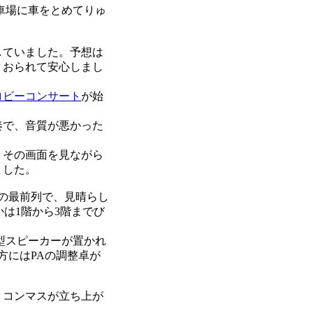
車場に車をとめてりゅ
していました。予想は
くおられて安心しまし
ロビーコンサート
が始
奏で、音質が悪かった
、その画面を見ながら
ました。
の最前列で、見晴らし
は1階から3階までび
型スピーカーが置かれ
方にはPAの調整卓が
。コンマスが立ち上が