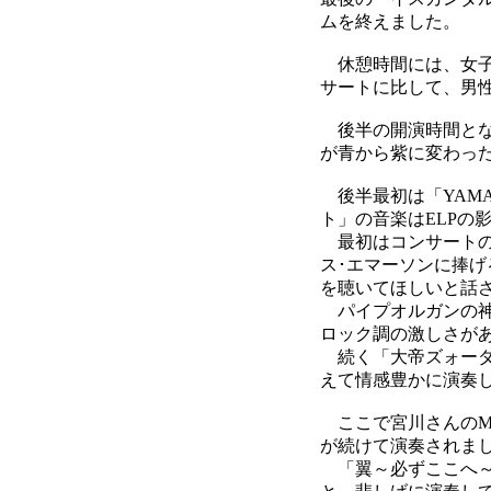
ムを終えました。
休憩時間には、女子
サートに比して、男
後半の開演時間とな
が青から紫に変わっ
後半最初は「YAMAT
ト」の音楽はELPの
最初はコンサートの
ス･エマーソンに捧
を聴いてほしいと話
パイプオルガンの神
ロック調の激しさが
続く「大帝ズォーダ
えて情感豊かに演奏
ここで宮川さんのM
が続けて演奏されま
「翼～必ずここへ～