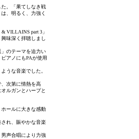
した。「果てしなき戦
」は、明るく、力強く
AINS part 3」
、興味深く拝聴しまし
悪」のテーマを迫力い
ピアノにもPAが使用
うような音楽でした。
で、次第に情熱を高
はオルガンとハープと
、ホールに大きな感動
奏され、賑やかな音楽
、男声合唱により力強