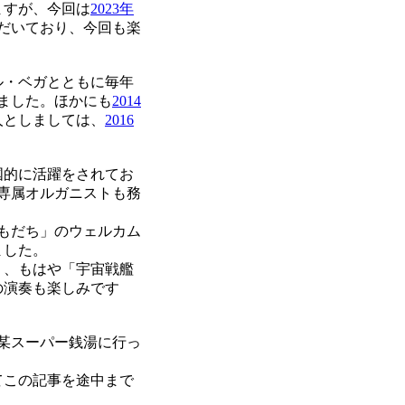
ますが、今回は
2023年
だいており、今回も楽
ル・ベガとともに毎年
ました。ほかにも
2014
人としましては、
2016
国的に活躍をされてお
専属オルガニストも務
もだち」のウェルカム
ました。
り、もはや「宇宙戦艦
の演奏も楽しみです
某スーパー銭湯に行っ
てこの記事を途中まで