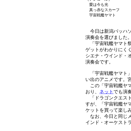
愛は今も光
真っ赤なスカーフ
宇宙戦艦ヤマト
今日は新潟バッハソ
演奏会を選びました
「宇宙戦艦ヤマト祭
ゲットがわかりにく
シエナ・ウインド・
演奏会です。
「宇宙戦艦ヤマト」
い出のアニメです。
この「宇宙戦艦ヤマ
おり、
ネット
でも演
「ドラゴンクエスト
すが、「宇宙戦艦ヤ
ケットを買って楽し
なお、今日と同じメン
インド・オーケスト