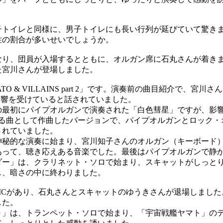
トイレと同様に、男子トイレにも長い行列が延びていて驚き
性の割合が多いせいでしょうか。
り、団員が入場するとともに、オルガン席に石丸さんが着き
た宮川さんが登場しました。
O & VILLAINS part 2」です。演奏前の曲目紹介で、宮川
影響を受けていると話されていました。
最初にパイプオルガンで演奏された「白色彗星」ですが、影響
げる曲として作曲したバージョンで、パイプオルガンとロック・
されていました。
秘的な演奏に始まり、宮川知子さんのオルガン（キーボード
あって、聴き応えある音楽でした。最後はパイプオルガンで静
ー」は、クラリネット・ソロで始まり、スキャットがしっと
し、暗さの中に終わりました。
Cがあり、石丸さんとスキャットのゆうきさんが退場しました
した。
」は、トランペット・ソロで始まり、「宇宙戦艦ヤマト」の