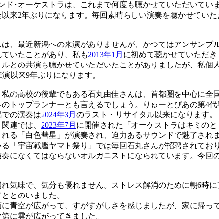
ンド･オーケストラは、これまで何度も聴かせていただいてい
会以来2年ぶりになります。毎回素晴らしい演奏を聴かせていた
は、最近新潟への来演がありませんが、かつてはアンサンブ
れていたことがあり、私も
2013年1月
に初めて聴かせていただき
ィルとの共演も聴かせていただいたことがありましたが、私個
の来演以来9年ぶりになります。
私の高校の後輩でもある石丸由佳さんは、首都圏を中心に全
界のトップランナーとも言えるでしょう。りゅーとぴあの第4代
潟での演奏は
2024年3月
のラスト・リサイタル以来になります。
関連では、
2023年7月
に開催された「オーケストラはキミのと
される「白色彗星」が演奏され、迫力あるサウンドで魅了され
る「宇宙戦艦ヤマト祭り」では毎回石丸さんが招聘されてお
演奏になくてはならないオルガニストになられています。今回
れ気味で、気分も優れません。ストレス解消のために朝6時に
てととのいました。
に青空が広がって、すがすがしさを感じましたが、家に帰っ
次第に雲が広がってきました。