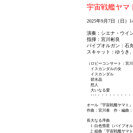
宇宙戦艦ヤマト祭り
2025年9月7日（日
演奏：シエナ・ウイ
指揮：宮川彬良
パイプオルガン：石丸
スキャット：ゆうき、 コ
（ロビーコンサート：宮川
イスカンダルの女
イスカンダル
碧水晶
想人
大いなる愛
･･･・・・・・・・・・
オール『宇宙戦艦ヤマト』
作曲：宮川泰 作・編曲：
長大なる序曲
1. 白色彗星（パイプオ
2. 組曲「宇宙戦艦ヤマ