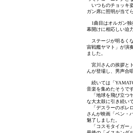
いつものチョッキ姿
ガン席に照明が当て
1曲目はオルガン独
幕開けに相応しい迫
ステージが明るくな
宙戦艦ヤマト」が演
ました。
宮川さんの挨拶とト
んが登場し、男声合
続いては「YAMATO 
音楽を集めたそうで
「地球を飛び立つヤ
な大太鼓に引き続い
「デスラーのボレロ
さんが映画「ベン・
魅了しました。
「コスモタイガー」
最後の「イスカンダ