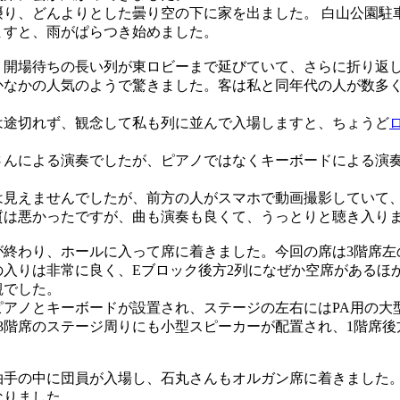
り、どんよりとした曇り空の下に家を出ました。 白山公園駐
ますと、雨がぱらつき始めました。
開場待ちの長い列が東ロビーまで延びていて、さらに折り返
かなかの人気のようで驚きました。客は私と同年代の人が数多
途切れず、観念して私も列に並んで入場しますと、ちょうど
んによる演奏でしたが、ピアノではなくキーボードによる演
見えませんでしたが、前方の人がスマホで動画撮影していて
質は悪かったですが、曲も演奏も良くて、うっとりと聴き入り
終わり、ホールに入って席に着きました。今回の席は3階席左
入りは非常に良く、Eブロック後方2列になぜか空席があるほか
観でした。
アノとキーボードが設置され、ステージの左右にはPA用の大
3階席のステージ周りにも小型スピーカーが配置され、1階席後
。
手の中に団員が入場し、石丸さんもオルガン席に着きました
なりました。