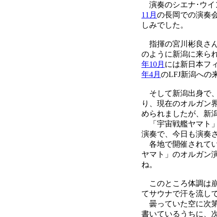
演奏のシエナ･ウイ
11月
の長岡での演奏
しみでした。
指揮の宮川彬良さん
のように新潟に来ら
年10月
には新日本フ
年4月
のLFJ新潟へ
そして新潟出身で、
り、現在のオルガン
められましたが、新
「宇宙戦艦ヤマト」
演奏で、今日も演奏
各地で開催されてい
ヤマト」のオルガン
ね。
このところ体調は崩
てサウナで汗を流し
曇っていた空に次第
書いているうちに、