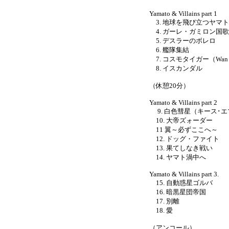
Yamato & Villains part 1
3. 地球を飛び立つヤマト
4. ガーレ・ガミロン国
5. デスラーのボレロ
6. 艦隊集結
7. コスモタイガー（Wan・
8. イスカンダル
（休憩20分）
Yamato & Villains part 2
9. 白色彗星（キース･
10. 大帝ズォーダー
11 翼～必ずここへ～
12. ドッグ・ファイト
13. 果てしなき戦い
14. ヤマト渦中へ
Yamato & Villains part 3.
15. 自動惑星ゴルバ
16. 暗黒星団帝国
17. 別離
18. 愛
（アンコール）