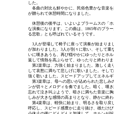
した。
各曲の対比も鮮やかに、民俗色豊かな音楽を
が贈られて休憩時間になりました。
休憩後の後半は、いよいよブラームスの「ホ
な演奏になります。この曲は、1865年のブラ
る悲歌」とも呼ばれているそうです。
3人が登場して椅子に座って演奏が始まりまし
が加わりました。3人が別々に歌い、そして重
いに嘆きあうも、再び穏やかにゆったりとホル
返して情熱を高ぶらせて、ゆったりと終わりま
第2楽章は、力強く始まりました。激しく走
して哀愁に満ちて悲しげに歌いました。そして
強く歌いました。スピードアップしてエネルギ
第3楽章は、母への思いが込められた悲しみ
ンが切々とメロディを奏でました。暗く、嘆き
忘れて泣き叫ぶようで、暗さに満ちた音楽に胸
しみが大きな感情の高まりとなり、静かに終わ
第4楽章は、軽快に始まり、明るさを取り戻し
呼応し、スピード感豊かに走り抜け、雄たけび
小休止の後にどんどんと加速して、ホルンが叫