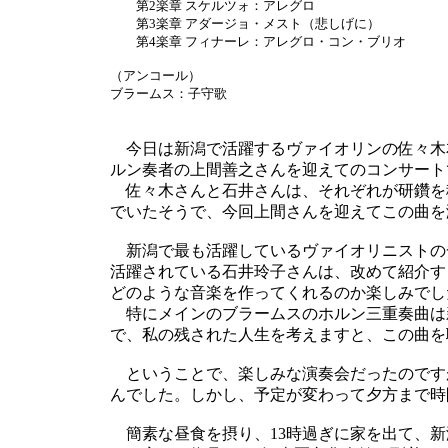
第2楽章 スケルツォ：アレグロ
第3楽章 アダージョ・メスト（悲しげに）
第4楽章 フィナーレ：アレグロ・コン・ブリオ
（アンコール）
ブラームス：子守歌
今日は新潟で活躍するヴァイオリンの佐々木
ルン奏者の上間善之さんを迎えてのコンサート
佐々木さんと石井さんは、それぞれが研鑽を
でいたそうで、今回上間さんを迎えてこの曲を
新潟で最も活躍しているヴァイオリニストの
活躍されている石井玲子さんは、改めて紹介す
どのような音楽を作ってくれるのか楽しみでし
特にメインのブラームスのホルン三重奏曲は
で、私の残された人生を考えますと、この曲を
ということで、楽しみな演奏会だったのです
んでした。しかし、予定が変わって夕方まで時
簡素な昼食を摂り、13時過ぎに家を出て、新