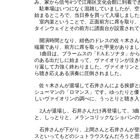
み、家から信号4つで江南区文化会館に到着で
駐車場はいつになく混雑していましたが、空
始まるところで、当日券を買って入場しました
室内楽ということで、正面前方に席を取り、
タインウェイとその前方に譜面台が設置されて
開演時間となり、紺色のドレスの佐々木さん
端麗であり、前方に席を取った甲斐がありまし
1曲目は、ブラームスの「F.A.E.ソナタ」
のある出だしに始まって、ヴァイオリンが泣き
り返して力強く終わりました。ヴァイオリンと
ら聴き応えある演奏に圧倒されました。
佐々木さんが退場して石井さんによる挨拶と
シューマンの「ロマンス」です。ゆったりと優
しいヴァイオリンの調べに、うっとりと聴き入
2人が退場し、石井さんだけ再登場して、3曲
と、しっとりと、メランコリックなショパンの
石井さんが下がり、上間さんと石井さんが登
スといってもどのシュトラウスなんだろうと思