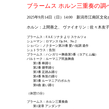
ブラームス ホルン三重奏の調
2025年9月14日（日）14:00 新潟市江南区文
ホルン：上間善之、 ヴァイオリン：佐々木友子
ブラームス：F.A.E.ソナタ より スケルツォ
シューマン：ロマンス Op.94、No.2
ショパン：ノクターン第20番 嬰ハ短調 遺作
シュトラウス：告別
ブラームス：ハンガリー舞曲第5番（ヨアヒム編）
バルトーク：ルーマニア民族舞曲
第1番 棒踊り
第2番 腰帯踊り
第3番 足踏み踊り
第4番 角笛の踊り
第5番 ルーマニアのポルカ
第6曲 速い踊り
（休憩15分）
ブラームス：ホルン三重奏曲
第1楽章 アンダンテ