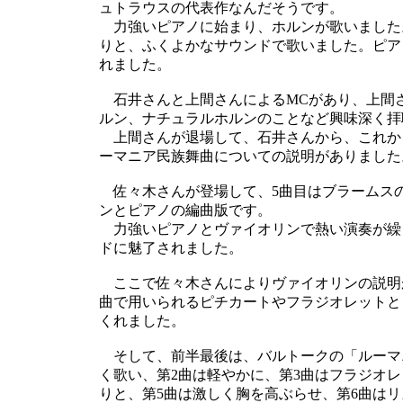
ュトラウスの代表作なんだそうです。
力強いピアノに始まり、ホルンが歌いました
りと、ふくよかなサウンドで歌いました。ピア
れました。
石井さんと上間さんによるMCがあり、上間
ルン、ナチュラルホルンのことなど興味深く拝
上間さんが退場して、石井さんから、これか
ーマニア民族舞曲についての説明がありました
佐々木さんが登場して、5曲目はブラームスの
ンとピアノの編曲版です。
力強いピアノとヴァイオリンで熱い演奏が繰
ドに魅了されました。
ここで佐々木さんによりヴァイオリンの説明
曲で用いられるピチカートやフラジオレットと
くれました。
そして、前半最後は、バルトークの「ルーマ
く歌い、第2曲は軽やかに、第3曲はフラジオ
りと、第5曲は激しく胸を高ぶらせ、第6曲は