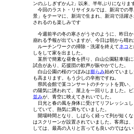
ンのふしぎずかん2」以来、半年ぶりになりま
今回のラスト・リサイタルでは、新潟での専
景」をテーマに、新潟で生まれ、新潟で活躍さ
されるのも楽しみです
今週前半の冬の寒さがうそのように、昨日か
崩れる予報が出ていますが、今日は朝から晴れ
ルーチンワークの掃除・洗濯を終えて
ネコ
と
しをして家を出ました。
某所で簡素な昼食を摂り、白山公園駐車場に
試合があり、応援団の歓声が賑やかでした。
白山公園の桜のつぼみは
膨らみ
始めていまし
も高まります。もう少しの辛抱ですね。
県民会館で某コンサートのチケットを買い、
の陽気に誘われて、屋上を一回りしました。ビ
並み
が、青空に映えてきれいでした。
日光と春の風を身体に受けてリフレッシュし
していて、熱気に満ちていました。
開場時間となり、しばらく経って列が短くな
はスクリーンが設置されていました。客席は、
しては、最高の入りと言っても良いのではない