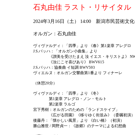
石丸由佳 ラスト・リサイタル
2024年3月16日（土） 14:00 新潟市民芸術
オルガン：石丸由佳
ヴィヴァルディ：「四季」より 《春》第1楽章 アレグロ
J.S.バッハ：「オルガン小曲集」より
《讃美を受けたまえ 汝 イエス・キリストよ》 NWV
《汝にこそ喜びあり》 BWV615
J.S.バッハ：協奏曲 イ短調 BWV593
ヴィエルヌ：オルガン交響曲第1番より フィナーレ
（休憩20分）
ヴィヴァルディ：「四季」より 《冬》
第1楽章 アレグロ・ノン・モルト
第2楽章 ラルゴ
宮下秀樹：オルガンのための「ランドスケイプ」
《広がる田園》《移りゆく街並み》（委嘱初演）
後藤丹：「懐かしい風景」より 《白い橋》（初演）
勝山雅世 / 岡野貞一：《故郷》のテーマによる幻想曲