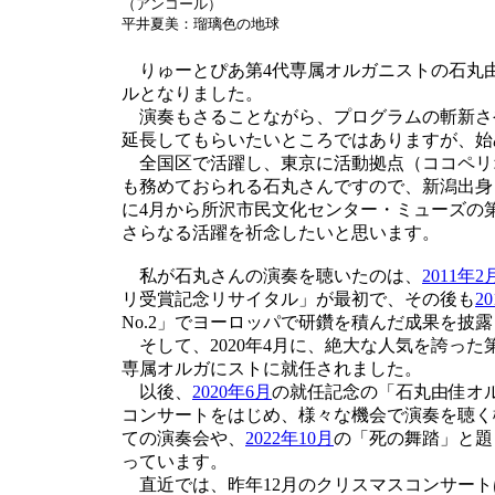
（アンコール）
平井夏美：瑠璃色の地球
りゅーとぴあ第4代専属オルガニストの石丸由
ルとなりました。
演奏もさることながら、プログラムの斬新さ
延長してもらいたいところではありますが、始
全国区で活躍し、東京に活動拠点（ココペリ
も務めておられる石丸さんですので、新潟出身
に4月から所沢市民文化センター・ミューズの
さらなる活躍を祈念したいと思います。
私が石丸さんの演奏を聴いたのは、
2011年2
リ受賞記念リサイタル」が最初で、その後も
2
No.2」でヨーロッパで研鑽を積んだ成果を披
そして、2020年4月に、絶大な人気を誇った
専属オルガにストに就任されました。
以後、
2020年6月
の就任記念の「石丸由佳オ
コンサートをはじめ、様々な機会で演奏を聴く
ての演奏会や、
2022年10月
の「死の舞踏」と題
っています。
直近では、昨年12月のクリスマスコンサート