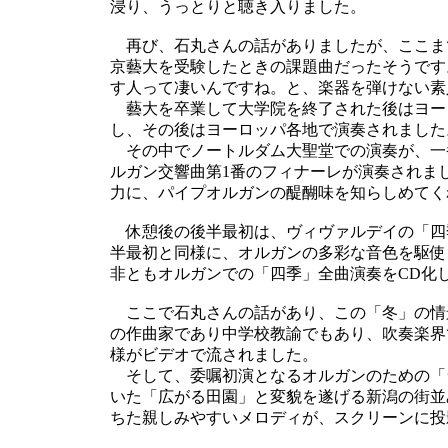
浸り、うっとりと聴き入りました。
再び、石丸さんの話がありましたが、ここま
京藝大を受験したときの課題曲だったそうです
す人って凄いんですね。と、楽器を弾けない素
藝大を卒業して大学院を終了された後はヨー
し、その後はヨーロッパ各地で演奏されました
その中でノートルダム大聖堂での演奏が、一
ルガン交響曲第1番のフィナーレが演奏されま
力に、パイプオルガンの醍醐味を知らしめてく
休憩後の後半最初は、ヴィヴァルデイの「四季
半最初と同様に、オルガンの多彩な音色を駆使
非ともオルガンでの「四季」全曲演奏をCD化
ここで石丸さんの話があり、この「冬」の情
の作曲家であり中学校教諭でもあり、吹奏楽界
様がビデオで流されました。
そして、委嘱初演となるオルガンのための「
いた「広がる田園」と変貌を遂げる新潟の街並
ちた親しみやすいメロディが、スクリーンに投