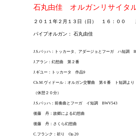
石丸由佳 オルガンリサイタ
２０１１年２月１３日（日） １６：００ 
パイプオルガン： 石丸由佳
J.S.バッハ：トッカータ、アダージョとフーガ ハ短調 BW
J.アラン：幻想曲 第２番
J.ギユー：トッカータ 作品9
Ch.M.ヴィドール：オルガン交響曲 第６番 ト短調よ
（休憩２０分）
J.S.バッハ：前奏曲とフーガ イ短調 BWV543
後藤 丹：故郷による幻想曲
後藤 丹：さくら幻想曲
C.フランク：祈り Op.20