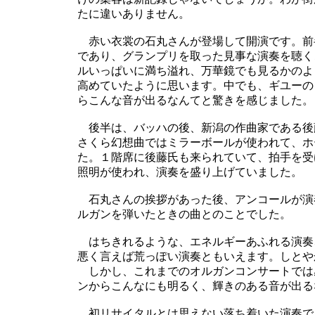
たに違いありません。
赤い衣裳の石丸さんが登場して開演です。前
であり、グランプリを取った見事な演奏を聴く
ルいっぱいに満ち溢れ、万華鏡でも見るかのよ
高めていたように思います。中でも、ギユーの
らこんな音が出るなんてと驚きを感じました。
後半は、バッハの後、新潟の作曲家である後
さくら幻想曲ではミラーボールが使われて、ホ
た。１階席に後藤氏も来られていて、拍手を受
照明が使われ、演奏を盛り上げていました。
石丸さんの挨拶があった後、アンコールが演
ルガンを弾いたときの曲とのことでした。
はちきれるような、エネルギーあふれる演奏
悪く言えば荒っぽい演奏ともいえます。しとや
しかし、これまでのオルガンコンサートでは
ンからこんなにも明るく、輝きのある音が出る
初リサイタルとは思えない落ち着いた演奏で