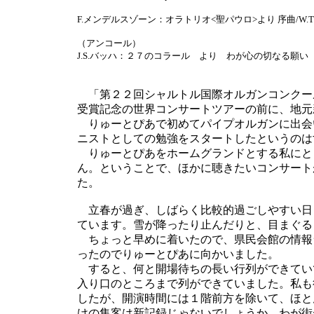
F.メンデルスゾーン：オラトリオ<聖パウロ>より 序曲/W.
（アンコール）
J.S.バッハ：２７のコラール より わが心の切なる願い B
「第２２回シャルトル国際オルガンコンクー
受賞記念の世界コンサートツアーの前に、地元
りゅーとぴあで初めてパイプオルガンに出会
ニストとしての勉強をスタートしたというのは
りゅーとぴあをホームグランドとする私にと
ん。ということで、ほかに聴きたいコンサート
た。
立春が過ぎ、しばらく比較的過ごしやすい日
ています。雪が降ったり止んだりと、目まぐる
ちょっと早めに着いたので、県民会館の情報
ったのでりゅーとぴあに向かいました。
すると、何と開場待ちの長い行列ができてい
入り口のところまで列ができていました。私も
したが、開演時間には１階前方を除いて、ほと
けの集客は新記録じゃないでしょうか。わが街