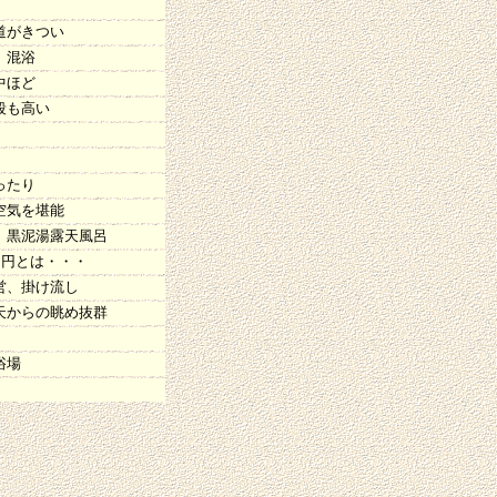
道がきつい
、混浴
中ほど
段も高い
ったり
空気を堪能
、黒泥湯露天風呂
0円とは・・・
営、掛け流し
天からの眺め抜群
浴場