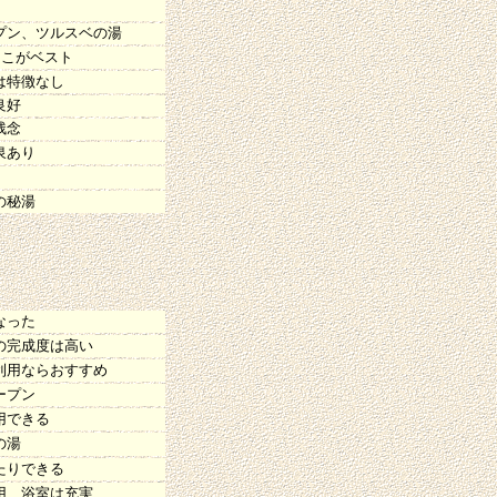
プン、ツルスベの湯
ここがベスト
は特徴なし
良好
残念
泉あり
の秘湯
なった
の完成度は高い
利用ならおすすめ
ープン
用できる
の湯
たりできる
用、浴室は充実