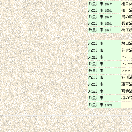
糸魚川市
柵口
（能生）
糸魚川市
柵口
（能生）
糸魚川市
湯の
（能生）
糸魚川市
長者
（能生）
糸魚川市
島道
（能生）
糸魚川市
焼山
糸魚川市
笹倉
糸魚川市
フォッ
糸魚川市
フォッ
糸魚川市
フォッ
糸魚川市
姫川
糸魚川市
蓮華
糸魚川市
雨飾
糸魚川市
塩の
糸魚川市
（青海）