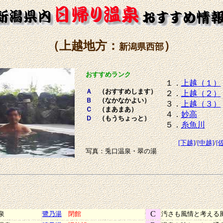
（上越地方：
）
新潟県西部
おすすめランク
１．
上越（１）
Ａ
（おすすめします）
２．
上越（２）
Ｂ
（なかなかよい）
３．
上越（３）
Ｃ
（まあまあ）
４．
妙高
Ｄ
（もうちょっと）
５．
糸魚川
[下越]
/
[中越]
/
[
写真：兎口温泉・翠の湯
C
泉
鷺乃湯
閉館
汚さも風情と考える