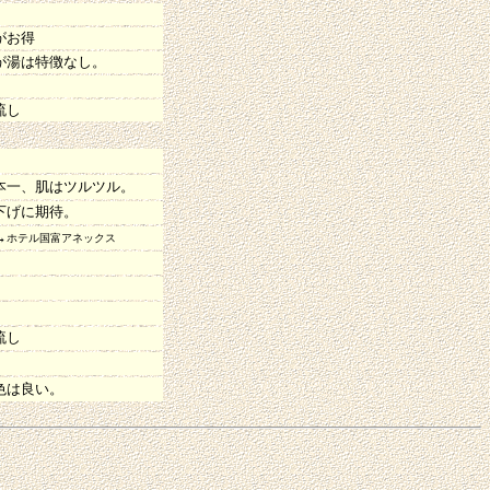
がお得
が湯は特徴なし。
。
流し
。
本一、肌はツルツル。
下げに期待。
→
ホテル国富アネックス
流し
色は良い。