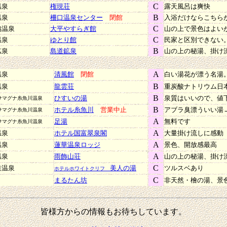
C
温泉
権現荘
露天風呂は爽快
B
温泉
柵口温泉センター
閉館
入浴だけならこちら
C
脇温泉
大平やすらぎ館
山の上で景色はよい
C
温泉
ゆとり館
民家と区別できない
B
鉱泉
島道鉱泉
山の上の秘湯、掛け
A
温泉
清風館
閉館
白い湯花が漂う名湯
B
温泉
龍雲荘
重炭酸ナトリウム日
B
ひすいの湯
泉質はいいので、値
サマグナ糸魚川温泉
B
ホテル糸魚川
営業中止
アブラ臭漂ういい湯
サマグナ糸魚川温泉
A
足湯
無料です
サマグナ糸魚川温泉
A
温泉
ホテル国富翠泉閣
大量掛け流しに感動
A
温泉
蓮華温泉ロッジ
景色、開放感最高
A
温泉
雨飾山荘
山の上の秘湯、掛け
C
道温泉
美人の湯
ツルスベあり
ホテルホワイトクリフ
C
まるたん坊
非天然・檜の湯、景
皆様方からの情報もお待ちしています。