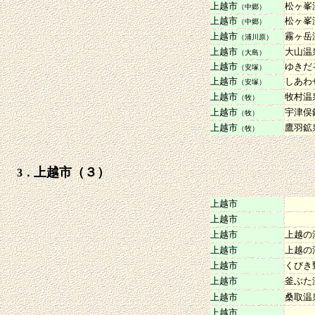
上越市
松ヶ峯
（中郷）
上越市
松ヶ峯
（中郷）
上越市
霧ヶ岳
（浦川原）
上越市
大山温
（大島）
上越市
ゆきだ
（安塚）
上越市
しあわ
（安塚）
上越市
牧村温
（牧）
上越市
宇津俣
（牧）
上越市
鷹羽鉱
（牧）
上越市（３）
3．
上越市
上越市
上越市
上越の
上越市
上越の
上越市
くびき
上越市
釜ぶた
上越市
桑取温
上越市