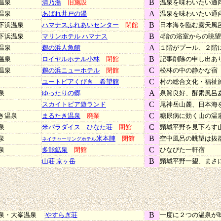
B
温泉
清乃湯
旧施設
温泉を味わいたい通
A
温泉
あばれ井戸の湯
温泉を味わいたい通
B
下浜温泉
ハマナスふれあいセンター
閉館
日本海を臨む露天風
B
下浜温泉
マリンホテル ハマナス
4階の浴室からの眺
A
温泉
鵜の浜人魚館
１階がプール、２階
B
温泉
ロイヤルホテル小林
閉館
記事削除の申し出あ
C
温泉
鵜の浜ニューホテル
閉館
松林の中の静かな宿
C
ユートピアくびき 希望館
村の総合文化・福祉
A
泉
ゆったりの郷
泉質良好、酵素風呂
C
スカイトピア遊ランド
尾神岳山麓、日本海
C
き温泉
まるたき温泉
廃業
糖尿病に効く山の温
C
泉
米パラダイス ひなた荘
閉館
頸城平野を見下ろす
B
泉
米本陣
閉館
空中風呂の眺望は抜
ネイチャーリングホテル
C
泉
多能鉱泉
閉館
ひなびた一軒宿
B
山荘 京ヶ岳
頸城平野一望、まさ
B
泉・大峯温泉
やすらぎ荘
一度に２つの温泉が