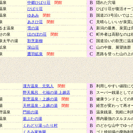
B
温泉
中郷ひばり荘
閉館
隠れた穴場
B
温泉
ひばり荘
ひばり荘が復活オー
B
温泉
ゆあみ
閉館
国道253号沿いでは
C
泉
あさひ荘
閉館
見晴らしいいが泉質
A
るま温泉
雪の湯
新潟の最奥、泉質は
C
せの泉
ほのぼの荘
閉館
町外者は高額なのは
C
泉太平の湯
割烹新柳
国道沿いの割烹に温
C
鉱泉
深山荘
山の中腹、展望抜群
C
泉
鷹羽鉱泉
閉館
悪路を登った山の上
B
漢方温泉 元気人
閉館
利用しやすい値段に
B
野天風呂 七福の湯 上越店
スーパー銭湯として
B
湯
割烹温泉・上越の湯
閉館
健康ランドとしての
B
湯
天然温泉・上越の湯
閉館
経営が変わって再オ
B
野温泉
門前の湯
温泉銭湯、気軽に利
Ａ
温泉
釜ぶたの湯
県内最強のヌルヌル
B
泉
くわどり湯ったり村
のどかな山中でゆっ
B
くるみ家族園
ゴミ焼却場の廃熱利