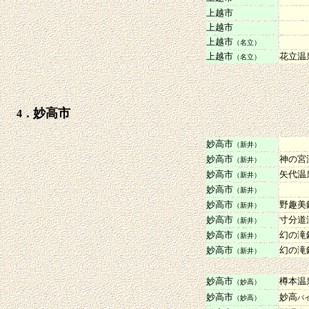
上越市
上越市
上越市
（名立）
上越市
花立温
（名立）
妙高市
4．
妙高市
（新井）
妙高市
神の宮
（新井）
妙高市
矢代温
（新井）
妙高市
（新井）
妙高市
野趣美
（新井）
妙高市
寸分道
（新井）
妙高市
幻の滝
（新井）
妙高市
幻の滝
（新井）
妙高市
樽本
（妙高）
妙高市
妙高
（妙高）
パ