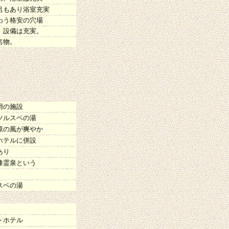
呂もあり浴室充実
わう格安の穴場
。設備は充実。
名物。
用の施設
ツルスベの湯
原の風が爽やか
ホテルに併設
あり
峰霊泉という
スベの湯
トホテル