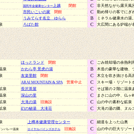
C
上越
閉館
非天然ながら露天風
国民年金健康センター
C
市民いこいの家
閉館
勤め帰りの客でにぎ
B
うみてらす名立 ゆらら
ミネラル健康水の湯
C
泉
ろばた館
大広間にある炉端が
C
ほっとランド
閉館
ごみ焼却場の余熱利
B
温泉
かわら亭 景虎の湯
木造の豪華な建物、
C
泉
友楽里館
閉館
木立を吹き抜ける高
C
ARAI MOUNTAIN & SPA
営業中止
スキー場・リゾート
C
鉱泉
長沢茶屋
そば屋の２階に温泉
C
温泉
深山の里
まさに山の中、仏ヶ
C
鉱泉
大滝の湯
旧施設
山の中の素朴な鉱泉
C
鉱泉
幻の秘湯 大滝荘
大滝の湯の隣、ヌル
C
温泉
上樽本健康管理センター
細道を上った山奥
C
旧施設
山の中の巨大リゾー
インバレー温泉
ロイヤルパインズホテル