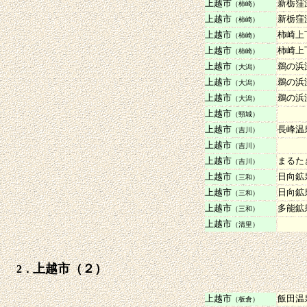
上越市
新栃窪
（柿崎）
上越市
新栃窪
（柿崎）
上越市
柿崎上
（柿崎）
上越市
柿崎上
（柿崎）
上越市
鵜の浜
（大潟）
上越市
鵜の浜
（大潟）
上越市
鵜の浜
（大潟）
上越市
（頸城）
上越市
長峰温
（吉川）
上越市
（吉川）
上越市
まるた
（吉川）
上越市
日向鉱
（三和）
上越市
日向鉱
（三和）
上越市
多能鉱
（三和）
上越市
（清里）
上越市（２）
2．
上越市
飯田温
（板倉）