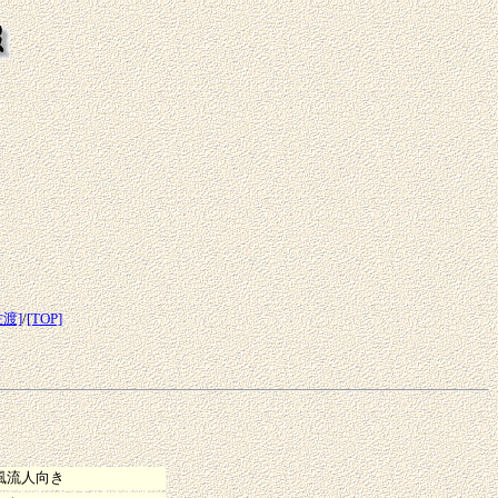
佐渡]
/
[TOP]
風流人向き