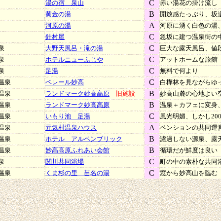
C
泉
湯の宿 泉山
赤い湯花の掛け流し
B
泉
黄金の湯
開放感たっぷり、坂
A
泉
河原の湯
河原に湧く白色の湯
C
泉
針村屋
急坂に建つ温泉街の
C
温泉
大野天風呂・滝の湯
巨大な露天風呂、値
C
温泉
ホテルニューふじや
アットホームな旅館
C
温泉
足湯
無料で何より
C
倉温泉
ベレール妙高
白樺林を見ながらゆ
B
平温泉
ランドマーク妙高高原
旧施設
妙高山麓の心地よい
B
平温泉
ランドマーク妙高高原
温泉＋カフェに変身
C
平温泉
いもり池 足湯
風光明媚、しかし20
A
平温泉
元気村温泉ハウス
ペンションの共同運
B
平温泉
ホテル アルペンブリック
濾過しない源泉、露
B
平温泉
妙高高原ふれあい会館
循環だが鮮度は良い
C
温泉
関川共同浴場
町の中の素朴な共同
C
沢温泉
くま杉の里 苗名の湯
窓から妙高山を臨む