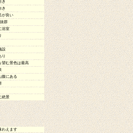
向き
向き
呂が良い
望抜群
に浴室
り
施設
あり
を望む景色は最高
泉
山腹にある
群
に絶景
味わえます