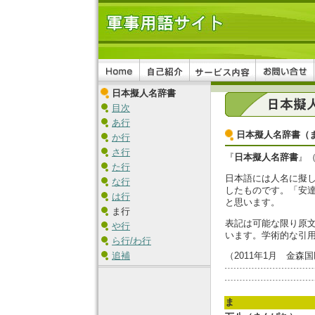
日本擬人名辞書
目次
あ行
日本擬人名辞書（
か行
さ行
『
日本擬人名辞書
』
た行
日本語には人名に擬
な行
したものです。「安
は行
と思います。
ま行
表記は可能な限り原
や行
います。学術的な引
ら行/わ行
追補
（2011年1月 金森
ま