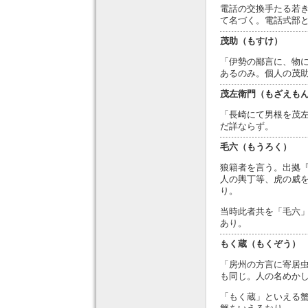
電話の交換手たる若
て名づく。電話式部
茂助（もすけ）
「伊勢の鄙言に、物
あるのみ。個人の茂
茂左衛門（もざえも
「長崎にて男根を茂
だ詳ならず。
毛六（もうろく）
狼籍者を言う。出拠
人の輿丁等、虎の威
り。
当時此者共を「毛六
あり。
もく蔵（もくぞう）
「房州の方言に寄居
も同じ。人の名めか
「もく蔵」といえる