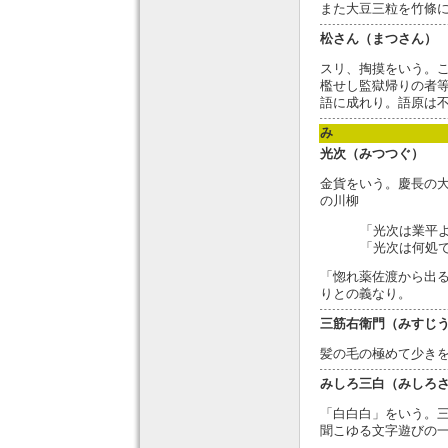
また大豆三粒を竹條
松さん（まつさん）
スリ、掏摸をいう。
檻せし監獄帰りの者
語に成れり。語原は
み
光次（みつつぐ）
金貨をいう。慶長の
の川柳
「光次は業平
「光次は何処
「惚れ薬佐渡から出
りとの義なり。
三筋右衛門（みすじ
髪の毛の極めて少き
みしろ三白（みしろ
「白白白」をいう。
聞こゆる文字遊びの