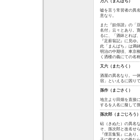
万八（まんぱち）
嘘を言う常習者の異
意なり。
また『奴俳諧』の「
名付」云々とあり。
るに、「酒鉢とれば
『足薪翁記』に見ゆ
此「まんぱち」は満
明治の中期頃、車京
く洒楼の義にての名
又六（またろく）
酒屋の異名なり。一
宿」といえるに因り
孫作（まごさく）
地主より田畑を直接
するを人名に擬して
孫次郎（まごじろう
砧（きぬた）の異名
そ、孫次郎と改名せ
『俚言集覧』にあり
子に復するとの義な