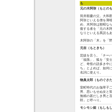
も
元の木阿弥（もとの
筒井順慶の父。大和
阿弥といえる僧を薄
め、木阿弥は順昭な
復する者を「元の木
なりといえる異説も
木阿弥の「木」を「
元吉（もときち）
芸妓を言う。「チー
「福孫」、狐を「安
ど、奇怪の語多き中
ち」とよめば、如何
名詞に使えり。
物臭太郎（ものぐさ
室町時代のお伽草子
男、思いもせぬ女と
無精の甚だしき男と
郎」と呼べり。
モシモシ姫（もしも