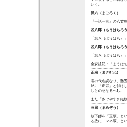
いう。
孫六（まごろく）
『一話一言』の八丈
孟八郎（もうはちろ
「忘八（ぼうはち）
孟八郎（もうはちろ
「忘八（ぼうはち）
金森註記：「まうは
正宗（まさむね）
洒の代名詞なり。灘
銘に「正宗」と付け
しとの意なるべし。
また「さけやすき織
豆蔵（まめぞう）
放下師を「豆蔵」と
る故に「マネ蔵」と