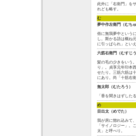
此外に「右衛門」を
れども略す。
む
夢中作左衛門（むち
俗に無我夢中という
し。斯かる語は概ね
に引ッぱられ」とい
六筋右衛門（むすじ
髪の毛の少きをいう
り」。貞享元年印本
せたり。三筋六筋は
にあり。尚「十筋右
無太郎（むたろう）
「香を聞きはずした
め
目出太（めでた）
我が房に惚れ込みて
「サイノロジー」。
太」と呼べり。