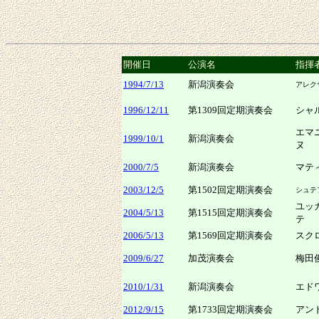
開催日
公演名
指揮
1994/7/13
新潟演奏会
アレク
1996/12/11
第1309回定期演奏会
シャ
エマ
1999/10/1
新潟演奏会
ヌ
2000/7/5
新潟演奏会
マテ
2003/12/5
第1502回定期演奏会
シュテ
ユッ
2004/5/13
第1515回定期演奏会
テ
2006/5/13
第1569回定期演奏会
スク
2009/6/27
加茂演奏会
梅田
2010/1/31
新潟演奏会
エド
2012/9/15
第1733回定期演奏会
アン