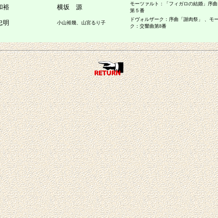
モーツァルト：「フィガロの結婚」序曲
和裕
横坂 源
第５番
ドヴォルザーク：序曲「謝肉祭」 、モ
忠明
小山裕幾、山宮るり子
ク：交響曲第8番