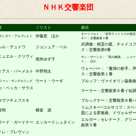
ＮＨＫ交響楽団
者
ソリスト
曲目
モーツァルト：「皇帝ティトゥスの慈悲
伊藤恵 ほか
サンダー・アルブレヒト
キー：交響曲第４番
武満徹：精霊の庭、チャイコ
ルル・デュトワ
ジョシュア・ベル
ク：交響曲第9番
ニュエル・クリヴィ
サン・サーンス：「死の舞踏」、ショー
堀米ゆず子
ド」 ほか
ウェーバー：「魔弾の射手」
ィアス・バーメルト
中野翔太
ス：交響曲第１番
ウート・ウーギ
ブルッフ：ヴァイオリン協奏
ファン・ザンデルリング
カ・ペッカ・サラス
マーラー：交響曲第６番イ短
ロヴァチェフスキ
ブルックナー：交響曲第８番
リムスキー=コルサコフ：スペ
俊明
横坂 源
題による変奏曲、ドヴォルザ
エルガー：セレナード、グリ
ワード・ガードナー
エッカードシュタイン
曲第５番
ドレ・プレヴィン