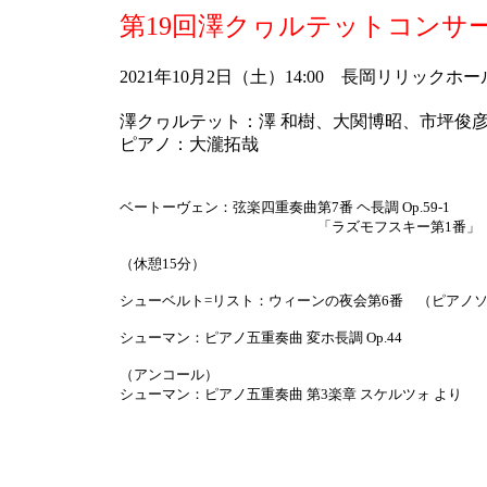
第19回澤クヮルテットコンサ
2021年10月2日（土）14:00 長岡リリックホ
澤クヮルテット：澤 和樹、大関博昭、市坪俊彦
ピアノ：大瀧拓哉
ベートーヴェン：弦楽四重奏曲第7番 ヘ長調 Op.59-1
「ラズモフスキー第1番」
（休憩15分）
シューベルト=リスト：ウィーンの夜会第6番 （ピアノ
シューマン：ピアノ五重奏曲 変ホ長調 Op.44
（アンコール）
シューマン：ピアノ五重奏曲 第3楽章 スケルツォ より