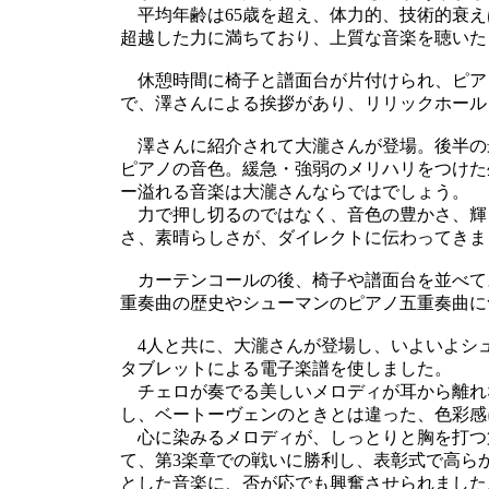
平均年齢は65歳を超え、体力的、技術的衰え
超越した力に満ちており、上質な音楽を聴いた
休憩時間に椅子と譜面台が片付けられ、ピアノ
で、澤さんによる挨拶があり、リリックホール
澤さんに紹介されて大瀧さんが登場。後半の
ピアノの音色。緩急・強弱のメリハリをつけた
ー溢れる音楽は大瀧さんならではでしょう。
力で押し切るのではなく、音色の豊かさ、輝
さ、素晴らしさが、ダイレクトに伝わってきま
カーテンコールの後、椅子や譜面台を並べて
重奏曲の歴史やシューマンのピアノ五重奏曲に
4人と共に、大瀧さんが登場し、いよいよシ
タブレットによる電子楽譜を使しました。
チェロが奏でる美しいメロディが耳から離れ
し、ベートーヴェンのときとは違った、色彩感
心に染みるメロディが、しっとりと胸を打つ第
て、第3楽章での戦いに勝利し、表彰式で高ら
とした音楽に、否が応でも興奮させられました