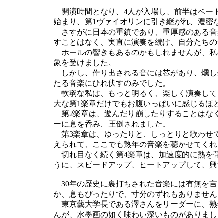
開演時間となり、4人が入場し、前半はベート
始まり、第1ヴァイオリンに引き継がれ、濃密
さすがに日本の重鎮であり、重厚感のある音
すことはなく、実直に演奏を続け、自分たちの
ホールの響きもあるのかもしれませんが、私
象を受けました。
しかし、作り出される音には芯があり、燻し
たる音楽にひれ伏すのみでした。
軟弱な私は、もっと明るく、楽しく演奏して
大な第1楽章だけでもお腹いっぱいに感じるほ
第2楽章は、遊んだり崩したりすることはな
ーに息を呑み、圧倒されました。
第3楽章は、ゆったりと、しっとりと歌わせ
えられて、ここでも熟年の音楽を聴かせてくれ
切れ目なく続く第4楽章は、加速度的に熱を
うに、スピードアップ、ヒートアップして、興
30年の歴史に裏打ちされた音楽には有無を言
か、息もぴったりで、寸分のずれもありません
東京藝大学長である澤さんをリーダーに、熟
んが、水墨画の如く味わい深いものがありまし