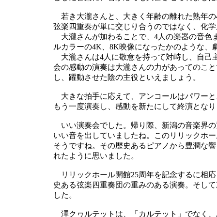
若き大瀧さんと、大きく年齢の離れた熟年の
弦楽四重奏が単に交じり合うのではなく、化学
大瀧さんが加わることで、4人の楽器の音色
ルカラーの4K、8K映像になったかのような、
大瀧さんは4人に敬意を持って対峙し、自己
会の感動の演奏は大瀧さんの力があってのこと
し、躍動させた陰の主役といえましょう。
大きな拍手に応えて、アンコールはパワーと
もう一度演奏し、感動を新たにして終演となり
いい演奏会でした。帰り際、新潟の音楽界の
いい音を出していましたね。このリリックホー
そうですね。その歴史あるピアノから豊潤な響
れたように思いました。
リリックホール開館25周年を記念するに相応
史ある弦楽四重奏団の重みのある演奏。そして
した。
澤クヮルテットは、「カルテット」でなく、