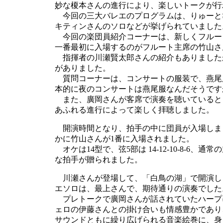
妙な榎本さんの進行により、楽しいトークが行
今回の三大バレエのプログラムは、りゅーと
キティンさんのソロなどが挙げられていました
今回の楽団員紹介コーナーは、新しくフルー
一番最初に入場するのがフルート主席の竹山さ
指揮者の川瀬賢太郎さんの紹介もありましたが
がありました。
質問コーナーは、コンサートの服装で、燕尾
本的に夜のコンサートは燕尾服なんだそうです
また、廣岡さんが客席で演奏を聴いていると
あふれる進行によって楽しく拝聴しました。
開演時間となり、拍手の中に団員が入場しま
かに竹山さんが1番に入場されました。
オケは14型で、弦5部は 14-12-10-8-
な拍手が贈られました。
川瀬さんが登場して、「白鳥の湖」で開演し
エソロは、最上さんで、期待通りの演奏でした
プレトークで廣岡さんが話されていたハープ
ェロの伊藤さんとの掛け合いも情感豊かであり
サウンドともに繰り広げられる音楽絵巻に、身