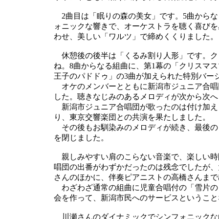
2曲目は「眠りの森の美女」です。5曲からな
ォニックな響きで、オーケストラを聴く喜びを
わせ、美しい「ワルツ」で締めくくりました。
休憩後の後半は「くるみ割り人形」です。ク
ね。8曲からなる組曲に、第1幕の「クリスマ
王子のパドドゥ」の3曲が加えられた特別バー
オケのメンバーとともに新潟市ジュニア合唱
した。聴きなじみのあるメロディが次から次へ
新潟市ジュニア合唱団が歌ったのは付け加え
り、東京交響楽団との共演を果たしました。
その後もお馴染みのメロディが続き、最後の
を閉じました。
親しみやすい肩のこらない音楽で、楽しい時
唱団の出番がわずかだったのは残念でしたが、
さんのほかに、伴奏ピアニストの高橋さんまで
わざわざ通常の組曲に児童合唱付の「雪片の
会を作って、新潟市民へのサービスということ
川瀬さんのダイナミックでシンフォニックな