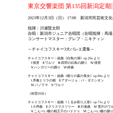
東京交響楽団 第135回新潟定
2023年12月3日（日） 17:00 新潟市民芸術
指揮：川瀬賢太郎
合唱：新潟市ジュニア合唱団（合唱指揮：馬場
コンサートマスター：グレブ・ニキティン
～チャイコフスキー3大バレエ選集～
チャイコフスキー：組曲《白鳥の湖》op.20a より
Ⅰ.情景 Ⅱ.ワルツ Ⅲ.四羽の白鳥の踊り Ⅳ.情景
Ⅴ.ハンガリーの踊り Ⅵ.終曲
チャイコフスキー：組曲《眠りの森の美女》op.66a より
Ⅰ.序奏とリラの精 Ⅱ.アダージョ：パ・ダクシオン
Ⅳ.パノラマ Ⅴ.ワルツ
（休憩20分）
チャイコフスキー：組曲《くるみ割り人形》op.71a より
Ⅰ.小序曲 Ⅱ.クリスマスツリー Ⅲ.行進曲 Ⅳ.雪片のワ
Ⅴ.こんぺい糖の精王子のパドドゥ Ⅵ.こんぺい糖の踊