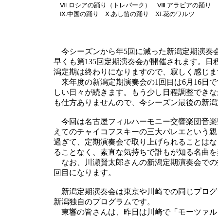
Ⅶ.ロシアの踊り（トレパーク） Ⅷ.アラビアの踊り
Ⅸ.中国の踊り Ⅹ.あし笛の踊り XI.花のワルツ
今シーズンから年5回に減った新潟定期演奏
早くも第135回定期演奏会が開催されます。
潟定期は終わりになりますので、寂しく感じま
来年度の新潟定期演奏会の1回目は6月16日
しい日々が続きます。もう少し日程調整できな
も仕方ありませんので、今シーズン最後の新潟
今回は名古屋フィルハーモニー交響楽団音楽
えてのチャイコフスキーの三大バレエという親
過ぎて、定期演奏会で取り上げられることはな
ることなく、素直な気持ちで誰もが知る名曲を
なお、川瀬賢太郎さんの新潟定期演奏会での指揮
回目になります。
新潟定期演奏会は東京や川崎での同じプログ
新潟独自のプログラムです。
東響の皆さんは、昨日は川崎で「モーツァルト