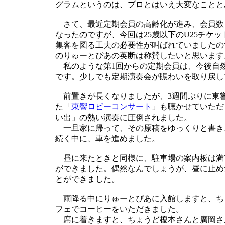
グラムというのは、プロとはいえ大変なことと
さて、最近定期会員の高齢化が進み、会員数
なったのですが、今回は25歳以下のU25チケッ
集客を図る工夫の必要性が叫ばれていましたの
のりゅーとぴあの英断は称賛したいと思います
私のような第1回からの定期会員は、今後自
です。少しでも定期演奏会が賑わいを取り戻し
前置きが長くなりましたが、3週間ぶりに東響
た「
東響ロビーコンサート
」も聴かせていただ
い出」の熱い演奏に圧倒されました。
一旦家に帰って、その原稿をゆっくりと書き
続く中に、車を進めました。
昼に来たときと同様に、駐車場の案内板は満
ができました。偶然なんでしょうが、昼に止め
とができました。
雨降る中にりゅーとぴあに入館しますと、ち
フェでコーヒーをいただきました。
席に着きますと、ちょうど榎本さんと廣岡さ