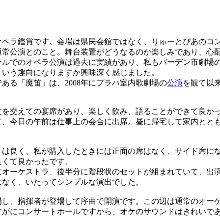
ペラ鑑賞です。会場は県民会館ではなく、りゅーとぴあのコ
通常公演とのこと。舞台装置がどうなるのか楽しみであり、心
ルでのオペラ公演は過去に実績があり、私もバーデン市劇場
ういう趣向になりますか興味深く感じました。
る「魔笛」は、2008年にプラハ室内歌劇場の
公演
を観て以
を交えての宴席があり、楽しく飲み、語ることができて良か
て、今日の午前は仕事上の会合に出席。昼に帰宅して家内とと
は良く、私が購入したときには正面の席はなく、サイド席に
良くて良かったです。
オーケストラ、後半分に階段状のセットが組まれていて、出
はなく、いたってシンプルな演出でした。
し、指揮者が登場して序曲で開演です。この辺は通常のオー
すがにコンサートホールですから、オケのサウンドはきれいで