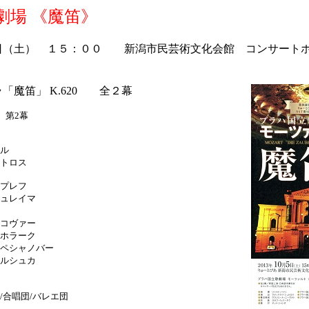
劇場 《魔笛》
日（土） １５：００ 新潟市民芸術文化会館 コンサート
「魔笛」 K.620 全２幕
 第2幕
ル
トロス
プレフ
ュレイマ
コヴァー
ホラーク
ペシャノバー
ルシュカ
/合唱団/バレエ団