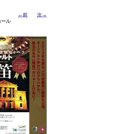
←前
次→
ホール