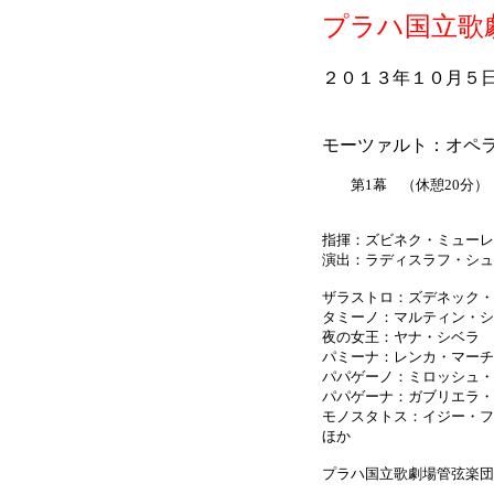
プラハ国立歌
２０１３年１０月５
モーツァルト：オペラ
第1幕 （休憩20分）
指揮：ズビネク・ミューレ
演出：ラディスラフ・シュ
ザラストロ：ズデネック・
タミーノ：マルティン・シ
夜の女王：ヤナ・シベラ
パミーナ：レンカ・マーチ
パパゲーノ：ミロッシュ・
パパゲーナ：ガブリエラ・
モノスタトス：イジー・フ
ほか
プラハ国立歌劇場管弦楽団