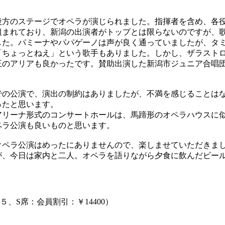
方のステージでオペラが演じられました。指揮者を含め、各
組まれており、新潟の出演者がトップとは限らないのですが、
した。パミーナやパパゲーノは声が良く通っていましたが、タ
「ちょっとねえ」という歌手もありました。しかし、ザラスト
王のアリアも良かったです。賛助出演した新潟市ジュニア合唱
の公演で、演出の制約はありましたが、不満を感じることは
ったと思います。
リーナ形式のコンサートホールは、馬蹄形のオペラハウスに
ペラ公演も良いものと思います。
ペラ公演はめったにありませんので、楽しませていただきま
が、今日は家内と二人。オペラを語りながら夕食に飲んだビー
、S席：会員割引：￥14400）