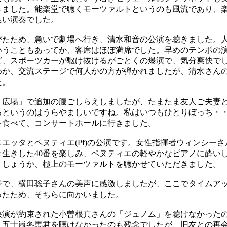
きました。能楽堂で聴くモーツァルトというのも風流であり、
良い演奏でした。
びたため、急いで劇場へ行き、清水和音の公演を聴きました。
いうこともあってか、客席はほぼ満席でした。早めのテンポの
ど、スポーツカーが駆け抜けるがごとくの爆演で、気分爽快でし
めか、交流ステージで何人かの方が弾かれましたが、清水さん
た。
広場」で追加の腹ごしらえしましたが、たまたま友人ご夫妻
るというのはうらやましいですね。私はいつもひとりぼっち・
を食べて、コンサートホールに行きました。
ッタとペヌティエ(Pf)の公演です。女性指揮者ウィンシー
き生きした40番を楽しみ、ペヌティエの軽やかなピアノに酔い
ましょうか、極上のモーツァルトを聴かせていただきました。
で、横田聡子さんの美声に感激しましたが、ここでタイムア
ったため、そちらに向かいました。
演が約束された小曽根真さんの「ジュノム」を聴けなかった
・五十嵐冬馬君を聴けなかったのも残念でしたが、旧友との再