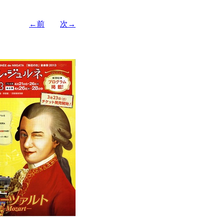
←前
次→