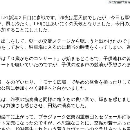
LFJ新潟２日目に参戦です。昨夜は悪天候でしたが、今日も厚
、風も冷たく、LFJにはあいにくの天候となりました。今日
参加することにしました。
出しをして、朝一の交流ステージから聴こうと出かけたので
進をしており、駐車場に入るのに相当の時間をくってしまい、
は「０歳からのコンサート」が始まるところで、子供連れの
サートを聴いていたのですが、子供の泣き声の競演が予想され
」をのぞいたり、「モナミ広場」で早めの昼食を摂ったりして
の公演に参加すべく劇場へと向かいました。
は、昨夜の協奏曲と同様に粒立ちの良い音で、輝きを感じま
では力強さも感じさせ、円熟の演奏でした。
堂に上がって、プラジャーク弦楽四重奏団とセヴェール(Cl
ット完売になったのですが、不思議なことに、空席が若干あっ
もの。1994年生まれという若きセヴェールのクラリネットも