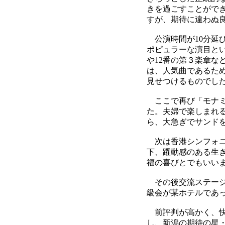
きを過ごすことがで
すが、期待に違わぬ
公演時間が10分延
ポピュラーな演目と
や12番の第３楽章な
は、人気曲であるた
見せつけるものでし
ここで再び「モナミ
た。夫婦で楽しまれ
ら、大急ぎでサンド
次は香港シンフォニエ
下、躍動感のある生
福の喜びとでもいい
その後交流ステージ
級会が某ホテルであ
前評判が高かく、快
し、新潟の期待の星