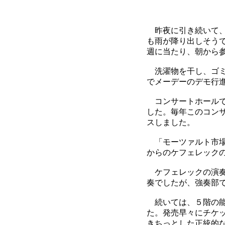
昨夜に引き続いて、
も雨が降り出しそうで
週に当たり、朝から
洗濯物を干し、ゴミ
でメーデーのデモ行
コンサートホールで
した。毎年このコン
スしました。
「モーツァルト市場
からのケフェレック
ケフェレックの演奏
奏でしたが、強奏部
続いては、５階の能楽
た。発売早々にチケ
きちっとした正統的な