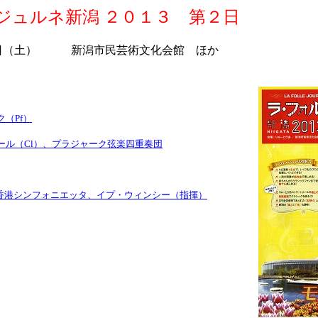
ジュルネ新潟 ２０１３ 第２日
日（土） 新潟市民芸術文化会館 ほか
ク（Pf）
ェール（Cl）、プラジャーク弦楽四重奏団
）、香港シンフォニエッタ、イプ・ウィンシー（指揮）