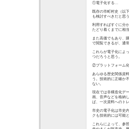
①電子化する…
既存の市町村史（以
も検討すべきだと思
利用すればすぐに分
たどり着くまでに相
また高価でもあり、
で閲覧できるが、通
これらが電子化によ
つだろうと思う。
②プラットフォーム
あらゆる歴史関係資
う。技術的に正確か
ない。
現在では非構造化デ
画、音声などを格納
ば、一次資料へのト
市史の電子化は市史
クも技術的には可能
これらによって、参
史やまんが版市史、