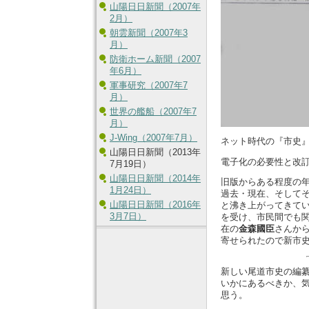
山陽日日新聞（2007年
2月）
朝雲新聞（2007年3
月）
防衛ホーム新聞（2007
年6月）
軍事研究（2007年7
月）
世界の艦船（2007年7
月）
J-Wing（2007年7月）
ネット時代の『市史
山陽日日新聞（2013年
電子化の必要性と改
7月19日）
山陽日日新聞（2014年
旧版からある程度の
1月24日）
過去・現在、そして
山陽日日新聞（2016年
と沸き上がってきて
3月7日）
を受け、市民間でも
在の
金森國臣
さんか
寄せられたので新市
新しい尾道市史の編
いかにあるべきか、
思う。