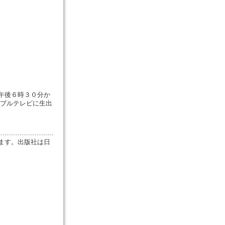
午後６時３０分か
ーブルテレビに生出
います。出版社は日