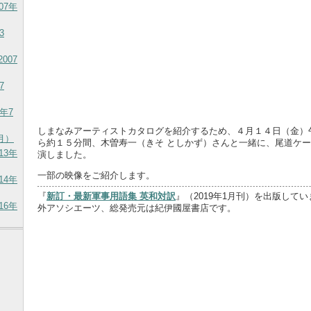
07年
3
007
7
年7
しまなみアーティストカタログを紹介するため、４月１４日（金）
7月）
ら約１５分間、木曽寿一（きそ としかず）さんと一緒に、尾道ケ
13年
演しました。
一部の映像をご紹介します。
14年
『
新訂・最新軍事用語集 英和対訳
』（2019年1月刊）を出版して
16年
外アソシエーツ、総発売元は紀伊國屋書店です。