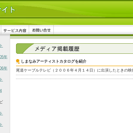
ト
05年
しまなみアーティストカタログを紹介
06年
尾道ケーブルテレビ（２００６年４月１４日）に出演したときの映
ト
4
ビ
ト
ト