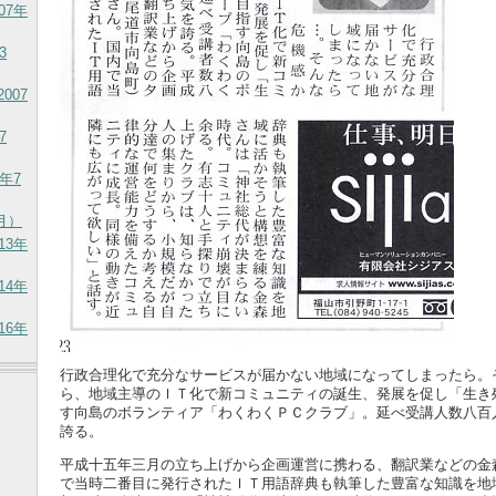
07年
3
007
7
年7
7月）
13年
14年
16年
行政合理化で充分なサービスが届かない地域になってしまったら。
ら、地域主導のＩＴ化で新コミュニティの誕生、発展を促し「生き
す向島のボランティア「わくわくＰＣクラブ」。延べ受講人数八百
誇る。
平成十五年三月の立ち上げから企画運営に携わる、翻訳業などの金
で当時二番目に発行されたＩＴ用語辞典も執筆した豊富な知識を地