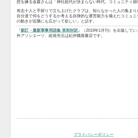
想を練る金森さんは「神社総代が決まらない時代。コミュニティ崩
有志十人と手探りで立ち上げたクラブは、知らなかった人の集まり
自分達で伺をどうするか考える自律的な運営能力を備えたコミュニ
の動きが近隣にも広がって欲しい」と話す。
『
新訂・最新軍事用語集 英和対訳
』（2019年1月刊）を出版して
外アソシエーツ、総発売元は紀伊國屋書店です。
プライバシーポリシー