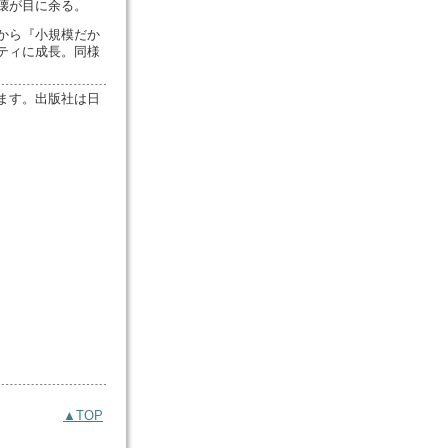
壊が目に余る。
から『小規模だか
ティに成長。同様
います。出版社は日
▲TOP