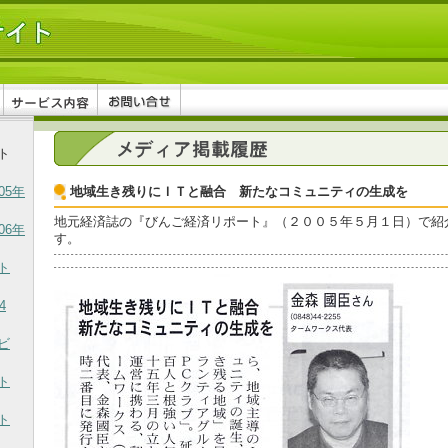
ト
05年
地域生き残りにＩＴと融合 新たなコミュニティの生成を
地元経済誌の『びんご経済リポート』（２００５年５月１日）で紹
06年
す。
ト
4
ビ
ト
ト