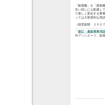
「駆逐艦」を「護衛
言い回しにも配慮し
で著しく変化する軍
っては大変便利な用
（朝雲新聞 ２００
『
新訂・最新軍事用語
外アソシエーツ、総