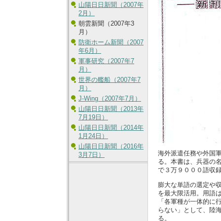
山陽日日新聞（2007年
2月）
朝雲新聞（2007年3
月）
防衛ホーム新聞（2007
年6月）
軍事研究（2007年7
月）
世界の艦船（2007年7
月）
J-Wing（2007年7月）
山陽日日新聞（2013年
7月19日）
山陽日日新聞（2014年
1月24日）
山陽日日新聞（2016年
海外派遣任務や外国
3月7日）
る。本書は、兵器の
で３万９０００語収
膨大な単語の選定や
を最大限活用。用語
「各軍種が一体的に
らない」として、陸海
る。