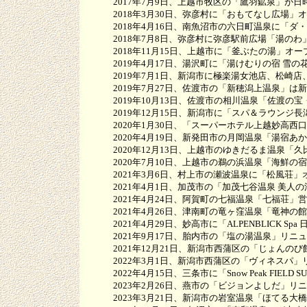
2017年7月9日、上越市牧区の「鷹羽鉱泉」が日
2018年3月30日、弥彦村に「おもてなし広場」
2018年4月16日、南魚沼市の六日町温泉に「ダ
2018年7月8日、弥彦村に弥彦駅前広場「湯のわ
2018年11月15日、上越市に「釜ぶたの湯」オー
2019年4月17日、湯沢町に「湯けむりの宿 雪の
2019年7月1日、新潟市に極楽湯女池店、松崎店
2019年7月27日、佐渡市の「新穂潟上温泉」は
2019年10月13日、佐渡市の相川温泉「佐渡の宝
2019年12月15日、新潟市に「スパ＆ラウンジ長
2020年1月30日、「スーパーホテル上越妙高西
2020年4月19日、新発田市の月岡温泉「湯宿あ
2020年12月13日、上越市のゆきだるま温泉「久
2020年7月10日、上越市の鵜の浜温泉「海鮮の
2021年3月6日、村上市の瀬波温泉に「松風荘」
2021年4月1日、加茂市の「加茂七谷温泉 美人の
2021年4月24日、阿賀町の七福温泉「七福荘」
2021年4月26日、津南町の竜ヶ窪温泉「竜神の
2021年4月29日、妙高市に「ALPENBLICK Sp
2021年9月17日、胎内市の「塩の湯温泉」リニ
2021年12月21日、新潟市西蒲区の「じょんのび
2022年3月1日、新潟市西蒲区の「ヴィネスパ」
2022年4月15日、三条市に「Snow Peak FIELD SUI
2023年2月26日、燕市の「ビジョンよしだ」リ
2023年3月21日、新潟市の岩室温泉「ほてる大橋