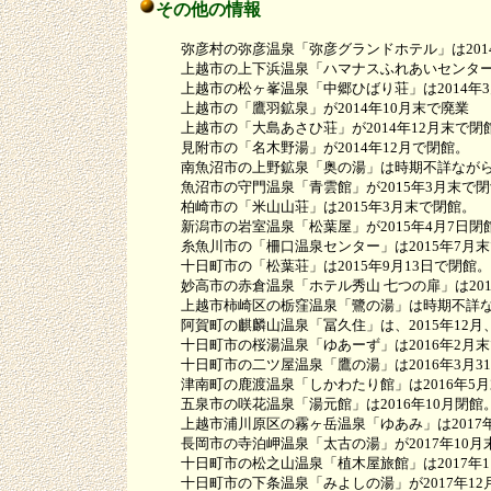
その他の情報
弥彦村の弥彦温泉「弥彦グランドホテル」は2014
上越市の上下浜温泉「ハマナスふれあいセンター」は
上越市の松ヶ峯温泉「中郷ひばり荘」は2014年3
上越市の「鷹羽鉱泉」が2014年10月末で廃業
上越市の「大島あさひ荘」が2014年12月末で閉
見附市の「名木野湯」が2014年12月で閉館。
南魚沼市の上野鉱泉「奥の湯」は時期不詳ながら2
魚沼市の守門温泉「青雲館」が2015年3月末で閉
柏崎市の「米山山荘」は2015年3月末で閉館。
新潟市の岩室温泉「松葉屋」が2015年4月7日閉
糸魚川市の「柵口温泉センター」は2015年7月末
十日町市の「松葉荘」は2015年9月13日で閉館。
妙高市の赤倉温泉「ホテル秀山 七つの扉」は2015
上越市柿崎区の栃窪温泉「鷺の湯」は時期不詳なが
阿賀町の麒麟山温泉「冨久住」は、2015年12月
十日町市の桜湯温泉「ゆあーず」は2016年2月末
十日町市の二ツ屋温泉「鷹の湯」は2016年3月3
津南町の鹿渡温泉「しかわたり館」は2016年5月
五泉市の咲花温泉「湯元館」は2016年10月閉館
上越市浦川原区の霧ヶ岳温泉「ゆあみ」は2017年
長岡市の寺泊岬温泉「太古の湯」が2017年10月
十日町市の松之山温泉「植木屋旅館」は2017年11
十日町市の下条温泉「みよしの湯」が2017年12月