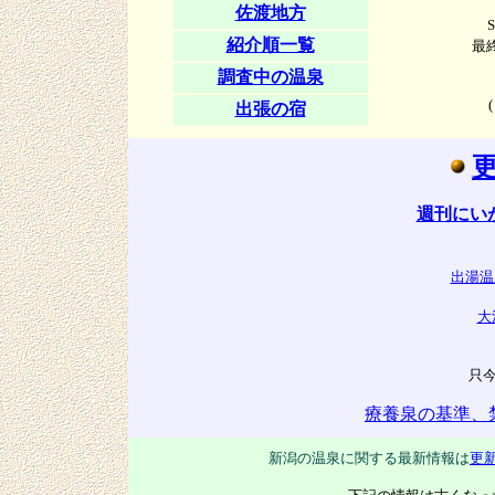
佐渡地方
S
紹介順一覧
最
調査中の温泉
出張の宿
週刊にい
出湯温
大
只
療養泉の基準、
新潟の温泉に関する最新情報は
更