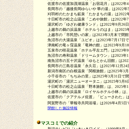
佐渡市の佐渡加茂湖温泉「お宿花月」は2022年4
長岡市の「越後長岡ゆらいや 華の湯」は2022年
刈羽村のたかまち鉱泉「たかまちの湯」は2022年
十日町市の松之山温泉「こめや旅館」は2022年7
湯沢町の「ゆざわ健康ランド」は2022年9月26
上越市の鵜の浜温泉「ホテルうのはま」は2023年
上越市の「市民憩いの家」は2023年3月末で閉館
魚沼市の大湯温泉「ユピオ」は2023年7月17日
津南町の竜ヶ窪温泉「竜神の館」は2023年9月1
五泉市の咲花温泉「ホテル平左エ門」は2023年9
魚沼市の寿和温泉「ドリームタウン」は2023年11
南魚沼市の五十沢温泉「ゆもとかん旧館」は2023年
長岡市の三島谷温泉「永久荘」は2023年12月24
新潟市南区の白根温泉「関根旅館」は2025年3月
小千谷市の「ちぢみの里」は2025年3月31日で
湯沢町の「湯沢ニューオータニ」は2025年5月6
十日町市の松之山温泉「野本旅館」は、2025年11
上越市の鵜の浜温泉「ロイヤルホテル小林」は、202
佐渡市の「クアテルメ佐渡」「ビューさわた」は20
阿賀野市の「華報寺共同浴場」は2026年4月5日
閉館した施設情報
マスコミでの紹介
新潟テレビ21「いきいきワイド」（1999年8