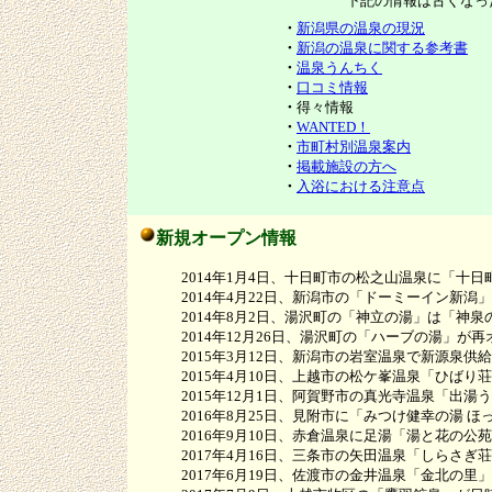
下記の情報は古くなっ
・
新潟県の温泉の現況
・
新潟の温泉に関する参考書
・
温泉うんちく
・
口コミ情報
・
得々情報
・
WANTED！
・
市町村別温泉案内
・
掲載施設の方へ
・
入浴における注意点
新規オープン情報
2014年1月4日、十日町市の松之山温泉に「十日
2014年4月22日、新潟市の「ドーミーイン新潟
2014年8月2日、湯沢町の「神立の湯」は「神泉
2014年12月26日、湯沢町の「ハーブの湯」が再
2015年3月12日、新潟市の岩室温泉で新源泉供
2015年4月10日、上越市の松ケ峯温泉「ひばり
2015年12月1日、阿賀野市の真光寺温泉「出湯
2016年8月25日、見附市に「みつけ健幸の湯 ほ
2016年9月10日、赤倉温泉に足湯「湯と花の公
2017年4月16日、三条市の矢田温泉「しらさぎ
2017年6月19日、佐渡市の金井温泉「金北の里