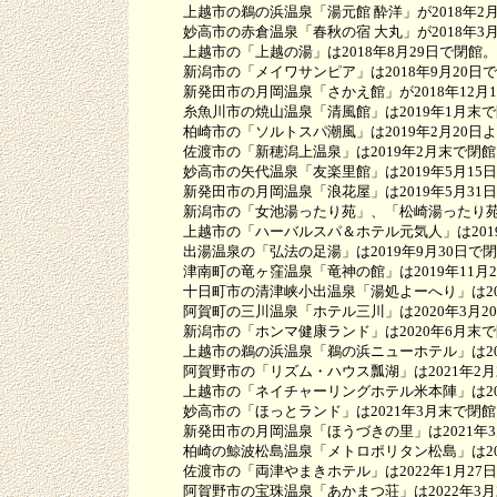
上越市の鵜の浜温泉「湯元館 酔洋」が2018年2月
妙高市の赤倉温泉「春秋の宿 大丸」が2018年3月
上越市の「上越の湯」は2018年8月29日で閉館。
新潟市の「メイワサンピア」は2018年9月20日
新発田市の月岡温泉「さかえ館」が2018年12月1
糸魚川市の焼山温泉「清風館」は2019年1月末で
柏崎市の「ソルトスパ潮風」は2019年2月20日
佐渡市の「新穂潟上温泉」は2019年2月末で閉館
妙高市の矢代温泉「友楽里館」は2019年5月15
新発田市の月岡温泉「浪花屋」は2019年5月31
新潟市の「女池湯ったり苑」、「松崎湯ったり苑」
上越市の「ハーバルスパ＆ホテル元気人」は2019
出湯温泉の「弘法の足湯」は2019年9月30日で
津南町の竜ヶ窪温泉「竜神の館」は2019年11月2
十日町市の清津峡小出温泉「湯処よーへり」は2019
阿賀町の三川温泉「ホテル三川」は2020年3月2
新潟市の「ホンマ健康ランド」は2020年6月末で
上越市の鵜の浜温泉「鵜の浜ニューホテル」は202
阿賀野市の「リズム・ハウス瓢湖」は2021年2月末で
上越市の「ネイチャーリングホテル米本陣」は202
妙高市の「ほっとランド」は2021年3月末で閉館
新発田市の月岡温泉「ほうづきの里」は2021年3
柏崎の鯨波松島温泉「メトロポリタン松島」は2021
佐渡市の「両津やまきホテル」は2022年1月27
阿賀野市の宝珠温泉「あかまつ荘」は2022年3月