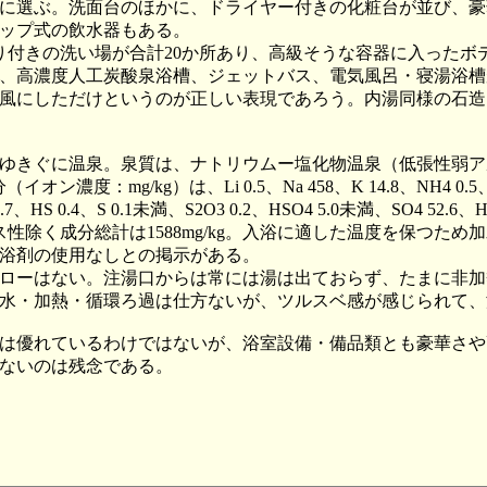
に選ぶ。洗面台のほかに、ドライヤー付きの化粧台が並び、豪
ップ式の飲水器もある。
り付きの洗い場が合計20か所あり、高級そうな容器に入ったボ
、高濃度人工炭酸泉浴槽、ジェットバス、電気風呂・寝湯浴槽
風にしただけというのが正しい表現であろう。内湯同様の石造
後ゆきぐに温泉。泉質は、ナトリウムー塩化物温泉（低張性弱アルカ
g/kg）は、Li 0.5、Na 458、K 14.8、NH4 0.5、Mg 0.8、C
.3、I 0.7、HS 0.4、S 0.1未満、S2O3 0.2、HSO4 5.0未満、SO4 
 など、ガス性除く成分総計は1588mg/kg。入浴に適した温度を
浴剤の使用なしとの掲示がある。
ローはない。注湯口からは常には湯は出ておらず、たまに非加
水・加熱・循環ろ過は仕方ないが、ツルスベ感が感じられて、
優れているわけではないが、浴室設備・備品類とも豪華さや高級
いないのは残念である。