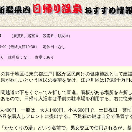
Ｂ
（泉質B、浴室Ａ、設備Ｂ、眺めA）
-20:00（最終入館19:30） 定休日：なし
あり 休憩所：なし 食堂：あり
の舞子地区に東京都江戸川区が区民向けの健康施設として建設し
が欲しいという区民の要望を受け、江戸川区は17億6千万円の巨費
、関越道の下をくぐって左折して直進。看板がある場所を左折
であるので、日帰り入浴客は手前の駐車場を利用する。右に従来
400円、一般は、大人1400円、小人600円で、土日祝日・繁
入浴券を購入しフロントに提出する。下足箱の鍵は自分で保管す
階が「かたくりの湯」という名前で、男女交互で使用されるが、