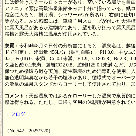
には鍵付きスチールロッカーがあり、空いている場所を自由
アメニティ類は高級温泉旅館並みに十分に揃っている。紙コ
浴室に入ると、掛け湯、シャワーが2か所あり、右側に仕切
等がある。左の窓際には、車椅子用スロープが付いた大浴槽
に露天風呂があるが建物内であり、壁を取り払って露天風呂
浴槽と露天大浴槽に温泉が使用されている。
泉質：
令和4年8月31日付の分析書によると、源泉名は、越
ドで測定）、湧出量 456L/分（掘削自噴）、PH 8.0。主な成分（イオン濃度：m
0.2、Fe(III) 0.1未満、Cu 0.1未満、F 1.9、Cl 805.8、Br 2
タ亜ヒ酸 0.1未満、遊離CO2 0.8、遊離H2S 0.1未満
保つため循環ろ過を実施、衛生環境のため消毒剤を使用、入
無色透明無臭ながら若干の塩味があり、循環式でオーバーフ
の源泉の温泉スタンドからローリーして使用されており、加
コメント：
天然温泉ではあるがローリーした温泉で泉質的には
感は得られる。ただし、日帰り客用の休憩所が用意されて
→
ブログ
（No.542 2025/7/20）