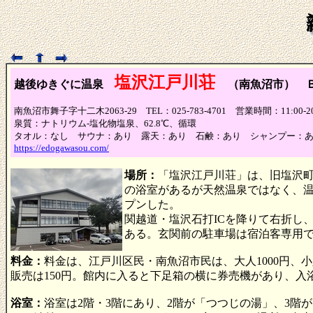
塩沢江戸川荘
越後ゆきぐに温泉
（南魚沼市） 
南魚沼市舞子字十二木2063-29 TEL：025-783-4701 営業時間：11:00
泉質：ナトリウム-塩化物塩泉、62.8℃、循環
タオル：なし サウナ：あり 露天：あり 石鹸：あり シャンプー：
https://edogawasou.com/
場所：
「塩沢江戸川荘」は、旧塩沢町
の浴室があるが天然温泉ではなく、温泉
プンした。
関越道・塩沢石打ICを降りて右折し
ある。玄関前の駐車場は宿泊客専用
料金：
料金は、江戸川区民・南魚沼市民は、大人1000円、小人
販売は150円。館内に入ると下足箱の横に券売機があり、
浴室：
浴室は2階・3階にあり、2階が「つつじの湯」、3