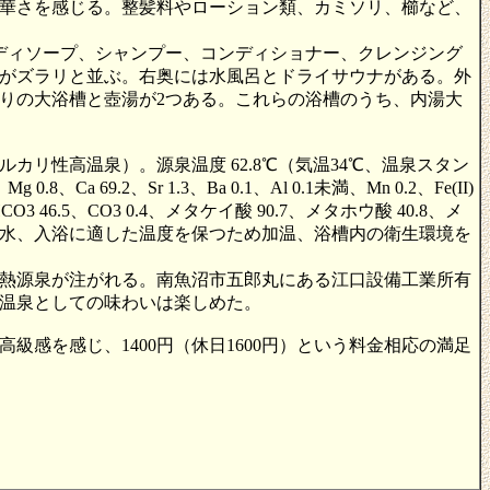
華さを感じる。整髪料やローション類、カミソリ、櫛など、
ディソープ、シャンプー、コンディショナー、クレンジング
がズラリと並ぶ。右奥には水風呂とドライサウナがある。外
りの大浴槽と壺湯が2つある。これらの浴槽のうち、内湯大
リ性高温泉）。源泉温度 62.8℃（気温34℃、温泉スタン
a 69.2、Sr 1.3、Ba 0.1、Al 0.1未満、Mn 0.2、Fe(II)
52.6、HCO3 46.5、CO3 0.4、メタケイ酸 90.7、メタホウ酸 40.8、メ
保つため加水、入浴に適した温度を保つため加温、浴槽内の衛生環境を
熱源泉が注がれる。南魚沼市五郎丸にある江口設備工業所有
温泉としての味わいは楽しめた。
感を感じ、1400円（休日1600円）という料金相応の満足