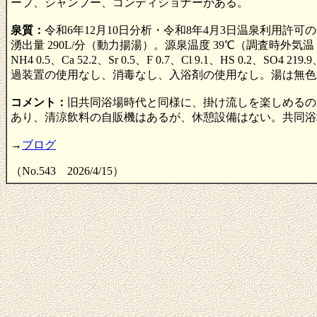
ープ、シャンプー、コンディショナーがある。
泉質：
令和6年12月10日分析・令和8年4月3日温泉利用
湧出量 290L/分（動力揚湯）。源泉温度 39℃（調査時外気温 13
NH4 0.5、Ca 52.2、Sr 0.5、F 0.7、Cl 9.1、HS 0
過装置の使用なし、消毒なし、入浴剤の使用なし。湯は無色
コメント：
旧共同浴場時代と同様に、掛け流しを楽しめるの
あり、清涼飲料の自販機はあるが、休憩設備はない。共同浴
→
ブログ
（No.543 2026/4/15）