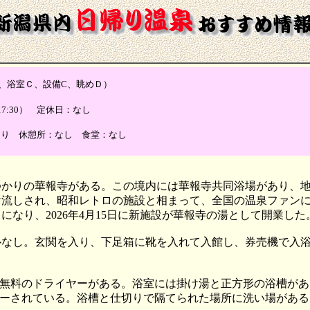
浴室Ｃ、設備C、眺めＤ）
付17:30） 定休日：なし
あり 休憩所：なし 食堂：なし
ゆかりの華報寺がある。この境内には華報寺共同浴場があり、
け流しされ、昭和レトロの施設と相まって、全国の温泉ファン
なり、2026年4月15日に新施設が華報寺の湯として開業した
タオルなし。玄関を入り、下足箱に靴を入れて入館し、券売機で
無料のドライヤーがある。浴室には掛け湯と正方形の浴槽があ
ーされている。浴槽と仕切りで隔てられた場所に洗い場がある