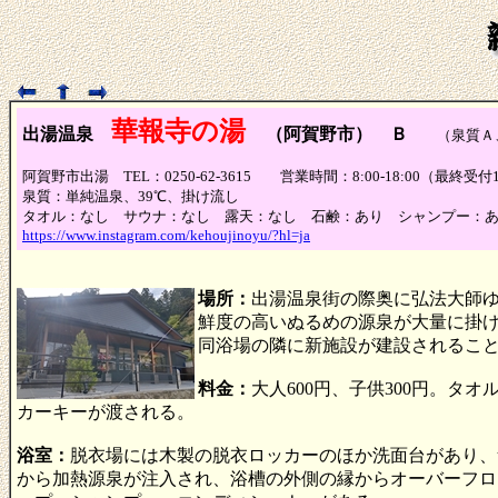
華報寺の湯
出湯温泉
（阿賀野市） Ｂ
（泉質Ａ、
阿賀野市出湯 TEL：0250-62-3615 営業時間：8:00-18:00（最終受
泉質：単純温泉、39℃、掛け流し
タオル：なし サウナ：なし 露天：なし 石鹸：あり シャンプー：
https://www.instagram.com/kehoujinoyu/?hl=ja
場所：
出湯温泉街の際奥に弘法大師
鮮度の高いぬるめの源泉が大量に掛
同浴場の隣に新施設が建設されることに
料金：
大人600円、子供300円。
カーキーが渡される。
浴室：
脱衣場には木製の脱衣ロッカーのほか洗面台があり、
から加熱源泉が注入され、浴槽の外側の縁からオーバーフロ