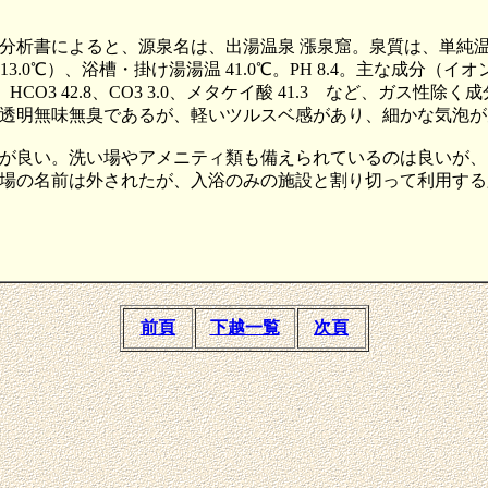
許可の分析書によると、源泉名は、出湯温泉 漲泉窟。泉質は、単
.0℃）、浴槽・掛け湯湯温 41.0℃。PH 8.4。主な成分（イオン濃度：
.2、SO4 219.9、HCO3 42.8、CO3 3.0、メタケイ酸 41.3 
透明無味無臭であるが、軽いツルスベ感があり、細かな気泡が
が良い。洗い場やアメニティ類も備えられているのは良いが、
場の名前は外されたが、入浴のみの施設と割り切って利用する
前頁
下越一覧
次頁