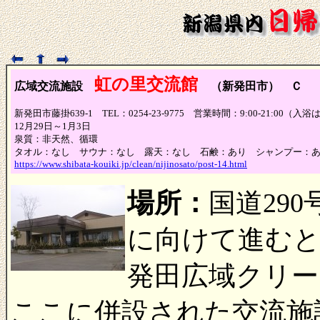
虹の里交流館
広域交流施設
（新発田市） Ｃ
（
新発田市藤掛639-1 TEL：0254-23-9775 営業時間：9:00-21:00
12月29日～1月3日
泉質：非天然、循環
タオル：なし サウナ：なし 露天：なし 石鹸：あり シャンプー：
https://www.shibata-kouiki.jp/clean/nijinosato/post-14.html
場所：
国道29
に向けて進むと
発田広域クリー
ここに併設された交流施