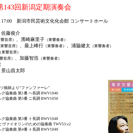
143回新潟定期演奏会
日）17:00 新潟市民芸術文化化会館 コンサートホール
：佐藤俊介
、濱崎麻里子
東響首席）
（東響奏者）
、最上峰行
、浦脇健太
（東響首席）
（東響奏者）
（東響奏者）
（東響首席）
、加藤智浩
響首席）
（東響奏者）
衣
：景山昌太郎
ツ猟師より“ファンファーレ”
ク協奏曲 第1番 ヘ長調 BWV1046
ク協奏曲 第5番 ニ長調 BWV1050
ク協奏曲 第3番 ト長調 BWV1048
ヴァイオリンのための協奏曲 TWV53:e2
ク協奏曲 第4番 ト長調 BWV1049