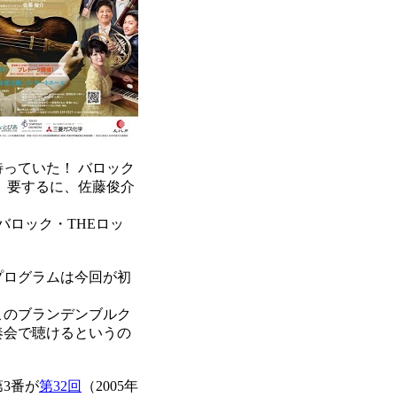
っていた！ バロック
。要するに、佐藤俊介
バロック・THEロッ
プログラムは今回が初
このブランデンブルク
奏会で聴けるというの
3番が
第32回
（2005年