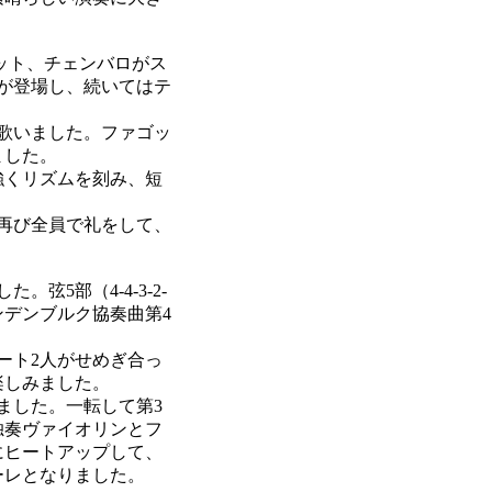
ゴット、チェンバロがス
が登場し、続いてはテ
歌いました。ファゴッ
ました。
強くリズムを刻み、短
再び全員で礼をして、
5部（4-4-3-2-
ンデンブルク協奏曲第4
ート2人がせめぎ合っ
楽しみました。
ました。一転して第3
独奏ヴァイオリンとフ
にヒートアップして、
ーレとなりました。