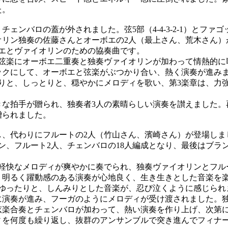
た。
ェンバロの蓋が外されました。弦5部（4-4-3-2-1）とファ
オリン独奏の佐藤さんとオーボエの2人（最上さん、荒木さん）
ボエとヴァイオリンのための協奏曲です。
弦楽にオーボエ二重奏と独奏ヴァイオリンが加わって情熱的に
ックにして、オーボエと弦楽がぶつかり合い、熱く演奏が進み
りと、しっとりと、穏やかにメロディを歌い、第3楽章は、力
な拍手が贈られ、独奏者3人の素晴らしい演奏を讃えました。
贈られました。
代わりにフルートの2人（竹山さん、濱崎さん）が登場しました。弦
ン、フルート2人、チェンバロの18人編成となり、最後はブラ
軽快なメロディが爽やかに奏でられ、独奏ヴァイオリンとフル
、明るく躍動感のある演奏が心地良く、生き生きとした音楽を
ゆったりと、しんみりとした音楽が、忍び泣くように感じられ
に演奏が進み、フーガのようにメロディが受け渡されました。
弦楽合奏とチェンバロが加わって、熱い演奏を作り上げ、次第
ィを何度も繰り返し、抜群のアンサンブルで突き進んでフィナ