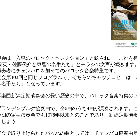
会は「入魂のバロック・セレクション」と題され、「これを待
 俊英・佐藤俊介と東響の名手たち」とチラシの文言が続きます
器奏者にチェンバロを加えてのバロック音楽特集です。
第103回と同じプログラムで、そちらのキャッチコピーは「
の名手たち」となっています。
楽団新潟定期演奏会の長い歴史の中で、バロック音楽特集の
ランデンブルク協奏曲で、全6曲のうち4曲が演奏されます。
団の定期演奏会でも1978年以来とのことであり、新潟定期演
ましょう。
会で取り上げられたバッハの曲としては、チェンバロ協奏曲第