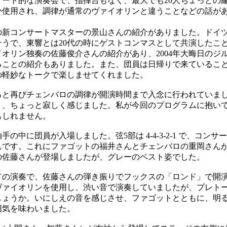
ート的な演奏会で、指揮台もなく、最大でも20人ちょっとの
か使用され、調律が通常のヴァイオリンと違うことなどの話が
新コンサートマスターの景山さんの紹介がありました。ドイ
そうで、東響とは20代の時にゲストコンマスとして共演したこ
オリン独奏の佐藤俊介さんの紹介があり、2004年大晦日のジ
ることの紹介もありました。また、団員は日帰りで来ているこ
の軽妙なトークで楽しませてくれました。
と再びチェンバロの調律が開演時間まで入念に行われていま
く、ちょっと寂しく感じました。私が今回のプログラムに抱い
もしれません。
中に団員が入場しました。弦5部は 4-4-3-2-1 で、コン
んです。これにファゴットの福井さんとチェンバロの重岡さん
の佐藤さんが登場しましたが、グレーのベスト姿でした。
の演奏で、佐藤さんの弾き振りでフックスの「ロンド」で開
ヴァイオリンを使用し、渋い音で演奏していましたが、プレト
しょうか。いにしえの音を感じさせ、ファゴットとともに、明
囲気を味わいました。