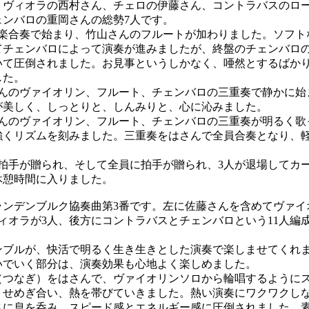
、ヴィオラの西村さん、チェロの伊藤さん、コントラバスのロ
ェンバロの重岡さんの総勢7人です。
楽合奏で始まり、竹山さんのフルートが加わりました。ソフト
てチェンバロによって演奏が進みましたが、終盤のチェンバロ
いて圧倒されました。お見事というしかなく、唖然とするばか
した。
んのヴァイオリン、フルート、チェンバロの三重奏で静かに始
が美しく、しっとりと、しんみりと、心に沁みました。
んのヴァイオリン、フルート、チェンバロの三重奏が明るく歌
強くリズムを刻みました。三重奏をはさんで全員合奏となり、
拍手が贈られ、そして全員に拍手が贈られ、3人が退場してカ
休憩時間に入りました。
ンデンブルク協奏曲第3番です。左に佐藤さんを含めてヴァイ
ィオラが3人、後方にコントラバスとチェンバロという11人編
。
ブルが、快活で明るく生き生きとした演奏で楽しませてくれ
いでいく部分は、演奏効果も心地よく楽しめました。
つなぎ）をはさんで、ヴァイオリンソロから輪唱するように
くせめぎ合い、熱を帯びていきました。熱い演奏にワクワクし
さに息を呑み、スピード感とエネルギー感に圧倒されました。