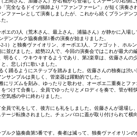
（上間さん、加藤さん）が右袖から登場してステージの右側に
「完全なるドイツ猟師より "ファンファーレ"」が短く演奏さ
ンファーレとして演奏しましたが、これから続くブランデン
した。
ボエの3人（荒木さん、最上さん、浦脇さん）が静かに入場し
ンデンブルク協奏曲第1番の演奏が始まりました。
-3-2-1）と独奏ヴァイオリン、オーボエ3人、ファゴット、ホル
側に並びました。総勢22人で、今回の演奏会ではこれが最大の
、明るく、ウキウキするようであり、第2楽章は、佐藤さんの
りと、悲しげに歌いました。
るく踊るようにステップを踏みました。佐藤さんの独奏は渋い
アンサンブルは美しく、管楽器は躍動的でした。
雅にリズムを刻み、ゆったりと歌わせ、オーボエ二重奏とファ
トをつけて合奏し、全員でゆったりとメロディを奏で、管が軽
な空気感の中に終わりました。
全員で礼をして、後方にも礼をしました。佐藤さんが退場し
ステージ転換されました。チェンバロに蓋が取り付けられて横
ブルク協奏曲第5番です。奏者は減って、独奏ヴァイオリンの