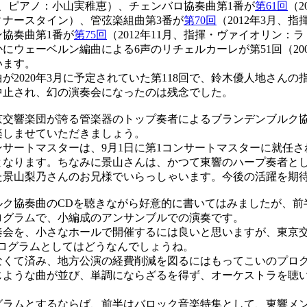
、ピアノ：小山実稚恵）、チェンバロ協奏曲第1番が
第61回
（2
ィナースタイン）、管弦楽組曲第3番が
第70回
（2012年3月、
協奏曲第1番が
第75回
（2012年11月、指揮・ヴァイオリン：
にウェーベルン編曲による6声のリチェルカーレが第51回（200
います。
2020年3月に予定されていた第118回で、鈴木優人地さんの
中止され、幻の演奏会になったのは残念でした。
交響楽団が誇る管楽器のトップ奏者によるブランデンブルク
楽しませていただきましょう。
サートマスターは、9月1日に第1コンサートマスターに就任さ
となります。ちなみに景山さんは、かつて東響のハープ奏者と
た景山梨乃さんのお兄様でいらっしゃいます。今後の活躍を期
ク協奏曲のCDを聴きながら好意的に書いてはみましたが、前
ログラムで、小編成のアンサンブルでの演奏です。
会を、小さなホールで開催するには良いと思いますが、東京交
プログラムとしてはどうなんでしょうね。
くて済み、地方公演の経費削減を図るにはもってこいのプロ
じような曲が並び、単調にならざるを得ず、オーケストラを聴
ラムとするならば、前半はバロック音楽特集として、東響メ