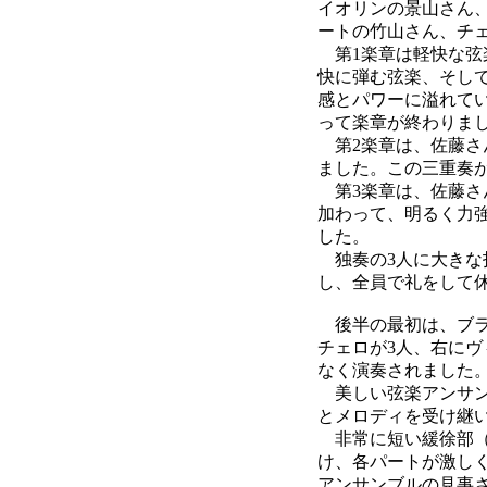
イオリンの景山さん
ートの竹山さん、チ
第1楽章は軽快な弦
快に弾む弦楽、そし
感とパワーに溢れて
って楽章が終わりま
第2楽章は、佐藤さ
ました。この三重奏
第3楽章は、佐藤さ
加わって、明るく力
した。
独奏の3人に大きな
し、全員で礼をして
後半の最初は、ブラ
チェロが3人、右にヴ
なく演奏されました
美しい弦楽アンサン
とメロディを受け継
非常に短い緩徐部（
け、各パートが激し
アンサンブルの見事