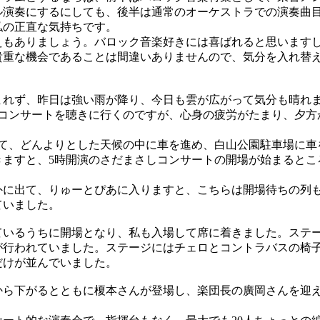
ル演奏にするにしても、後半は通常のオーケストラでの演奏曲
私の正直な気持ちです。
もありましょう。バロック音楽好きには喜ばれると思います
貴重な機会であることは間違いありませんので、気分を入れ替
れず、昨日は強い雨が降り、今日も雲が広がって気分も晴れ
ーコンサートを聴きに行くのですが、心身の疲労がたまり、夕方
て、どんよりとした天候の中に車を進め、白山公園駐車場に車
きますと、5時開演のさだまさしコンサートの開場が始まるとこ
に出て、りゅーとぴあに入りますと、こちらは開場待ちの列
ていました。
いるうちに開場となり、私も入場して席に着きました。ステ
が行われていました。ステージにはチェロとコントラバスの椅
だけが並んでいました。
ら下がるとともに榎本さんが登場し、楽団長の廣岡さんを迎
。