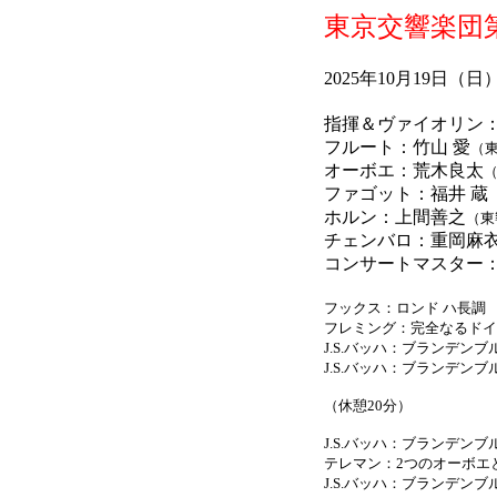
東京交響楽団第
2025年10月19日（
指揮＆ヴァイオリン
フルート：竹山 愛
（
オーボエ：荒木良太
ファゴット：福井 蔵
ホルン：上間善之
（東
チェンバロ：重岡麻
コンサートマスター
フックス：ロンド ハ長調
フレミング：完全なるドイ
J.S.バッハ：ブランデンブル
J.S.バッハ：ブランデンブル
（休憩20分）
J.S.バッハ：ブランデンブル
テレマン：2つのオーボエと
J.S.バッハ：ブランデンブル