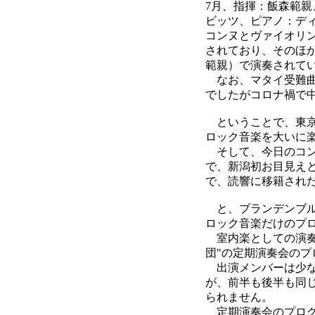
7月、指揮：飯森範親
ビッツ、ピアノ：デ
コンヌとヴァイオリン
されており、そのほか
範親）で演奏されて
なお、マタイ受難曲が
でしたがコロナ禍で
ということで、東京
ロック音楽を大いに
そして、今日のコン
で、新潟初お目見え
で、読響に移籍され
と、ブランデンブル
ロック音楽だけのプ
室内楽としての演奏
団"の定期演奏会の
出演メンバーは少な
が、前半も後半も同
られません。
定期演奏会のプログ