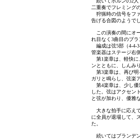
続いてホルンの2人
二重奏でフレミングの
狩猟時の信号をファ
告げる合図のようで
この演奏の間にオー
れ目なく3曲目のブラ
編成は弦5部（4-4
管楽器はステージ右
第1楽章は、軽快に
ンとともに、しんみ
第3楽章は、再び明
ガリと鳴らし、弦楽
第4楽章は、少し優
した。弦はアクセン
と弦が加わり、優雅
大きな拍手に応えて
に全員が退場して、
た。
続いてはブランデン