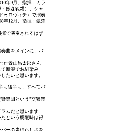
010年9月、指揮：カラ
指揮：飯森範親）、シャ
ラドゥロヴィチ）で演奏
8年12月、指揮：飯森
指揮で演奏されるはず
協奏曲をメインに、バ
れた景山昌太郎さん
して新潟でお馴染み
待したいと思います。
半も後半も、すべてバ
響楽団という"交響楽
グラムだと思います
いたという醍醐味は得
ンバーの素晴らしさを