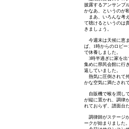
披露するアンサンブ
かなあ、というのが
まあ、いろんな考え
て聴けるというのは
きましょう。
今週末は天候に恵ま
ば、1時からのロビ
で休養しました。
3時半過ぎに家を出
集めに県民会館に行
返していました。
熱気に圧倒されて外
かな空気に満たされ
自販機で喉を潤して
が縦に置かれ、調律
れておらず、譜面台
調律師がステージか
ークが始まりました