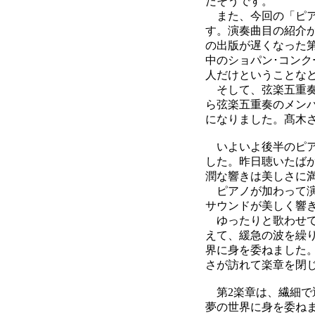
だそうです。
また、今回の「ピア
す。演奏曲目の紹介
の出版が遅くなった
中のショパン･コンク
人だけということな
そして、弦楽五重奏
ら弦楽五重奏のメン
になりました。髙木
いよいよ後半のピア
した。昨日聴いたば
潤な響きは美しさに
ピアノが加わって演
サウンドが美しく響
ゆったりと歌わせて
えて、緩急の波を繰
界に身を委ねました
さが訪れて楽章を閉
第2楽章は、繊細で
夢の世界に身を委ね