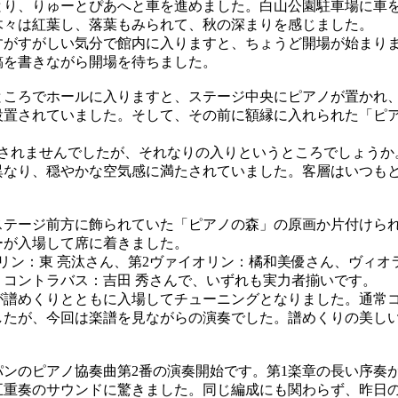
り、りゅーとぴあへと車を進めました。白山公園駐車場に車
木々は紅葉し、落葉もみられて、秋の深まりを感じました。
がすがしい気分で館内に入りますと、ちょうど開場が始まり
稿を書きながら開場を待ちました。
ころでホールに入りますと、ステージ中央にピアノが置かれ
設置されていました。そして、その前に額縁に入れられた「ピ
されませんでしたが、それなりの入りというところでしょうか
異なり、穏やかな空気感に満たされていました。客層はいつも
。
テージ前方に飾られていた「ピアノの森」の原画か片付けら
ーが入場して席に着きました。
リン：東 亮汰さん、第2ヴァイオリン：橘和美優さん、ヴィオ
、コントラバス：吉田 秀さんで、いずれも実力者揃いです。
譜めくりとともに入場してチューニングとなりました。通常
したが、今回は楽譜を見ながらの演奏でした。譜めくりの美し
ンのピアノ協奏曲第2番の演奏開始です。第1楽章の長い序奏
五重奏のサウンドに驚きました。同じ編成にも関わらず、昨日