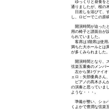
ゆっくりと昼食をと
通りましたが、桜の
日差しを浴びて、す
し、ロビーでこの原
開演時間が迫ったと
用の椅子と譜面台が
られていました。
客席は3階席は使用
満ちた大ホールとは
が多くみられました
開演時間となり、ス
弦楽五重奏のメンバ
左から第1ヴァイオ
ェロ：矢部優典さん
ピアノの髙木さんが
の演奏と思っていま
ような・・・。
準備が整い、ショパ
くよかで豊潤な弦楽