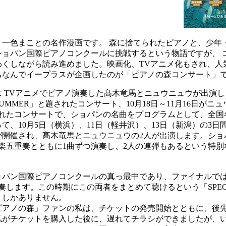
一色まことの名作漫画です。 森に捨てられたピアノと、少年
ョパン国際ピアノコンクールに挑戦するという物語ですが、 コ
わくしながら読み進めました。映画化、TVアニメ化もされ、人
ちなんでイープラスが企画したのが「ピアノの森コンサート」
TVアニメでピアノ演奏した髙木竜馬とニュウニュウが出演し、7
UMMER」と題されたコンサート、10月18日～11月16日がニ
されたコンサートで、ショパンの名曲をプログラムとして、全
、10月5日（横浜）、11日（軽井沢）、13日（新潟）の3日間に
が開催され、髙木竜馬とニュウニュウの2人が出演します。ショ
楽五重奏とともに1曲ずつ演奏し、2人の連弾もあるという特
ョパン国際ピアノコンクールの真っ最中であり、ファイナルでは
奏します。この時期にこの両者をまとめて聴けるという「SPEC
くしかありません。
アノの森」ファンの私は、チケットの発売開始とともに、後
私がチケットを購入した後に、遅れてチラシができましたが、