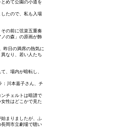
をとめて公園の小道を
ましたので、私も入場
、その前に弦楽五重奏
アノの森」の原画が飾
。昨日の満席の熱気に
と異なり、若い人たち
れて、場内が暗転し、
ラ：川本嘉子さん、チ
コンチェルトは暗譜で
い女性はどこかで見た
が始まりましたが、ふ
の長岡市立劇場で聴い