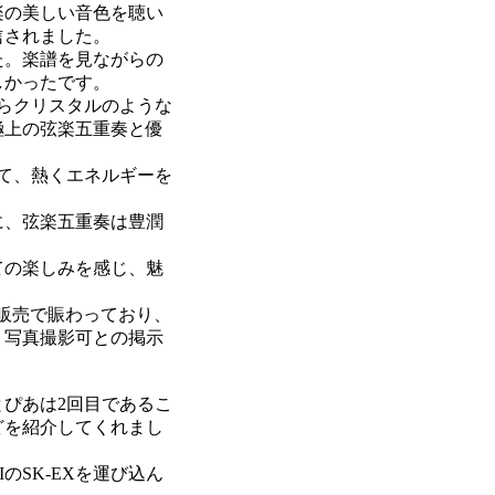
楽の美しい音色を聴い
信されました。
た。楽譜を見ながらの
しかったです。
らクリスタルのような
極上の弦楽五重奏と優
て、熱くエネルギーを
に、弦楽五重奏は豊潤
ての楽しみを感じ、魅
販売で賑わっており、
、写真撮影可との掲示
ぴあは2回目であるこ
どを紹介してくれまし
のSK-EXを運び込ん