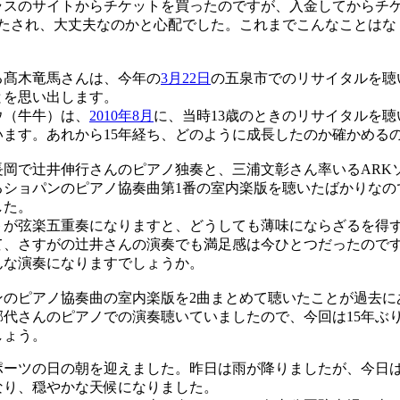
スのサイトからチケットを買ったのですが、入金してからチ
待たされ、大丈夫なのかと心配でした。これまでこんなことはな
髙木竜馬さんは、今年の
3月22日
の五泉市でのリサイタルを聴
とを思い出します。
（牛牛）は、
2010年8月
に、当時13歳のときのリサイタルを
います。あれから15年経ち、どのように成長したのか確かめる
岡で辻井伸行さんのピアノ独奏と、三浦文彰さん率いるARK
るショパンのピアノ協奏曲第1番の室内楽版を聴いたばかりなの
した。
が弦楽五重奏になりますと、どうしても薄味にならざるを得
て、さすがの辻井さんの演奏でも満足感は今ひとつだったので
んな演奏になりますでしょうか。
のピアノ協奏曲の室内楽版を2曲まとめて聴いたことが過去に
郁代さんのピアノでの演奏聴いていましたので、今回は15年ぶ
しょう。
ーツの日の朝を迎えました。昨日は雨が降りましたが、今日
なり、穏やかな天候になりました。