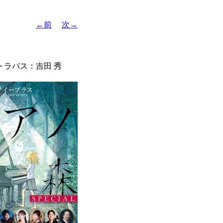
←前
次→
トラバス：吉田 秀