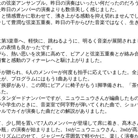
の弦楽アンサンブル。昨日の演奏はいったい何だったのだろ
た昨日のメンバーの演奏よりも数倍美しく感じました。
と情感豊かに歌わせて、沸き上がる感動を抑え切れませんで
そして豊潤な弦楽五重奏。昨日の干からびた音楽ではなく、生
第3楽章へ。軽快に、跳ねるように、明るく音楽が展開されま
んの表情も良かったです。
ら、熱い思いを次第に高めて、ピアノと弦楽五重奏とが絡み
興奮と感動のフィナーレへと駆け上がりました。
が贈られ、6人のメンバーが何度も拍手に応えていました。全
たが、プログラムにはもう1曲ありました。
挨拶があり、この間にピアノに椅子がもう1脚準備され、「茶
した。
タンダードナンバーですが、ニュウニュウさんが編曲したも
が小学生のときに、音楽室で阿字野が弾いてくれた曲で、ショ
ールでカイが演奏した曲だとの解説がありました。
、少し間を置いて7人のメンバーが登場して席に着き、髙木さ
瓶」の演奏が始まりました。1stがニュウニュウさん、2ndが
リズムにのせて、ジャジーな雰囲気で軽やかに、楽しく演奏