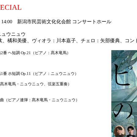
ECIAL
月）14:00 新潟市民芸術文化化会館 コンサートホール
ニュウニュウ
汰、橘和美優、ヴィオラ：川本嘉子、チェロ：矢部優典、コン
番 ヘ短調 Op.21（ピアノ：髙木竜馬）
1番 ホ短調 Op.11（ピアノ：ニュウニュウ）
髙木竜馬・ニュウニュウ、弦楽五重奏）
曲（ピアノ連弾：髙木竜馬・ニュウニュウ）