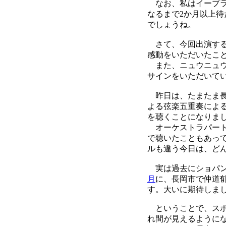
なお、私はイープラ
なるまで2か月以上
でしょうね。
さて、今回出演する
感動をいただいたこ
また、ニュウニュウ
サインをいただいて
昨日は、たまたま長
よる弦楽五重奏によ
を聴くことになりま
オーケストラパート
で聴いたこともあっ
ルも違う今日は、ど
実は過去にショパン
月
に、長岡市で仲道
す。大いに期待しま
ということで、スポ
れ間が見えるように