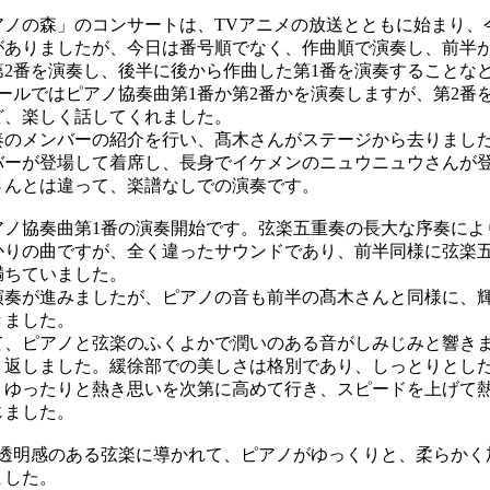
ノの森」のコンサートは、TVアニメの放送とともに始まり、
がありましたが、今日は番号順でなく、作曲順で演奏し、前半
第2番を演奏し、後半に後から作曲した第1番を演奏することな
ールではピアノ協奏曲第1番か第2番かを演奏しますが、第2番
ど、楽しく話してくれました。
のメンバーの紹介を行い、髙木さんがステージから去りまし
バーが登場して着席し、長身でイケメンのニュウニュウさんが
さんとは違って、楽譜なしでの演奏です。
ノ協奏曲第1番の演奏開始です。弦楽五重奏の長大な序奏によ
かりの曲ですが、全く違ったサウンドであり、前半同様に弦楽
満ちていました。
奏が進みましたが、ピアノの音も前半の髙木さんと同様に、
きました。
、ピアノと弦楽のふくよかで潤いのある音がしみじみと響き
り返しました。緩徐部での美しさは格別であり、しっとりとし
。ゆったりと熱き思いを次第に高めて行き、スピードを上げて
じました。
透明感のある弦楽に導かれて、ピアノがゆっくりと、柔らかく
ました。