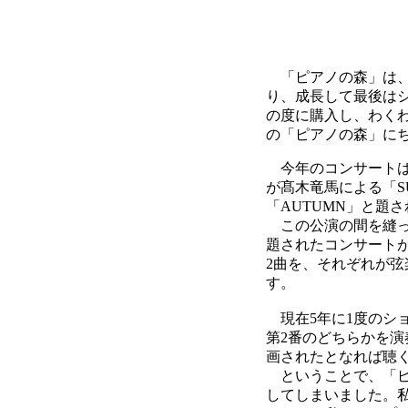
「ピアノの森」は、
り、成長して最後はシ
の度に購入し、わく
の「ピアノの森」に
今年のコンサートは 
が髙木竜馬による「S
「AUTUMN」と題
この公演の間を縫って
題されたコンサート
2曲を、それぞれが弦
す。
現在5年に1度のシ
第2番のどちらかを演
画されたとなれば聴
ということで、「ピ
してしまいました。