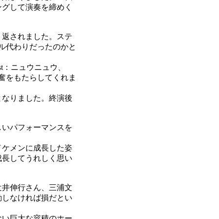
ングして演奏を締めく
り返されました。ステ
ル代わりだったのかと
t：ニュウニュウ、
興奮をもたらしてくれま
となりました。終演後
しいパフォーマンスを
イケメンに成長した姿
成長してうれしく思い
辻井伸行さん、三浦文
動しなければ損だとい
ない巨大な容積のホー