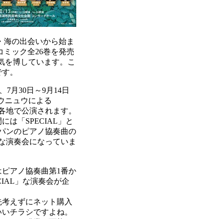
・海の出会いから始ま
ミック全26巻を発売
気を博しています。こ
です。
月30日～9月14日
ュウニュウによる
国各地で公演されます。
は「SPECIAL」と
パンのピアノ協奏曲の
別な演奏会になっていま
ピアノ協奏曲第1番か
IAL」な演奏会が企
先考えずにネット購入
いいチラシですよね。