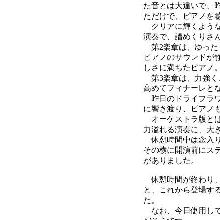
た音とは大違いで、
ただけで、ピアノを
クリアに輝くような
演奏で、譜めくりさ
第2楽章は、ゆった
ピアノのサウンドが
しさに満ちたピアノ
第3楽章は、力強く
高めてフィナーレと
昨日のドライフラワ
に響き渡り、ピアノ
オーケストラ版とは
力溢れる演奏に、大
休憩時間中は念入り
その横に開演前にス
がありました。
休憩時間が終わり、
と、これから登場す
た。
なお、今日使用してい