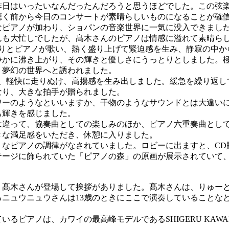
昨日はいったいなんだったんだろうと思うほどでした。この弦
聴く前から今日のコンサートが素晴らしいものになることが確
ピアノが加わり、ショパンの音楽世界に一気に没入できまし
んも大忙しでしたが、髙木さんのピアノは情感に溢れて素晴ら
りとピアノが歌い、熱く盛り上げて緊迫感を生み、静寂の中か
静かに沸き上がり、その輝きと優しさにうっとりとしました。
。夢幻の世界へと誘われました。
、軽快に走りぬけ、高揚感を生み出しました。緩急を繰り返し
なり、大きな拍手が贈られました。
ーのようなといいますか、干物のようなサウンドとは大違い
も輝きを感じました。
違って、協奏曲としての楽しみのほか、ピアノ六重奏曲とし
きな満足感をいただき、休憩に入りました。
なピアノの調律がなされていました。ロビーに出ますと、CD
テージに飾られていた「ピアノの森」の原画が展示されていて
髙木さんが登場して挨拶がありました。髙木さんは、りゅーと
るニュウニュウさんは13歳のときにここで演奏していることな
るピアノは、カワイの最高峰モデルであるSHIGERU KAWAI