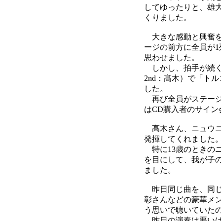
してゆったりと、雄
くりました。
大きな感動と興奮を
ージの前方に全員が
思わせました。
しかし、拍手が続く
2nd：髙木）で「ト
した。
再び全員がステージ
はCD購入者のサイ
髙木さん、ニュウニ
発揮してくれました
特に13歳のときの
を目にして、我が子
ました。
昨日同じ曲を、同じ
彰さんなどの豪華メ
う思いで聴いていた
昨日の演奏は悪いは