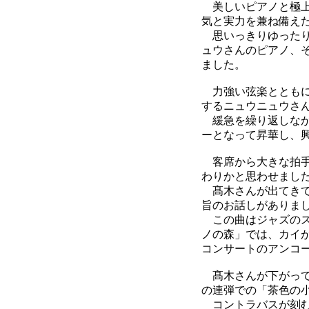
美しいピアノと極上
気と実力を兼ね備え
思いっきりゆったり
ュウさんのピアノ、
ました。
力強い弦楽とともに
するニュウニュウさ
緩急を繰り返しなが
ーとなって昇華し、
客席から大きな拍手
わりかと思わせまし
髙木さんが出てきて
旨のお話しがありま
この曲はジャズのス
ノの森」では、カイ
コンサートのアンコ
髙木さんが下がって
の連弾での「茶色の小
コントラバスが刻む