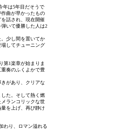
今年は5年目だそうで
が作曲が早かったもの
どを話され、現在開催
を弾いて優勝した人は2
た。少し間を置いてか
登場してチューニング
り第1楽章が始まりま
五重奏のふくよかで豊
輝きがあり、クリアな
ました。そして熱く燃
たメランコリックな世
熱量を上げ、再び静け
加わり、ロマン溢れる