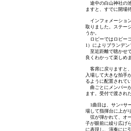
途中の白山神社の池
ますと、すでに開場
インフォメーション
取りました。ステー
うか。
ロビーではロビーコ
1）によりブランデ
至近距離で聴かせて
良くわかって楽しめ
客席に戻りますと、
入場して大きな拍手
るように配置されていました
曲ごとにメンバーが
ます。受付で渡され
1曲目は、サン=サ
場して指揮台に上が
弦が弾かれて、オー
子が眼前に繰り広げ
に表現し、演奏にに