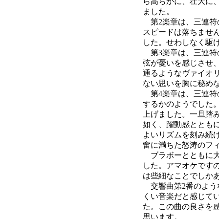
ら高らかに、壮大に
ました。
第2楽章は、三連符
スピードは落ちませ
した。せわしなく駆
第3楽章は、三連符
弦が憂いを感じさせ
通るようなヴァイオ
ない思いを胸に秘め
第4楽章は、三連符
するかのようでした
上げました。一旦踏
如く、躍動感ととも
よいリズムを刻み続
奮に満ちた怒涛のフ
ブラボーとともに大
した。アマオケです
は些細なことでしか
交響曲第2番のよう
くい音楽だと感じて
た。この曲の良さを
思います。