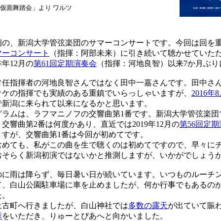
仮面舞踏会」より ワルツ
の、新潟大学管弦楽団のサマーコンサートです。今回は回を重
マーコンサート
（指揮：阿部未来）に引き続いて聴かせていた
年12月の
第61回定期演奏会
（指揮：河地良智）以来7か月ぶり
任指揮者の河地良智さんではなく田中一嘉さんです。田中さ
オケの指揮でも実績のある重鎮でいらっしゃいますが、
2016年
で新潟に来られて以来になるかと思います。
ラムは、ラフマニノフの交響曲第1番です。新潟大学管弦楽団
交響曲第2番は何度かあり、直近では2019年12月の
第56回定
ますが、交響曲第1番は今回が初めてです。
めても、私がこの曲を生で聴くのは初めてですので、早々に
おそらく新潟初演ではないかと推測しますが、いかがでしょう
に雨は降らず、毎日暑い日が続いています。いつものルーチ
て、白山公園駐車場に車を止めましたが、何か行事でもあるの
た。
古町へ行きましたが、白山神社では
多数の露天
が出ていて賑
華
をいただき、りゅーとぴあへと向かいました。