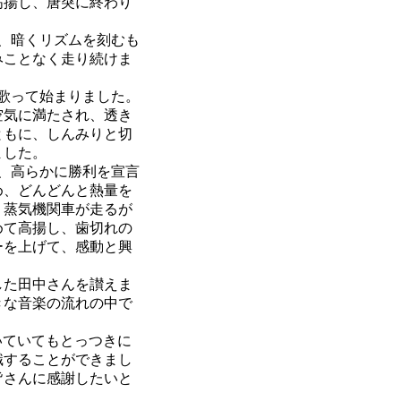
高揚し、唐突に終わり
、暗くリズムを刻むも
みことなく走り続けま
歌って始まりました。
空気に満たされ、透き
ともに、しんみりと切
ました。
、高らかに勝利を宣言
め、どんどんと熱量を
、蒸気機関車が走るが
めて高揚し、歯切れの
ーを上げて、感動と興
した田中さんを讃えま
きな音楽の流れの中で
いていてもとっつきに
識することができまし
皆さんに感謝したいと