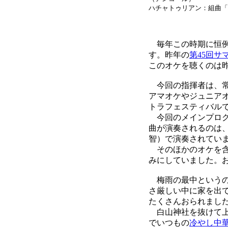
ハチャトゥリアン：組曲「
毎年この時期に恒例
す。昨年の
第45回サ
このオケを聴くのは昨
今回の指揮者は、常
アマオケやジュニア
トラフェスティバル
今回のメインプログ
曲が演奏されるのは、
智）で演奏されてい
そのほかのオケを含
みにしていました。
梅雨の最中というの
さ厳しい中に家を出
たくさんおられまし
白山神社を抜けて上
でいつもの
冷やし中