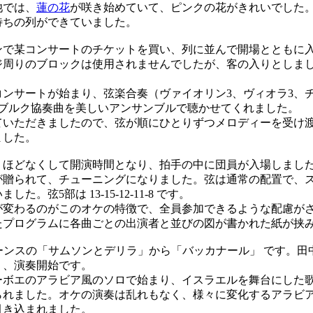
では、
蓮の花
が咲き始めていて、ピンクの花がきれいでした
待ちの列ができていました。
で某コンサートのチケットを買い、列に並んで開場とともに入
ジ周りのブロックは使用されませんでしたが、客の入りとしま
ンサートが始まり、弦楽合奏（ヴァイオリン3、ヴィオラ3、チ
ンブルク協奏曲を美しいアンサンブルで聴かせてくれました。
いただきましたので、弦が順にひとりずつメロディーを受け
ました。
ほどなくして開演時間となり、拍手の中に団員が入場しまし
が贈られて、チューニングになりました。弦は通常の配置で、
。弦5部は 13-15-12-11-8 です。
変わるのがこのオケの特徴で、全員参加できるような配慮が
たプログラムに各曲ごとの出演者と並びの図が書かれた紙が挟
ーンスの「サムソンとデリラ」から「バッカナール」 です。田
り、演奏開始です。
ボエのアラビア風のソロで始まり、イスラエルを舞台にした
られました。オケの演奏は乱れもなく、様々に変化するアラビ
引き込まれました。