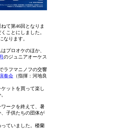
ねて第46回となりま
だくことにしました。
になります。
んはプロオケのほか、
8月
のジュニアオーケス
でラフマニノフの交響
期演奏会
（指揮：河地良
チケットを買って楽し
か。
ンワークを終えて、暑
か、子供たちの団体が
わっていました。楼蘭