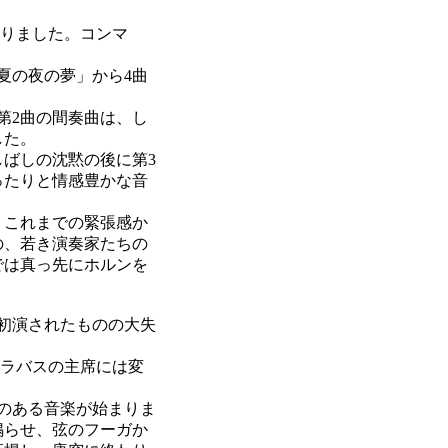
変わりました。コンマ
夏の夜の夢」から4曲
第2曲の間奏曲は、し
した。
ばしの沈黙の後に第3
ったりと情感豊かな音
、これまでの緊張感か
の、若き演奏家たちの
では真っ先にホルンを
初演されたものの大失
ントラバスの主席には変
のある音楽が始まりま
鳴らせ、弦のフーガか