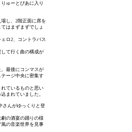
。りゅーとぴあに入り
場し、2階正面に席を
してはまずまずでしょ
ェロ2、コントラバス
渡して行く曲の構成が
た。最後にコンマスが
ステージ中央に密集す
されているものと思い
み込まれていました。
中さんがゆっくりと登
歌劇の酒宴の踊りの様
ア風の音楽世界を見事