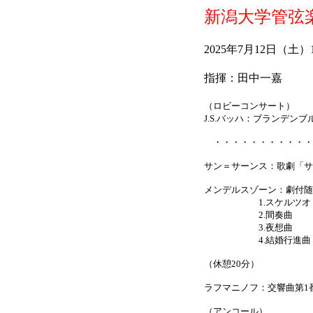
新潟大学管弦
2025年7月12日（
指揮：田中一嘉
（ロビーコンサート）
J.S.バッハ：ブランデンブ
・・・・・・・・・・・
サン＝サーンス：歌劇「サ
メンデルスゾーン：劇付随
1.スケルツオ
2.間奏曲
3.夜想曲
4.結婚行進曲
（休憩20分）
ラフマニノフ：交響曲第1番 
（アンコール）