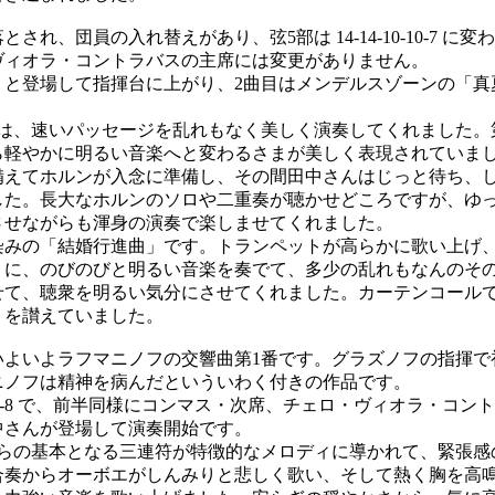
れ、団員の入れ替えがあり、弦5部は 14-14-10-10-7 に
ヴィオラ・コントラバスの主席には変更がありません。
と登場して指揮台に上がり、2曲目はメンデルスゾーンの「真
は、速いパッセージを乱れもなく美しく演奏してくれました。
ら軽やかに明るい音楽へと変わるさまが美しく表現されていま
えてホルンが入念に準備し、その間田中さんはじっと待ち、し
した。長大なホルンのソロや二重奏が聴かせどころですが、ゆ
させながらも渾身の演奏で楽しませてくれました。
みの「結婚行進曲」です。トランペットが高らかに歌い上げ
うに、のびのびと明るい音楽を奏でて、多少の乱れもなんのそ
せて、聴衆を明るい気分にさせてくれました。カーテンコール
りを讃えていました。
よいよラフマニノフの交響曲第1番です。グラズノフの指揮で
ニノフは精神を病んだといういわく付きの作品です。
10-10-8 で、前半同様にコンマス・次席、チェロ・ヴィオラ・コ
中さんが登場して演奏開始です。
らの基本となる三連符が特徴的なメロディに導かれて、緊張感
合奏からオーボエがしんみりと悲しく歌い、そして熱く胸を高