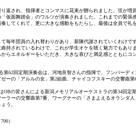
り返され、指揮者とコンマスに花束が贈られました。弦が増
の「仮面舞踏会」のワルツが演奏されました。これまでの緊張
演奏してくれて、更に大きな感動をもたらし、最後は全員で礼
て毎年団員の入れ替わりがあり、新陳代謝されていくわけで
は維持されているわけで、これが学生オケを聴く魅力でもあり
からエネルギーをいただき、大きな喜びと満足感とともにコ
る第62回定期演奏会は、河地良智さんの指揮で、フンパーデ
ビゼーの「アルルの女」第2組曲、チャイコフスキーの交響曲第
はOBの皆さんによる新潟メモリアルオーケストラの第34回定
マーラーの交響曲第7番、ワーグナーの「さまよえるオランダ人
しょう。
700）