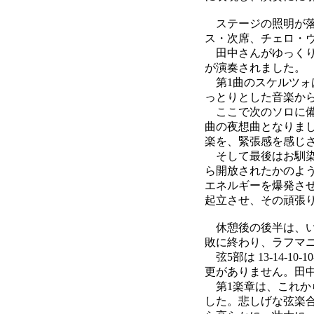
ステージの照明が落とさ
ス・次席、チェロ・
田中さんがゆっくり
が演奏されました。
第1曲のスケルツォ
っとりとした音楽か
ここで次のソロに備
曲の夜想曲となりま
楽を、緊張感を感じ
そして最後はお馴染
ら開放されたかのよ
エネルギーを爆発さ
起立させ、その頑張
休憩後の後半は、い
敗に終わり、ラフマ
弦5部は 13-14-
更がありません。田
第1楽章は、これか
した。悲しげな弦楽