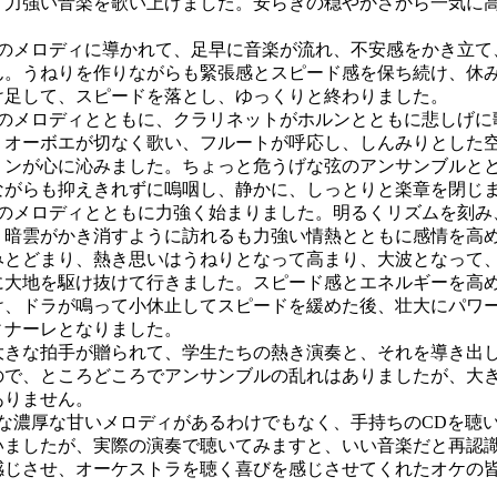
、力強い音楽を歌い上げました。安らぎの穏やかさから一気に
のメロディに導かれて、足早に音楽が流れ、不安感をかき立て
ん。うねりを作りながらも緊張感とスピード感を保ち続け、休
け足して、スピードを落とし、ゆっくりと終わりました。
のメロディとともに、クラリネットがホルンとともに悲しげに
、オーボエが切なく歌い、フルートが呼応し、しんみりとした
リンが心に沁みました。ちょっと危うげな弦のアンサンブルと
ながらも抑えきれずに嗚咽し、静かに、しっとりと楽章を閉じ
のメロディとともに力強く始まりました。明るくリズムを刻み
。暗雲がかき消すように訪れるも力強い情熱とともに感情を高
みとどまり、熱き思いはうねりとなって高まり、大波となって
に大地を駆け抜けて行きました。スピード感とエネルギーを高
け、ドラが鳴って小休止してスピードを緩めた後、壮大にパワ
ィナーレとなりました。
きな拍手が贈られて、学生たちの熱き演奏と、それを導き出
ので、ところどころでアンサンブルの乱れはありましたが、大
ありません。
な濃厚な甘いメロディがあるわけでもなく、手持ちのCDを聴
いましたが、実際の演奏で聴いてみますと、いい音楽だと再認
感じさせ、オーケストラを聴く喜びを感じさせてくれたオケの