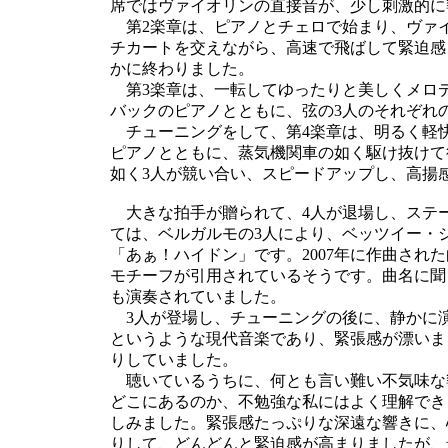
席ではヴァイオリンの直接音が、少し刺激的に
第2楽章は、ピアノとチェロで始まり、ヴァ
チカートを交えながら、高速で飛ばして緊迫感
かに終わりました。
第3楽章は、一転してゆったりと美しくメロ
バックのピアノとともに、弦の3人のそれぞれ
チューニングをして、第4楽章は、明るく軽
ピアノとともに、蒸気機関車の如く駆け抜けて
如く3人が競い合い、スピードアップし、高揚
大きな拍手が贈られて、4人が退場し、ステ
ては、ベルガルモの3人により、ベッツイー・
「あぁ！ハイドン」です。2007年に作曲され
モチーフが引用されているそうです。曲名に聞
も演奏されていました。
3人が登場し、チューニングの後に、静かに
というような現代音楽であり、緊張感が漂いま
りしていました。
聴いているうちに、何とも言い難い不気味な
どこにあるのか、不勉強な私にはよく理解でき
しみました。緊張感たっぷりな深遠な響きに、
りして、どんどんと緊迫感が高まりましたが、