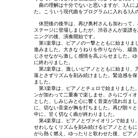
曲の理解は十分でないと思いますが、3人に
た。こういう現代曲をプログラムに入れる3人
休憩後の後半は、再び奥村さんも加わって、4
ステージに登場しましたが、渋谷さんが楽譜を
ニングの後、演奏開始です。
第1楽章は、ピアノの一撃とともに始まりま
進みました。大きなうねりを作りながら、緩急
じさせながら激しく感情を高ぶらせました。ゆ
に終わりました。
第2楽章は、激しいピアノとともに始まり、
落とさずリズムを刻み続けました。緊迫感を保
ました。
第3楽章は、ピアノとチェロで始まりました
ンが加わって二重奏で楽しませ、さらにヴィオ
とした、しみじみと心に響く音楽が流れ出まし
に、切ない音楽が胸を打ちました。再び朗々と
中に、甘く切なく曲が終わりました。
第4楽章は、ピアノとヴァイオリンで始まり
せわしなくリズムを刻み続けるピアノとともに
がら熱く燃え、ゆったりと歌わせた後、ピアノ