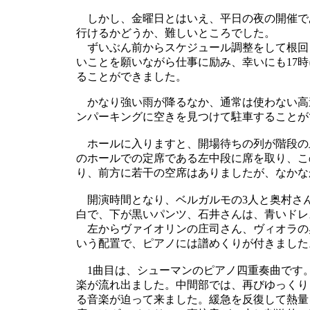
しかし、金曜日とはいえ、平日の夜の開催であ
行けるかどうか、難しいところでした。
ずいぶん前からスケジュール調整をして根回し
いことを願いながら仕事に励み、幸いにも17
ることができました。
かなり強い雨が降るなか、通常は使わない高
ンパーキングに空きを見つけて駐車することが
ホールに入りますと、開場待ちの列が階段の
のホールでの定席である左中段に席を取り、こ
り、前方に若干の空席はありましたが、なかな
開演時間となり、ベルガルモの3人と奥村さ
白で、下が黒いパンツ、石井さんは、青いドレ
左からヴァイオリンの庄司さん、ヴィオラの
いう配置で、ピアノには譜めくりが付きました
1曲目は、シューマンのピアノ四重奏曲です。
楽が流れ出ました。中間部では、再びゆっくり
る音楽が迫って来ました。緩急を反復して熱量