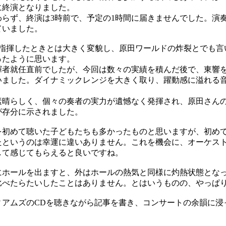
に終演となりました。
らず、終演は3時前で、予定の1時間に届きませんでした。演
ていました。
指揮したときとは大きく変貌し、原田ワールドの炸裂とでも言
ったように思います。
者就任直前でしたが、今回は数々の実績を積んだ後で、東響
いました。ダイナミックレンジを大きく取り、躍動感に溢れる
晴らしく、個々の奏者の実力が遺憾なく発揮され、原田さん
が存分に示されました。
初めて聴いた子どもたちも多かったものと思いますが、初め
たというのは幸運に違いありません。これを機会に、オーケス
して感じてもらえると良いですね。
ホールを出ますと、外はホールの熱気と同様に灼熱状態とな
比べたらたいしたことはありません。とはいうものの、やっぱ
アムズのCDを聴きながら記事を書き、コンサートの余韻に浸