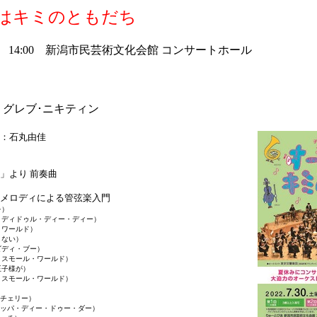
はキミのともだち
土） 14:00 新潟市民芸術文化会館 コンサートホール
グレブ･ニキティン
：石丸由佳
」より 前奏曲
メロディによる管弦楽入門
を）
ディドゥル・ディー・ディー）
ワールド）
くない）
ディ・ブー）
スモール・ワールド）
王子様が）
スモール・ワールド）
・チェリー）
ジッパ・ディー・ドゥー・ダー）