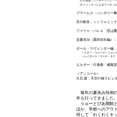
13.打楽器（ミッキーマウス・
14.トゥッティによるフーガ（
ブラームス：ハンガリー舞
宮川彬良：シンフォニック・
ファリャ：バレエ「恋は魔
近藤浩治（栗田信生編）：
ポール・ラヴェンダー編
～スター・ウォーズ～ジョーズ
～レイダース・マーチ ～E.T.
エルガー：行進曲「威風堂
（アンコール）
久石 譲：天空の城ラピュタ
毎年の夏休み恒例の
年も行ってきました
りゅーとぴあ開館と
ほか、学校へのアウ
待して「わくわくキ