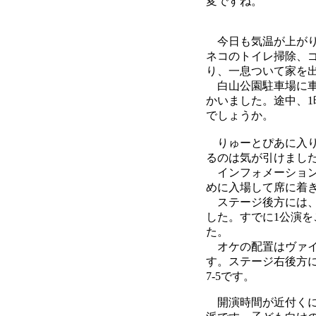
変ですね。
今日も気温が上がり
ネコのトイレ掃除、
り、一息ついて家を
白山公園駐車場に車
かいました。途中、
でしょうか。
りゅーとぴあに入り
るのは気が引けまし
インフォメーション
めに入場して席に着
ステージ後方には、
した。すでに1公演
た。
オケの配置はヴァイ
す。ステージ右後方には
7-5です。
開演時間が近付くに