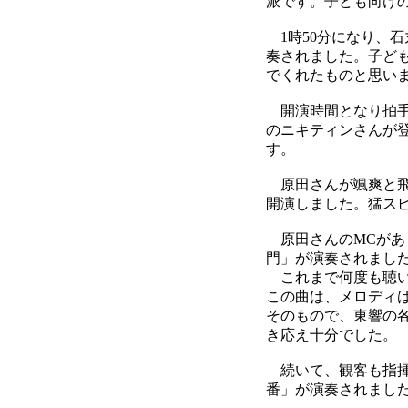
派です。子ども向け
1時50分になり、
奏されました。子ど
でくれたものと思い
開演時間となり拍手
のニキティンさんが
す。
原田さんが颯爽と飛
開演しました。猛ス
原田さんのMCがあ
門」が演奏されまし
これまで何度も聴い
この曲は、メロディ
そのもので、東響の
き応え十分でした。
続いて、観客も指揮
番」が演奏されまし