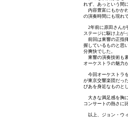
れず、あっという間
内容豊富にもかかわ
の演奏時間にも現れ
2年前に原田さんが
ステージに駆け上が
前回は東響の正指揮
握しているものと思
分爽快でした。
東響の演奏技術も素
オーケストラの魅力
今回オーケストラを
が東京交響楽団だっ
ぴあを身近なものと
大きな満足感を胸に
コンサートの熱さに
以上、ジョン・ウィ