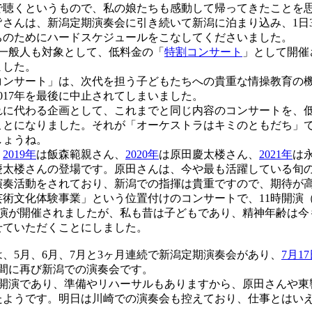
で聴くというもので、私の娘たちも感動して帰ってきたことを
さんは、新潟定期演奏会に引き続いて新潟に泊まり込み、1日3
ちのためにハードスケジュールをこなしてくださいました。
一般人も対象として、低料金の「
特割コンサート
」として開催
ました。
ンサート」は、次代を担う子どもたちへの貴重な情操教育の
017年を最後に中止されてしまいました。
それに代わる企画として、これまでと同じ内容のコンサートを、
ことになりました。それが「オーケストラはキミのともだち」
しょうね。
、
2019年
は飯森範親さん、
2020年
は原田慶太楼さん、
2021年
は
慶太楼さんの登場です。原田さんは、今や最も活躍している旬
演奏活動をされており、新潟での指揮は貴重ですので、期待が
文化体験事業」という位置付けのコンサートで、11時開演（
公演が開催されましたが、私も昔は子どもであり、精神年齢は今
せていただくことにしました。
5月、6月、7月と3ヶ月連続で新潟定期演奏会があり、
7月1
い間に再び新潟での演奏会です。
時開演であり、準備やリハーサルもありますから、原田さんや東
たようです。明日は川崎での演奏会も控えており、仕事とはい