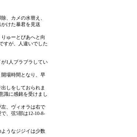
掃除、カメの水替え、
出かけた暴君を見送
、りゅーとぴあへと向
ですが、人違いでした
が1人ブラブラしてい
と開場時間となり、早
音出しをしておられま
意識に感銘を受けまし
が左、ヴィオラは右で
5部は12-10-8-
のようなジジイは少数