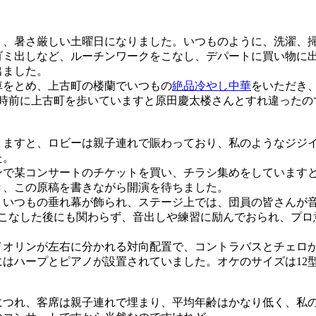
、暑さ厳しい土曜日になりました。いつものように、洗濯、
ゴミ出しなど、ルーチンワークをこなし、デパートに買い物に
出ました。
をとめ、上古町の楼蘭でいつもの
絶品冷やし中華
をいただき
1時前に上古町を歩いていますと原田慶太楼さんとすれ違ったの
ますと、ロビーは親子連れで賑わっており、私のようなジジイ
た。
で某コンサートのチケットを買い、チラシ集めをしています
き、この原稿を書きながら開演を待ちました。
いつもの垂れ幕が飾られ、ステージ上では、団員の皆さんが
をこなした後にも関わらず、音出しや練習に励んでおられ、プロ
オリンが左右に分かれる対向配置で、コントラバスとチェロ
ハープとピアノが設置されていました。オケのサイズは12型で、弦
つれ、客席は親子連れで埋まり、平均年齢はかなり低く、私