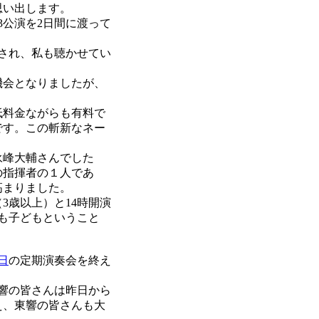
思い出します。
公演を2日間に渡って
され、私も聴かせてい
機会となりましたが、
低料金ながらも有料で
です。この斬新なネー
永峰大輔さんでした
の指揮者の１人であ
高まりました。
3歳以上）と14時開演
も子どもということ
7日
の定期演奏会を終え
響の皆さんは昨日から
え、東響の皆さんも大