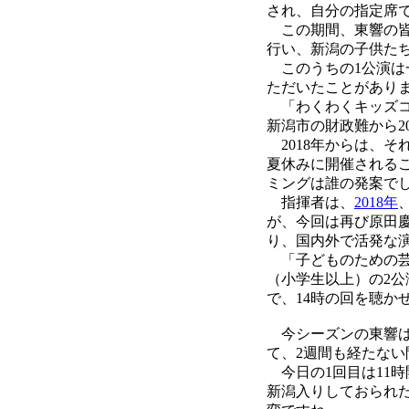
され、自分の指定席
この期間、東響の皆
行い、新潟の子供た
このうちの1公演は
ただいたことがあり
「わくわくキッズコ
新潟市の財政難から2
2018年からは、
夏休みに開催される
ミングは誰の発案で
指揮者は、
2018年
が、今回は再び原田
り、国内外で活発な
「子どものための芸術
（小学生以上）の2
で、14時の回を聴か
今シーズンの東響は、
て、2週間も経たな
今日の1回目は11
新潟入りしておられ