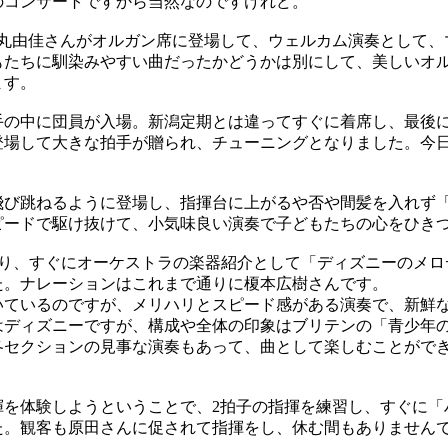
のコンサートですから当然なのですけれど。
石丸由佳さんがオルガン席に登場して、ウェルカム演奏として、
もたちに馴染みやすい曲だったかどうかは別にして、美しいオ
ます。
の中に団員が入場。新潟定期とは違ってすぐに着席し、最後
登場して大きな拍手が贈られ、チューニングとなりました。今
び跳ねるように登場し、指揮台に上がるや否や間髪を入れず
ピードで駆け抜けて、小気味良い演奏で子どもたちの心をひき
り、すぐにオーケストラの楽器紹介として「ディズニーのメロ
た。ナレーションはこれまで通りに榎本広樹さんです。
ているのですが、メリハリとスピード感がある演奏で、新鮮
はディズニーですが、構成や全体の印象はブリテンの「青少年
各セクションの見事な演奏もあって、曲として楽しむことがで
を体験しようということで、2拍子の指揮を練習し、すぐに「
た。観客も原田さんに促されて指揮をし、休む間もありません