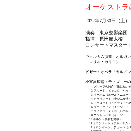
オーケストラ
2022年7月30日（
演奏：東京交響楽団
指揮：原田慶太楼
コンサートマスター：
ウェルカム演奏 オルガン
マリル：カリヨン
ビゼー：オペラ「カルメン
小室昌広編：ディズニーの
1.グループの紹介（星に願い
2.フルート、ピッコロ（ハイ・
3.オーボエ（ホール・ニュー・
4.クラリネット（狼なんか怖
5.ファゴット（ビビディ・バビ
6.ヴァイオリン（イッツ・ア・
7.ヴィオラ、チェロ（いつか
8.コントラバス（イッツ・ア・
10.ホルン（美女と野獣）
11.トランペット（チム・チム
12.トロンボーン、テューバ（