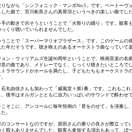
りながら「シンフォニック・マンボNo.5」です。ベートーヴ
クスした曲で、宮川彬良さんの真骨頂というべきの楽しい曲でし
手の動きで示そうということで「火祭りの踊り」です。観客
ゆっくり聴いていられませんでした。
うことで「スーパーマリオブラザース」です。このゲームの発売
れた年だそうです。聴き映えのあるオーケストラ曲なっていて
ョン・ウィリアムズ生誕90周年ということで、映画音楽の名
得意の曲であり、メドレーでなく、じっくり聴きたいところで
トラサウンドがホールを満たし、子どもたちもオーケストラ
す。
石丸由佳さんも加わって「威風堂々第1番」です。これもこれ
し、後半はオルガンとともに迫力いっぱいのサウンドで酔わせ
こそこに、アンコールに毎年恒例の「君をのせて」を演奏し
した。
のコンサートなのですが、原田さんの乗りの良さが際立って
つく暇もありませんでした。観客も参加する演出もあって、ぼ