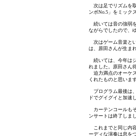
次は足でリズムを取
ンボNo.5」をミッ
続いては音の強弱を
ながらでしたので、
次はゲーム音楽とい
は、原田さんが生ま
続いては、今年はジ
れました。原田さん
迫力満点のオーケス
くれたものと思いま
プログラム最後は、
ドでグイグイと加速
カーテンコールもそ
ンサートは終了しま
これまでと同じ内容
ーディな演奏は息を