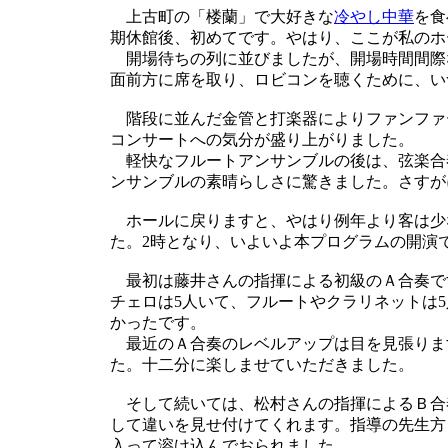
上古町の「楼蘭」で大好きな
冷やし中華
を食
期休館後、初めてです。やはり、ここが私のホ
開場待ちの列に並びましたが、開場時間間際
面前方に席を取り、ロビコンを聴くために、い
階段に並んだ金管と打楽器によりファンファ
コンサートへの気分が盛り上がりました。
軽快なフルートアンサンブルの後は、弦楽合
ンサンブルの素晴らしさに驚きました。さすが
ホールに戻りますと、やはり例年より客は少
た。2時となり、いよいよ本プログラムの開演
最初は藤井さんの指揮による初級のＡ合奏で
チェロは5人いて、フルートやクラリネットは
かったです。
最近のＡ合奏のレベルアップは目を見張りま
た。十二分に楽しませていただきました。
そして続いては、松村さんの指揮によるＢ合
して違いを見せ付けてくれます。指導の先生方
入って溶け込んでおられました。