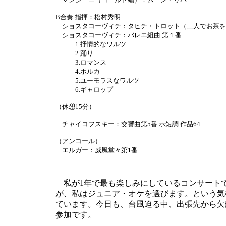
B合奏 指揮：松村秀明
ショスタコーヴィチ：タヒチ・トロット（二人でお茶を）
ショスタコーヴィチ：バレエ組曲 第１番
1.抒情的なワルツ
2.踊り
3.ロマンス
4.ポルカ
5.ユーモラスなワルツ
6.ギャロップ
（休憩15分）
チャイコフスキー：交響曲第5番 ホ短調 作品64
（アンコール）
エルガー：威風堂々第1番
私が1年で最も楽しみにしているコンサート
が、私はジュニア・オケを選びます。という気
ています。今日も、台風迫る中、出張先から欠
参加です。