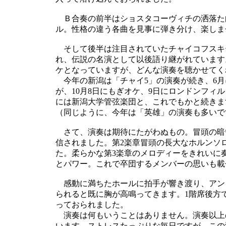
Ｂ合奏の前半はショスタコーヴィチの洒落た
ル。性格の違う各曲を見事に弾き分け、楽しま
そして後半は注目されていたチャイコフスキーの
れ、伝説の名演として以後語り継がれています
ケとなっていますが、どんな演奏を聴かせてく
今年の新潟は「チャイ5」の演奏が続き、6月
が、10月8日にもぎオケ、9日にロンドンフィル
には新潟大学管弦楽団と、これでもかと続きま
（同じように、今年は「英雄」の演奏も多いで
さて、演奏は期待にたがわぬもの。冒頭の暗
信されました。第2楽章冒頭の長大なホルンソ
た。柔らかな第3楽章のメロディーをきれいに
とパワー。これで卒団するメンバーの思いも載
感動に満ちたホールに拍手が響き渡り、アン
られると既に胸が高鳴ってきます。1階席後方
っておられました。
演奏は何もいうことはありません。演奏以上
います。ストレスたっぷりな毎日ですが、この