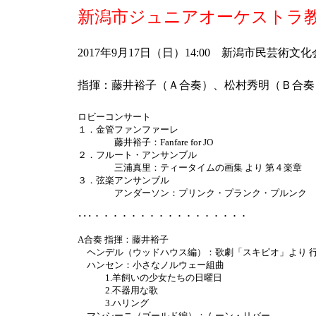
新潟市ジュニアオーケストラ教
2017年9月17日（日）14:00 新潟市民芸術
指揮：藤井裕子（Ａ合奏）、松村秀明（Ｂ合奏
ロビーコンサート
１．金管ファンファーレ
藤井裕子：Fanfare for JO
２．フルート・アンサンブル
三浦真里：ティータイムの画集 より 第４楽章
３．弦楽アンサンブル
アンダーソン：プリンク・プランク・プルンク
･･･・・・・・・・・・・・・・・・・・
A合奏 指揮：藤井裕子
ヘンデル（ウッドハウス編）：歌劇「スキピオ」より 
ハンセン：小さなノルウェー組曲
1.羊飼いの少女たちの日曜日
2.不器用な歌
3.ハリング
マンシーニ（ゴールド編）：ムーン・リバー