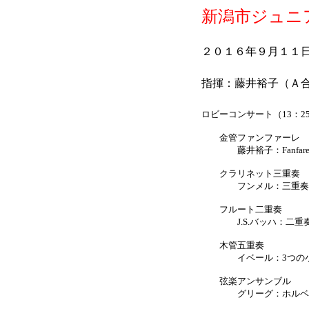
新潟市ジュニ
２０１６年９月１１
指揮：藤井裕子（Ａ
ロビーコンサート（13：2
金管ファンファーレ
藤井裕子：Fanfare2
クラリネット三重奏
フンメル：三重奏曲
フルート二重奏
J.S.バッハ：二重奏曲
木管五重奏
イベール：3つの小品
弦楽アンサンブル
グリーグ：ホルベル