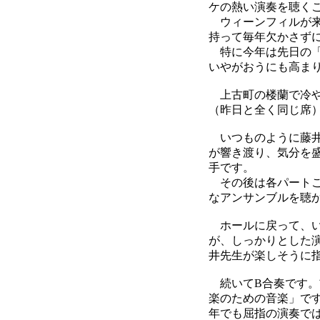
ケの熱い演奏を聴く
ウィーンフィルが来
持って毎年欠かさず
特に今年は先日の
いやがおうにも高ま
上古町の楼蘭で冷や
（昨日と全く同じ席
いつものように藤井
が響き渡り、気分を
手です。
その後は各パートご
なアンサンブルを聴
ホールに戻って、い
が、しっかりとした
井先生が楽しそうに
続いてB合奏です。
楽のための音楽」で
年でも屈指の演奏で