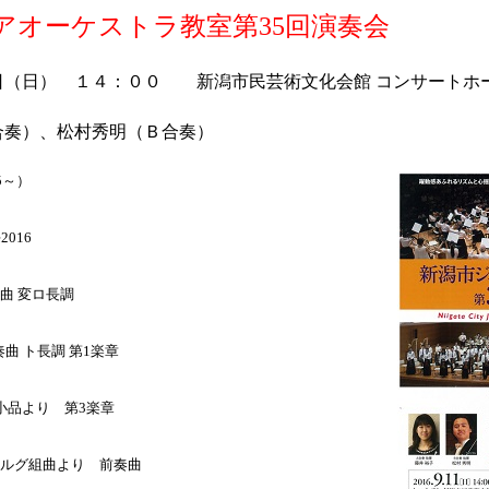
アオーケストラ教室第35回演奏会
日（日） １４：００ 新潟市民芸術文化会館 コンサートホ
合奏）、松村秀明（Ｂ合奏）
5～）
016
 変ロ長調
 ト長調 第1楽章
より 第3楽章
グ組曲より 前奏曲