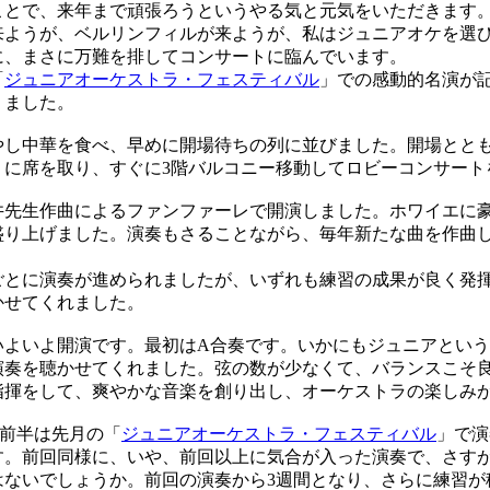
ことで、来年まで頑張ろうというやる気と元気をいただきます
ようが、ベルリンフィルが来ようが、私はジュニアオケを選
に、まさに万難を排してコンサートに臨んでいます。
「
ジュニアオーケストラ・フェスティバル
」での感動的名演が
りました。
し中華を食べ、早めに開場待ちの列に並びました。開場ととも
）に席を取り、すぐに3階バルコニー移動してロビーコンサート
先生作曲によるファンファーレで開演しました。ホワイエに
盛り上げました。演奏もさることながら、毎年新たな曲を作曲
とに演奏が進められましたが、いずれも練習の成果が良く発
かせてくれました。
よいよ開演です。最初はA合奏です。いかにもジュニアという
演奏を聴かせてくれました。弦の数が少なくて、バランスこそ
指揮をして、爽やかな音楽を創り出し、オーケストラの楽しみ
前半は先月の「
ジュニアオーケストラ・フェスティバル
」で演
す。前回同様に、いや、前回以上に気合が入った演奏で、さす
はないでしょうか。前回の演奏から3週間となり、さらに練習が