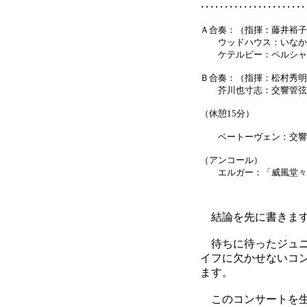
･････････････････
Ａ合奏：（指揮：藤井裕子
ウッドハウス：いなか
ケテルビー：ペルシャ
Ｂ合奏：（指揮：松村秀明
芥川也寸志：交響管弦
（休憩15分）
ベートーヴェン：交響曲第5
（アンコール）
エルガー：「威風堂々
結論を先に書きます
待ちに待ったジュニ
イフに欠かせないコ
ます。
このコンサートを生