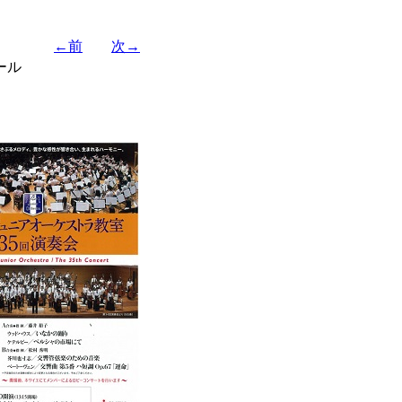
←前
次→
ール