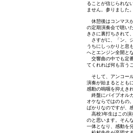
ることが信じられな
ません。参りました
休憩後はコンマスが
の定期演奏会で聴い
きさに裏打ちされて
さすがに、「ン、ジ
うちにしっかりと息も
へとエンジン全開と
交響曲の中でも定番
てくれれば何も言う
そして、アンコール
演奏が始まるととも
感動の嗚咽を抑えき
終盤にパイプオルガ
オケならではのもの
ばかりなのですが、
高校3年生はこの演
のと思います。そん
一体となり、感動を
松村先生が卒団する