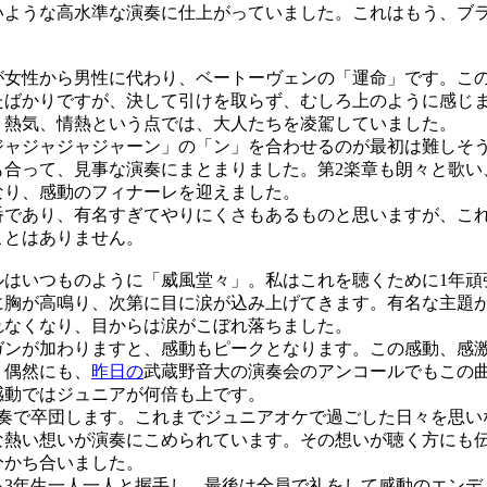
いような高水準な演奏に仕上がっていました。これはもう、ブ
。
女性から男性に代わり、ベートーヴェンの「運命」です。この
たばかりですが、決して引けを取らず、むしろ上のように感じ
、熱気、情熱という点では、大人たちを凌駕していました。
ャジャジャジャーン」の「ン」を合わせるのが最初は難しそ
合って、見事な演奏にまとまりました。第2楽章も朗々と歌い
なり、感動のフィナーレを迎えました。
であり、有名すぎてやりにくさもあるものと思いますが、こ
ことはありません。
はいつものように「威風堂々」。私はこれを聴くために1年頑
に胸が高鳴り、次第に目に涙が込み上げてきます。有名な主題
れなくなり、目からは涙がこぼれ落ちました。
ンが加わりますと、感動もピークとなります。この感動、感
。偶然にも、
昨日の
武蔵野音大の演奏会のアンコールでもこの
感動ではジュニアが何倍も上です。
奏で卒団します。これまでジュニアオケで過ごした日々を思い
な熱い想いが演奏にこめられています。その想いが聴く方にも
分かち合いました。
3年生一人一人と握手し、最後は全員で礼をして感動のエンデ