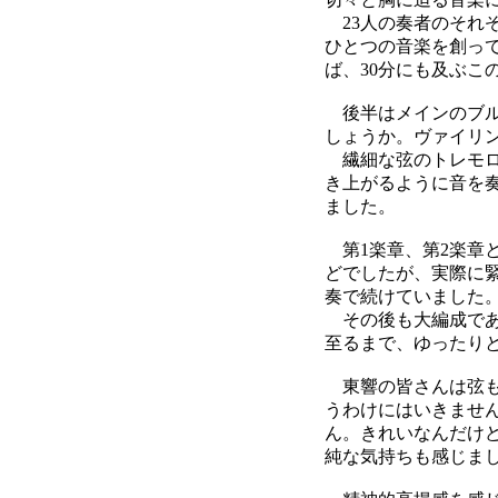
23人の奏者のそれ
ひとつの音楽を創っ
ば、30分にも及ぶ
後半はメインのブル
しょうか。ヴァイリ
繊細な弦のトレモロ
き上がるように音を
ました。
第1楽章、第2楽章
どでしたが、実際に
奏で続けていました
その後も大編成であ
至るまで、ゆったり
東響の皆さんは弦も
うわけにはいきませ
ん。きれいなんだけ
純な気持ちも感じま