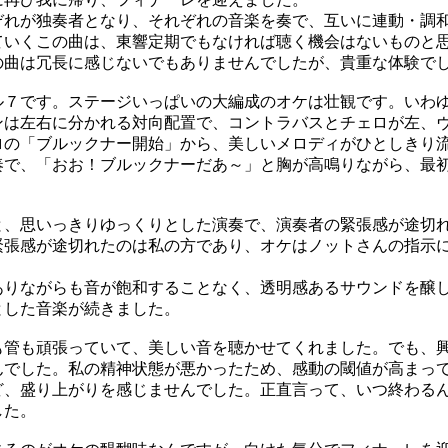
ぞれが独奏者となり、それぞれの音楽を奏で、互いに連動・調
ていくこの曲は、東響定期でもなければ聴く機会はないものと
この曲は冗長に感じないでもありませんでしたが、貴重な体験で
７です。ステージいっぱいの大編成のオケは壮観です。いわゆ
ンは左右に分かれる対向配置で、コントラバスとチェロが左、
の「ブルックナー開始」から、美しいメロディがひとしきり
奏で、「おお！ブルックナーだあ～」と胸が高鳴りながら、最
と、思いっきりゆっくりとした演奏で、演奏者の緊張感が途切
緊張感が途切れたのは私の方であり、オケはノットさんの指示
。
りながらも音が飽和することなく、透明感あるサウンドを醸
とした音楽が続きました。
管も頑張っていて、美しい音を聴かせてくれました。でも、
んでした。私の精神状態が悪かったため、感動の閾値が高まっ
ど、盛り上がりを感じませんでした。正直言って、いつ終わる
した。