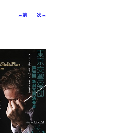
←前
次→