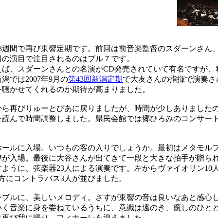
か3週間で再び東響定期です。前回は前音楽監督のスダーンさん
日の演目で注目されるのはブル７です。
ば、スダーンさんとの名演がCD発売されていて有名ですが、
では2007年9月の
第43回新潟定期
で大友さんの指揮で演奏さ
を聴かせてくれるのか期待が高まりました。
ら再びりゅーとぴあに戻りましたが、時間が少しありました
を読んで時間調整しました。県民会館では郷ひろみのコンサー
。
ールに入場。いつもの客の入りでしょうか。最初はメタモル
陣が入場。最後に大谷さんが出てきて一段と大きな拍手が贈ら
うに、弦楽器23人による演奏です。左からヴァイオリン10
方にコントラバス3人が並びました。
ブルに、美しいメロディ。さすが東響の音は良いなあと感心
いく音楽に身を委ねているうちに、意識は遠のき、癒しのひと
に再び我に帰り、フィナーレを迎えました。