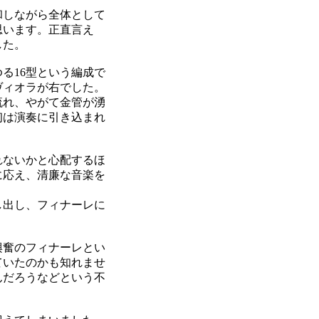
和しながら全体として
思います。正直言え
した。
る16型という編成で
ヴィオラが右でした。
流れ、やがて金管が湧
初は演奏に引き込まれ
れないかと心配するほ
に応え、清廉な音楽を
し出し、フィナーレに
興奮のフィナーレとい
ていたのかも知れませ
んだろうなどという不