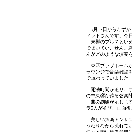
5月17日からわず
ノットさんです。今
東響のブル７といえ
で聴いていません。新潟
んがどのような演奏
東区プラザホールか
ラウンジで音楽雑誌
で賑わっていました
開演時間が迫り、ホ
の中東響が誇る弦楽
曲の副題が示しますよ
ラ5人が並び、正面後
美しい弦楽アンサン
うねりながら流れて
切々と胸に迫る音楽