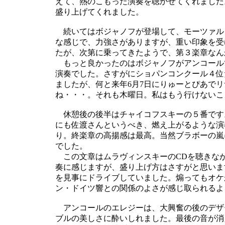
えて、熱のこもった演奏を聴かせてくれました
盛り上げてくれました。
続いてはボジャノフが登場して、モーツァル
な感じで、力強さがありますが、重い印象を受
たが、次第に乗ってきたようで、第３楽章なん
もっと良かったのはボジャノフがアンコール
演奏でした。さすがにショパンコンクール４位
ましたが、何と来年6月7日にりゅーとぴあで
ね・・・。それも木曜日。私はもう行けないこ
休憩後の後半はチャイコフスキーの５番です
にも佐渡さんというべき、燃え上がるような演
り。終楽章の高揚感は最高。当然ブラボーの嵐
でした。
この文章はムラヴィンスキーのCDを聴きな
奏に感じますが、盛り上げ方はさすがと思いま
を見事にドライブしていました。煽ってもオケ
ン・ドイツ響との関係のよさが感じ取られるよ
アンコールのエレジーは、大興奮の後のデザ
ブルの美しさに酔いしれました。最後の音が消