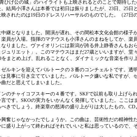
「青ひげ公の城」のハイライトも上映されるとのことで期待し
。結局小澤さんは本番では初日は振りましたが、23日、25日
映されたのは19日のドレスリハーサルのものでした。（27日
生中継となりました。開演が遅れ、その間松本文化会館の様子
、楽員が入場。指揮のマテウスも小澤さんのまねをしてか、楽
となりました。ヴァイオリンには新潟が誇る井上静香さんもお
ジュリエット」。このマテウスはまだ27歳といいますが、堂
KOをまとめ上げ、乱れることなく、ダイナミックな音楽を作り
ゼルキンを迎えてバルトークの３番のコンチェルトです。透
ケは見事に引き立てていました。バルトーク嫌いな私ですが、
い曲だと思えてしまいました。
ンのチャイコフスキーの４番です。SKFで以前も取り上げられ
一言です。SKOの実力をいかんなく発揮していました。ここは
るべきでしょう。終楽章の怒涛の盛り上がりは大したもの。CD
興奮じゃなかったでしょうか。この曲は、芸術性だの精神性
かに盛り上がって終わればそれでいいと私は思っているので、
。