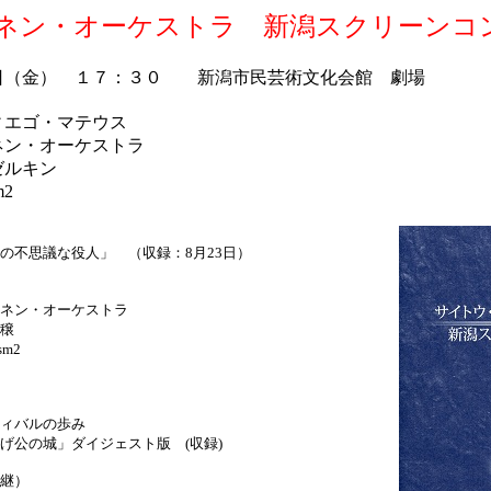
ネン・オーケストラ 新潟スクリーンコ
日（金） １７：３０ 新潟市民芸術文化会館 劇場
ィエゴ・マテウス
ネン・オーケストラ
ゼルキン
m2
の不思議な役人」 （収録：8月23日）
ン・オーケストラ
穣
m2
ィバルの歩み
げ公の城」ダイジェスト版 (収録)
継）