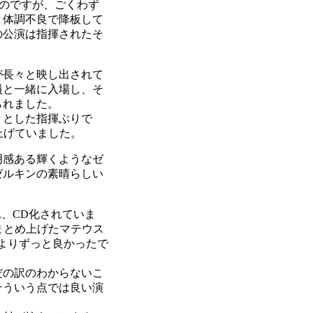
たのですが、ごくわず
と体調不良で降板して
の公演は指揮されたそ
が長々と映し出されて
員と一緒に入場し、そ
られました。
々とした指揮ぶりで
上げていました。
明感ある輝くようなゼ
ゼルキンの素晴らしい
、CD化されていま
まとめ上げたマテウス
よりずっと良かったで
だの訳のわからないこ
そういう点では良い演