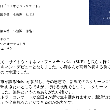
曲「ロメオとジュリエット」
３番 ホ長調 Sz.119
第４番 ヘ短調 作品36
テウス
ン･オーケストラ
ゼルキン
く、サイトウ・キネン・フェスティバル（SKF）も長らく行
・キネン・デビューとなりました。小澤さんが病気休養する前
たのは幸運でした。
市が誇るNoismが参加し、その恩恵で、新潟でのスクリーン
で出向きたいところですが、行ける状況でもなく、スクリーン
ました。無料というのもありがたい話です。
トラ・コンサートが全国４か所で生中継されますが、新潟だけ、
人」を全曲観ることができるのが魅力です。