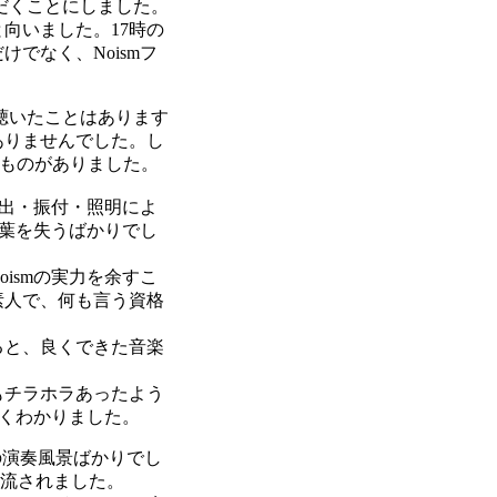
だくことにしました。
向いました。17時の
でなく、Noismフ
聴いたことはあります
ありませんでした。し
るものがありました。
演出・振付・照明によ
言葉を失うばかりでし
ismの実力を余すこ
素人で、何も言う資格
ると、良くできた音楽
もチラホラあったよう
良くわかりました。
の演奏風景ばかりでし
曲流されました。