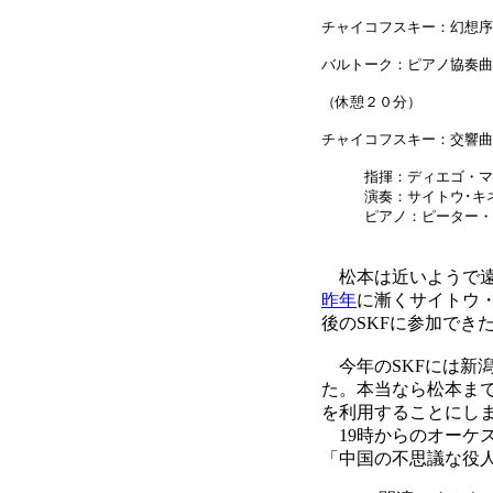
チャイコフスキー：幻想序
バルトーク：ピアノ協奏曲第
（休憩２０分）
チャイコフスキー：交響曲
指揮：ディエゴ・マ
演奏：サイトウ･キネ
ピアノ：ピーター・
松本は近いようで遠
昨年
に漸くサイトウ
後のSKFに参加でき
今年のSKFには新潟
た。本当なら松本ま
を利用することにし
19時からのオーケス
「中国の不思議な役