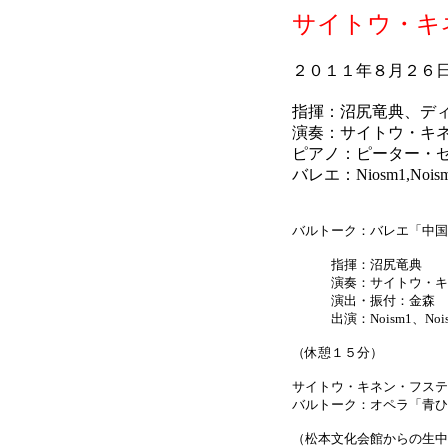
サイトウ・キ
２０１１年８月２６
指揮：沼尻竜典、デ
演奏：サイトウ・キ
ピアノ：ピーター・
バレエ：Niosm1,Nois
バルトーク：バレエ「中国
指揮：沼尻竜典
演奏：サイトウ・キネ
演出・振付：金森 
出演：Noism1、Nois
（休憩１５分）
サイトウ・キネン・フステ
バルトーク：オペラ「青ひ
（松本文化会館からの生中