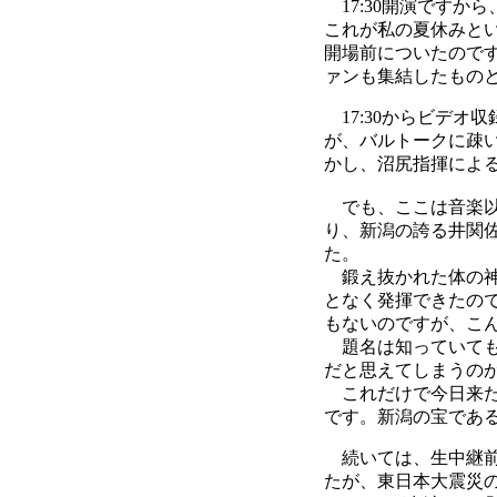
17:30開演ですか
これが私の夏休みと
開場前についたのです
ァンも集結したもの
17:30からビデオ
が、バルトークに疎
かし、沼尻指揮による
でも、ここは音楽以上
り、新潟の誇る井関佐
た。
鍛え抜かれた体の神々
となく発揮できたの
もないのですが、こ
題名は知っていても
だと思えてしまうの
これだけで今日来た
です。新潟の宝である
続いては、生中継前
たが、東日本大震災