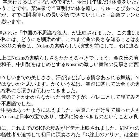
ら、本来行けるはずもないのですが、今日は午後だけ休暇をいた
いうことです。某温泉で当直明けの体を癒し、りゅーとぴあへと
が、すでに開場待ちの長い列ができていました。音楽ファンだけ
と思います。
収録された「中国の不思議な役人」が上映されました。この曲は
い私には、どうにも馴染めず、これまで曲の良さを知ることは
SKOの演奏は、Noismの素晴らしい演技を前にして、心に迫
にNoismの素晴らしさをたたえるべきでしょう。金森氏の
和子、中川賢をはじめとするNoismの激しい舞踏の見事さに
しいまでの美しささ、汗がほとばしる情念あふれる舞踏。No
ではないかと思います。かくいう私は、舞踏に関しては全くの
んな私にも凄さは伝わってきました。
何のことかわからなかった音楽ですが、バレエとして観てみ
が不思議でした。
甲斐はあったように思えました。実際これだけ見て帰った人
Noismは日本の宝であり、世界に誇るべきものということが
に、これまでのSKFの歩みがビデオ上映されました。細切れ
の犠牲者を追悼して初日に演奏された「G線上のアリア」は全