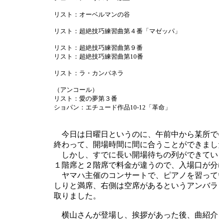
リスト：オーベルマンの谷
リスト：超絶技巧練習曲第４番「マゼッパ」
リスト：超絶技巧練習曲第９番
リスト：超絶技巧練習曲第10番
リスト：ラ・カンパネラ
（アンコール）
リスト：愛の夢第３番
ショパン：エチュード作品10-12「革命」
今日は日曜日というのに、午前中から某所で
終わって、開場時間に間に合うことができまし
しかし、すでに長い開場待ちの列ができてい
１階席と２階席で料金が違うので、入場口が分
ヤマハ主催のコンサートで、ピアノを習って
しりと満席、右側は空席があるというアンバラ
取りました。
横山さんが登場し、挨拶があった後、曲紹介