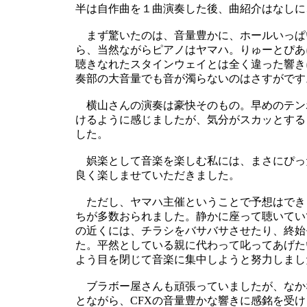
半は自作曲を１曲演奏した後、曲紹介はなしに
まず驚いたのは、音量豊かに、ホールいっぱ
ら、当然ながらピアノはヤマハ。りゅーとぴあには
聴きなれたスタインウェイとは全く違った響き
奏部の大音量でも音が濁らないのはさすがです
横山さんの演奏は豪快そのもの。早めのテン
けるように感じましたが、気分がスカッとする
した。
娯楽として音楽を楽しむ私には、まさにぴっ
良く楽しませていただきました。
ただし、ヤマハ主催ということで予想はでき
ちが多数おられました。静かに座って聴いてい
の近くには、チラシをバサバサさせたり、終始
た。平然としている親に代わって叱ってあげた
よう目を閉じて音楽に集中しようと努力しまし
ブラボー屋さんも頑張っていましたが、なか
とながら、CFXの音量豊かな響きに感銘を受