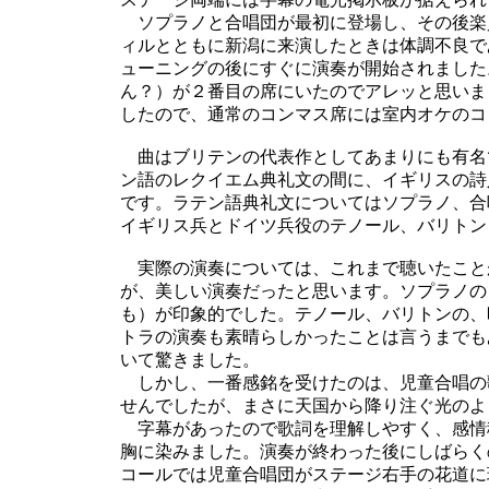
ソプラノと合唱団が最初に登場し、その後楽
ィルとともに新潟に来演したときは体調不良で
ューニングの後にすぐに演奏が開始されました
ん？）が２番目の席にいたのでアレッと思いま
したので、通常のコンマス席には室内オケのコ
曲はブリテンの代表作としてあまりにも有名
ン語のレクイエム典礼文の間に、イギリスの詩
です。ラテン語典礼文についてはソプラノ、合
イギリス兵とドイツ兵役のテノール、バリトン
実際の演奏については、これまで聴いたこと
が、美しい演奏だったと思います。ソプラノの
も）が印象的でした。テノール、バリトンの、
トラの演奏も素晴らしかったことは言うまでも
いて驚きました。
しかし、一番感銘を受けたのは、児童合唱の
せんでしたが、まさに天国から降り注ぐ光のよ
字幕があったので歌詞を理解しやすく、感情
胸に染みました。演奏が終わった後にしばらく
コールでは児童合唱団がステージ右手の花道に