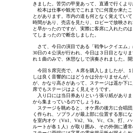
きました。苦労の甲斐あって、直通で行くより
松本は仕事や観光でこれまでに何度か来たこ
とがあります。市内の道も何となく覚えていて
時間があり、売店を見たり、ロビーで放映され
と早かったのですが、実際に客席に入れたのは
てしまったので断念しました。
さて、今日の演目である「戦争レクイエム」は今
30日の４公演が行われ、今日は３日目となり
れ１曲のみで、休憩なしで演奏されました。開
今回Ｓ席完売で、Ａ席を購入しましたが、１
しは良く音響的にはどうかは分かりませんが、
が、かなり高さがあって、ステージは遥か下に
席でもステージはよく見えそうです。
入り口には当日券ありという張り紙がありま
から集まっているのでしょうね。
ステージを眺めると、オケ席の後方に合唱団
く作られ、ソプラノが最上部に位置する形にな
を室内オケ（Vn1、Vn2、Va、Vc、Cb、
ルートが各１人）が取り囲み、その外側に通常
ステージ両端には字幕の電光掲示板が据えられ