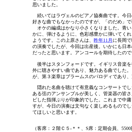
思いました。
続いてはラヴェルのピアノ協奏曲です。今日
好きな曲でもなかったのですが、「のだめ」で
オケの編成はかなり小さくなりました。青い
かに、弾けるように、色彩感豊かに弾いてくれ
ようです。この上原さんは、
昨年11月
に長岡で
の演奏でしたが、今回は出産後。いかにも日本
だったと思います。アンコールを期待したので
後半はスタンフォードです。イギリス音楽を
外に聴きやすい曲であり、魅力ある曲でした。
が、第３楽章はブラームスのパロディであり、
隠れた名曲を聴けて有意義なコンサートでし
ある弦のアンサンブルが美しく、管楽器の皆さ
ビした指揮ぶりが印象的でした。これまで中庸
すが、今日の演奏は文句なく楽しめるものでし
てほしいと思います。
（客席：２階Ｃ５-＊＊、S席：定期会員、5500