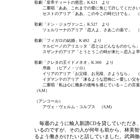
歌劇「皇帝ティートの慈悲」K.621 より
二重唱「ああ、これまでの愛に免じて許してください」 
セストのアリア「ああ、この今この時だけでも」 （
歌劇「ドン・ジョヴァンニ」K.527 より
ツェルリーナのアリア「恋人よ、さあこの薬で」 （S
歌劇「フィガロの結婚」K.492 より
ケルビーノのアリエッタ「恋とはどんなものかしら」
スザンナのアリア「とうとうこの時が来た～恋人よ早く
歌劇「クレタの王イドメネオ」K.366 より
序曲 （ピアノ・ソロ）
イリアのアリア「お父様、お兄様、さようなら」 （S
イダマンテのアリア「凍るような恐怖に～愛しい父を
二重唱「私は心に幾多の後悔を感じている～この言葉
（S,M）
（アンコール）
アヴェ・ヴェルム・コルプス （S,M)
毎週のように輸入新譜CDを貸していただき
いるのですが、その人が何年も前から、林美智
るよう働きかけたいと話していました。武満徹