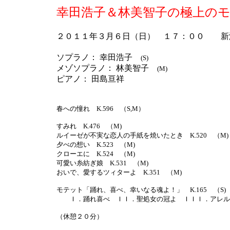
幸田浩子＆林美智子の極上の
２０１１年３月６日（日） １７：００ 新
ソプラノ： 幸田浩子
(S)
メゾソプラノ： 林美智子
(M)
ピアノ： 田島亘祥
春への憧れ K.596 （S,M）
すみれ K.476 （M)
ルイーゼが不実な恋人の手紙を焼いたとき K.520 （M)
夕べの想い K.523 （M)
クローエに K.524 （M)
可愛い糸紡ぎ娘 K.531 （M)
おいで、愛するツィターよ K.351 （M)
モテット「踊れ、喜べ、幸いなる魂よ！」 K.165 （S)
Ｉ．踊れ喜べ ＩＩ．聖処女の冠よ ＩＩＩ．アレル
（休憩２０分）