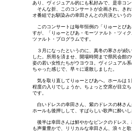
あり、ヴィジュアル的にも私好みで、是非コン
そんな折、このコンサートが企画され、きれ
オ番組でお馴染みの幸田さんとの共演というの
このコンサートは毎年恒例の「りゅーとぴあオ
すが、「りゅーとぴあ・モーツァルト・ツィク
ツァルト・プログラムです。
３月になったというのに、真冬の寒さが)続
した。所用を済ませ、開場時間まで県民会館の
姿の若い女性たちがウヨウヨ。ヴィジュアル系
ちゃった感じで、早々に退散しました。
気を取り直してりゅーとぴあへ。ホールは１階
程度の入りでしょうか。ちょっと空席が目立ち
です。
白いドレスの幸田さん、紫のドレスの林さん
ホールも後押しして、すばらしい歌声に酔いし
後半は幸田さんは鮮やかなピンクのドレス、
も声量豊かで、リリカルな幸田さん、浪々と歌