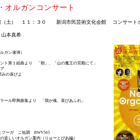
・オルガンコンサート
日（土） １１：３０ 新潟市民芸術文化会館 コンサート
、山本真希
ルガン連弾）
ント第１組曲より 「朝」、「山の魔王の宮殿にて」
リア
望みの喜びよ
ラール即興曲集より 「我が魂、喜びあふれ」
とフーガ ニ短調 BWV565
の楽しいオルガン案内（りゅーとぴあ編）