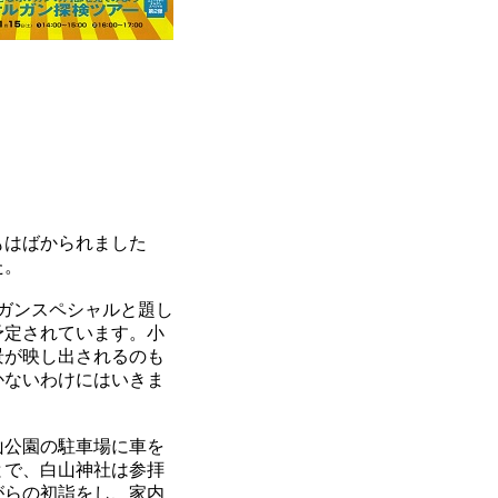
もはばかられました
た。
ガンスペシャルと題し
予定されています。小
景が映し出されるのも
かないわけにはいきま
山公園の駐車場に車を
とで、白山神社は参拝
がらの初詣をし、家内