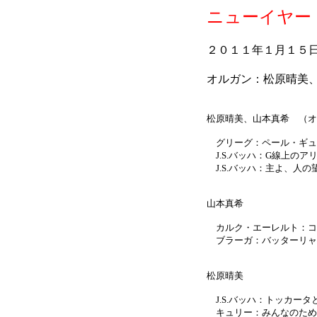
ニューイヤー
２０１１年１月１５
オルガン：松原晴美
松原晴美、山本真希 （オ
グリーグ：ペール・ギュ
J.S.バッハ：G線上のア
J.S.バッハ：主よ、人の
山本真希
カルク・エーレルト：コ
ブラーガ：バッターリャ
松原晴美
J.S.バッハ：トッカータ
キュリー：みんなのため