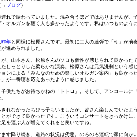
（→
ブログ
）
連れで賑わっていました。混み合うほどではありませんが、
プ・オルガンを聴く人も多かったようです。私はいつものよう
は
昨年
と同様に松原さんです。最初に二人の連弾で「朝」が演
奏が進められました。
が、山本さん、松原さんのソロも個性が感じられて良かった
れたしっとりした柔らかな演奏。松原さんは元気溌剌という感
ョンによる「みんなのための楽しいオルガン案内」も良かっ
ャ」が一番聴き応えあったように感じました。
子供たちがお待ちかねの「トトロ」。そして、アンコールに
た。
きれなかったちびっ子もいましたが、皆さん楽しんでいたよ
ことができて良かったです。こういうコンサートをきっかけに
に足を運ぶ人が増えてくれると良いですね。
ます降り続き、道路の状況は劣悪。のろのろ運転で家に向か