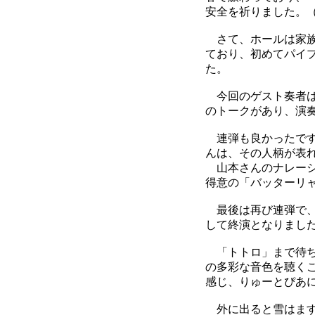
安全を祈りました。
さて、ホールは家族
ており、初めてパイ
た。
今回のゲスト奏者
のトークがあり、演
連弾も良かったです
んは、その人柄が表
山本さんのナレーシ
得意の「バッターリ
最後は再び連弾で、
して終演となりまし
「トトロ」まで待ち
の多彩な音色を聴く
感じ、りゅーとぴあ
外に出ると雪はます