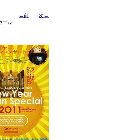
←前
次→
ホール