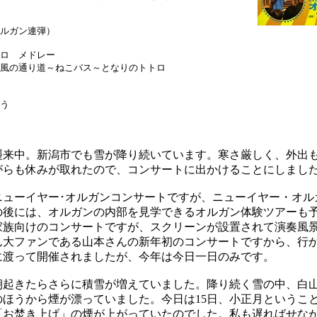
ルガン連弾）
トロ メドレー
道～ねこバス～となりのトトロ
う
来中。新潟市でも雪が降り続いています。寒さ厳しく、外出
がらも休みが取れたので、コンサートに出かけることにしまし
ューイヤー･オルガンコンサートですが、ニューイヤー・オル
の後には、オルガンの内部を見学できるオルガン体験ツアーも
家族向けのコンサートですが、スクリーンが設置されて演奏風
ん大ファンである山本さんの新年初のコンサートですから、行
に渡って開催されましたが、今年は今日一日のみです。
起きたらさらに積雪が増えていました。降り続く雪の中、白
のほうから煙が漂っていました。今日は15日、小正月というこ
「お焚き上げ」の煙が上がっていたのでした。私も遅ればせな