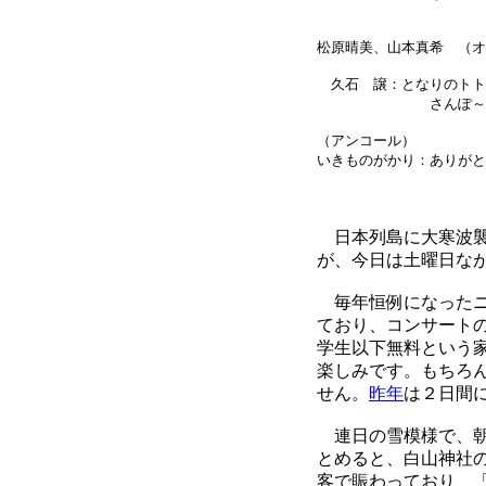
松原晴美、山本真希 （オ
久石 譲：となりのト
さんぽ～風の通り
（アンコール）
いきものがかり：ありがと
日本列島に大寒波襲
が、今日は土曜日な
毎年恒例になったニ
ており、コンサート
学生以下無料という
楽しみです。もちろ
せん。
昨年
は２日間
連日の雪模様で、朝
とめると、白山神社
客で賑わっており、