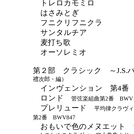
トレロカモミロ
はさみとぎ
フニクリフニクラ
サンタルチア
麦打ち歌
オーソレミオ
第２部 クラシック ～J.S
禮次郎・編）
インヴェンション 第4番 B
ロンド
管弦楽組曲第2番 BWV1
プレリュード
平均律クラヴ
第2番 BWV847
おもいで色のメヌエット