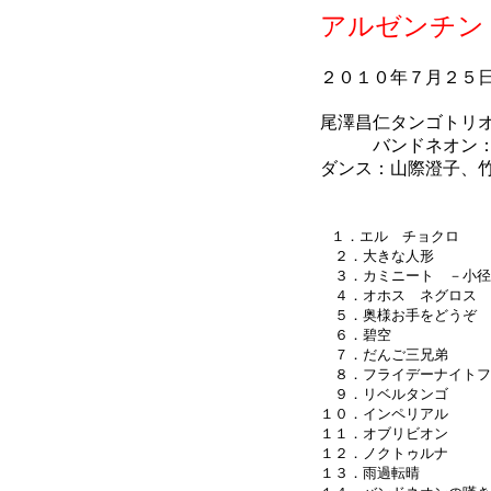
アルゼンチン
２０１０年７月２５
尾澤昌仁タンゴトリ
バンドネオン：尾
ダンス：山際澄子、
１．エル チョクロ
２．大きな人形
３．カミニート －小径
４．オホス ネグロス
５．奥様お手をどうぞ
６．碧空
７．だんご三兄弟
８．フライデーナイトフ
９．リベルタンゴ
１０．インペリアル
１１．オブリビオン
１２．ノクトゥルナ
１３．雨過転晴