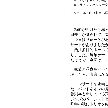
１４．バンドネオンの嘆き
１５．ラ・クンパルシータ
アンコール１曲（曲目不詳
梅雨が明けたと思っ
日差しが遮られて、
今日はりゅーとぴあ
サートがありました
西川多目的ホールで
りました。毎年テー
だそうで、今回はア
家族と昼食をとった
場したら、客席はか
コンサートを企画し
た。バンドネオンの
教則本も出している
ジャズのベーシスト
昨年の秋にトリオを