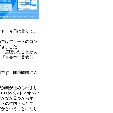
でも、今日は曇りで、
館ではフルートのコン
てきました。
も一度聴いたことがあ
は「音楽で世界旅行」
利です。開演間際に入
で演奏が進められまし
CDやバンドネオンの
なかなか見つからず、
ストの竹内さんとで、
ずかということになり