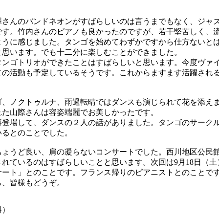
さんのバンドネオンがすばらしいのは言うまでもなく、ジャ
です。竹内さんのピアノも良かったのですが、若干堅苦しく、
ように感じました。タンゴを始めてわずかですから仕方ないと
と思います。でも十二分に楽しむことができました。
ンゴトリオができたことはすばらしいと思います。今度ヴァ
ての活動も予定しているそうです。これからますます活躍され
、ノクトゥルナ、雨過転晴ではダンスも演じられて花を添え
れた山際さんは容姿端麗でお美しかったです。
登場して、ダンスの２人の話がありました。タンゴのサーク
いるとのことでした。
ょうど良い、肩の凝らないコンサートでした。西川地区公民
れているのはすばらしいことと思います。次回は9月18日（土
サート」とのことです。フランス帰りのピアニストとのことで
ら、皆様もどうぞ。
料）