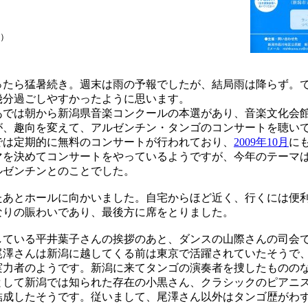
）
たら猛暑続き。週末は雨の予報でしたが、結局雨は降らず。
幾分過ごしやすかったように思います。
では朝から新潟県音楽コンクールの本選があり、音楽文化会
が、趣向を変えて、アルゼンチン・タンゴのコンサートを聴い
は定期的に無料のコンサートが行われており、
2009年10月
に
マを決めてコンサートをやっているようですが、今年のテーマ
ルゼンチンとのことでした。
あとホールに向かいました。自宅からほど近く、行くには便
なりの賑わいであり、最後方に席をとりました。
ている平井葉子さんの挨拶のあと、ダンスの山際さんの司会
尾澤さんは新潟に越してくる前は東京で活躍されていたそうで、
実力者のようです。新潟に来てタンゴの演奏者を捜したものの
として新潟では知られた存在の小黒さん、クラシックのピアニ
結成したそうです。従いまして、尾澤さん以外はタンゴ歴がわ