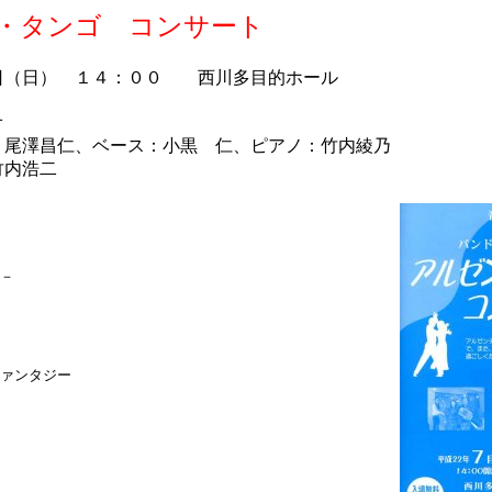
・タンゴ コンサート
日（日） １４：００ 西川多目的ホール
オ
澤昌仁、ベース：小黒 仁、ピアノ：竹内綾乃
竹内浩二
－
ァンタジー