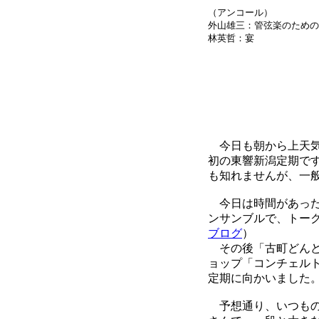
（アンコール）
外山雄三：管弦楽のための
林英哲：宴
今日も朝から上天気
初の東響新潟定期で
も知れませんが、一
今日は時間があった
ンサンブルで、トー
ブログ
）
その後「古町どんどん
ョップ「コンチェル
定期に向かいました
予想通り、いつもの