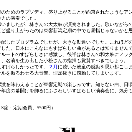
のためのラプソディ。盛り上がることが約束されたようなア
迫力の演奏でした。
いましたが、林さんの大太鼓が演奏されました。歌いながら
ほど盛り上がったのは東響新潟定期の中でも屈指じゃないかと
配したプログラムでしたが、大きな勘違いでした。これほど
でした。日本にこんなにもすばらしい曲があるとは知りません
ルートのすばらしさに感激し、後半は林さんの和太鼓にノッ
く、名演を生み出した小松さんの指揮も賞賛すべきでしょう。
すばらしかったです。
２月
に聴いた鼓童の感動を思い起こし
ールを振るわせる大音響。理屈抜きに感動してしまいます。
激を味わえることが東響定期の楽しみです。知らない曲、日
今年度の幕開けを飾るにふさわしいすばらしい演奏会に、気分
、S席：定期会員、5500円）