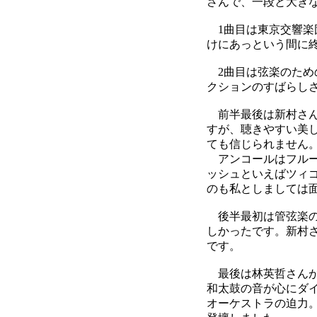
さんで、一段と大き
1曲目は東京交響楽
けにあっという間に
2曲目は弦楽のため
クションのすばらし
前半最後は新村さん
すが、聴きやすい美
ても信じられません
アンコールはフルー
ッシュといえばツィ
のも私としましては
後半最初は管弦楽の
しかったです。新村
です。
最後は林英哲さんが
和太鼓の音が心にダ
オーケストラの迫力