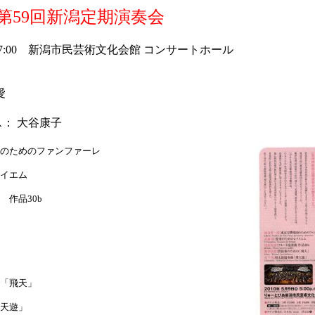
第59回新潟定期演奏会
）17:00 新潟市民芸術文化会館 コンサートホール
愛
： 大谷康子
のためのファンファーレ
イエム
作品30b
「飛天」
天遊」