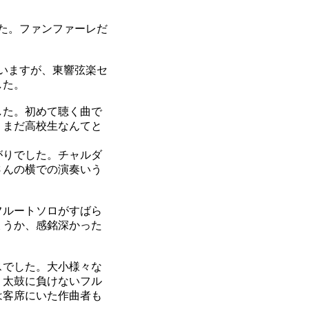
た。ファンファーレだ
いますが、東響弦楽セ
した。
した。初めて聴く曲で
。まだ高校生なんてと
がりでした。チャルダ
さんの横での演奏いう
フルートソロがすばら
ょうか、感銘深かった
スでした。大小様々な
。太鼓に負けないフル
は客席にいた作曲者も