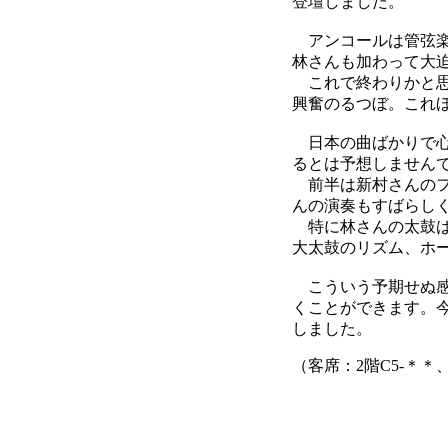
登壇しました。
アンコールは管弦楽
林さんも加わって大
これで終わりかと思
興奮のるつぼ。これ
日本の曲ばかりで心
るとは予想しません
前半は新村さんのフ
んの演奏もすばらし
特に林さんの太鼓は
大太鼓のリズム、ホ
こういう予期せぬ感
くことができます。
しました。
（客席：2階C5-＊＊