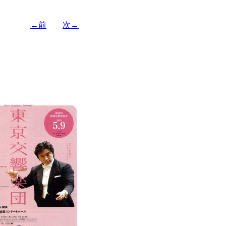
←前
次→