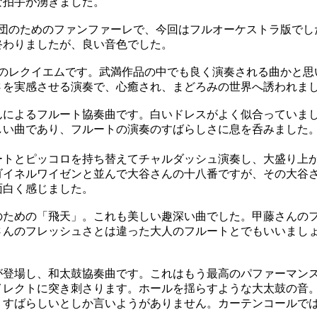
な拍手が湧きました。
団のためのファンファーレで、今回はフルオーケストラ版でし
終わりましたが、良い音色でした。
のレクイエムです。武満作品の中でも良く演奏される曲かと思
さを実感させる演奏で、心癒され、まどろみの世界へ誘われま
によるフルート協奏曲です。白いドレスがよく似合っていま
しい曲であり、フルートの演奏のすばらしさに息を呑みました
。
トとピッコロを持ち替えてチャルダッシュ演奏し、大盛り上
ゴイネルワイゼンと並んで大谷さんの十八番ですが、その大谷
面白く感じました。
ための「飛天」。これも美しい趣深い曲でした。甲藤さんの
さんのフレッシュさとは違った大人のフルートとでもいいまし
登場し、和太鼓協奏曲です。これはもう最高のパファーマン
イレクトに突き刺さります。ホールを揺らすような大太鼓の音
。すばらしいとしか言いようがありません。カーテンコールで