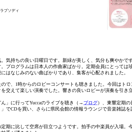
ラプソディ
。気持ちの良い日曜日です。新緑が美しく、気分も爽やかで
す。プログラムは日本人の作曲家ばかり。定期会員にとっては
般にはなじみのない曲ばかりであり、集客が心配されました。
ので、1時からのロビーコンサートも聴きました。今回はトロ
クを交えて楽しい演奏でした。響きの良いロビーが演奏を引き
」に行ってYuccaのライブを聴き（→
ブログ
）、東響定期の
ト」でCDを買い、さらに県民会館の情報ラウンジで音楽雑誌を
。
定期に比して空席が目立つようです。拍手の中楽員が入場。