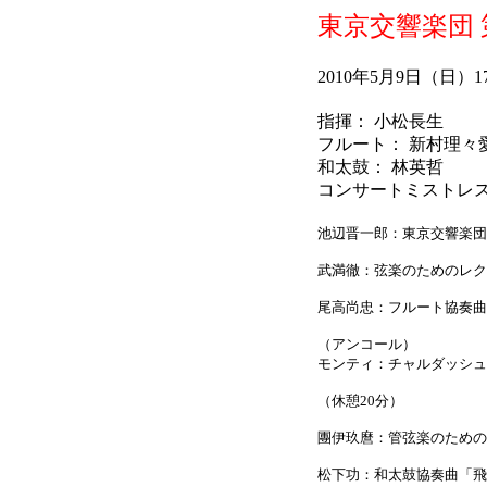
東京交響楽団 
2010年5月9日（日
指揮： 小松長生
フルート： 新村理々
和太鼓： 林英哲
コンサートミストレス
池辺晋一郎：東京交響楽団
武満徹：弦楽のためのレク
尾高尚忠：フルート協奏曲 
（アンコール）
モンティ：チャルダッシュ
（休憩20分）
團伊玖麿：管弦楽のための
松下功：和太鼓協奏曲「飛