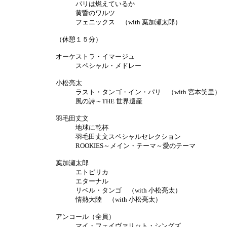
パリは燃えているか
黄昏のワルツ
フェニックス （with 葉加瀬太郎）
（休憩１５分）
オーケストラ・イマージュ
スペシャル・メドレー
小松亮太
ラスト・タンゴ・イン・パリ （with 宮本笑里）
風の詩～THE 世界遺産
羽毛田丈文
地球に乾杯
羽毛田丈文スペシャルセレクション
ROOKIES～メイン・テーマ～愛のテーマ
葉加瀬太郎
エトピリカ
エターナル
リベル・タンゴ （with 小松亮太）
情熱大陸 （with 小松亮太）
アンコール（全員）
マイ・フェイヴァリット・シングズ