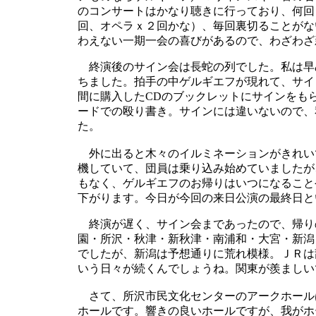
のコンサートはかなり聴きに行っており、何回
回、オペラｘ２回かな）、毎回裏切ることがな
わえない一期一会の喜びがあるので、わざわざ
終演後のサイン会は長蛇の列でした。私は早
ちました。拍手の中ゲルギエフが現れて、サイ
間に購入したCDのブックレットにサインをも
ードでの殴り書き。サインには違いないので、
た。
外に出ると木々のイルミネーションがきれい
機していて、団員は乗り込み始めていましたが
もなく、ゲルギエフのお帰りはいつになること
下がります。今日が今回の来日公演の最終日と
終演が遅く、サイン会まであったので、帰り
園・所沢・秋津・新秋津・南浦和・大宮・新潟
でしたが、新潟は予想通りに荒れ模様。ＪＲは
いう日々が続くんでしょうね。関東が羨ましい
さて、所沢市民文化センターのアークホール
ホールです。響きの良いホールですが、我がホ