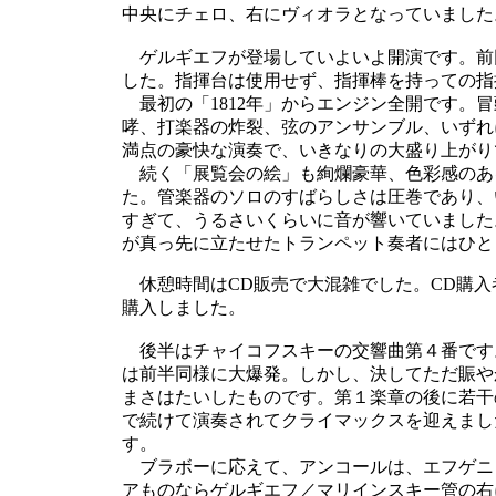
中央にチェロ、右にヴィオラとなっていました
ゲルギエフが登場していよいよ開演です。前
した。指揮台は使用せず、指揮棒を持っての指
最初の「1812年」からエンジン全開です。
哮、打楽器の炸裂、弦のアンサンブル、いずれ
満点の豪快な演奏で、いきなりの大盛り上がり
続く「展覧会の絵」も絢爛豪華、色彩感のあ
た。管楽器のソロのすばらしさは圧巻であり、
すぎて、うるさいくらいに音が響いていました
が真っ先に立たせたトランペット奏者にはひと
休憩時間はCD販売で大混雑でした。CD購入
購入しました。
後半はチャイコフスキーの交響曲第４番です
は前半同様に大爆発。しかし、決してただ賑や
まさはたいしたものです。第１楽章の後に若干
で続けて演奏されてクライマックスを迎えまし
す。
ブラボーに応えて、アンコールは、エフゲニ
アものならゲルギエフ／マリインスキー管の右